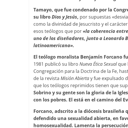
Tamayo, que fue condenado por la Congreg
su libro
Dios y Jesús
,
por supuestas «desviac
como la divinidad de Jesucristo y el carácte
esos teólogos que por
«la coherencia entre 
uno de los diseñadores, junto a Leonardo B
latinoamericana».
El teólogo moralista Benjamín Forcano f
1981 publicó su libro
Nueva Ética Sexual
que l
Congregación para la Doctrina de la Fe, hast
de la revista
Misión Abierta
y fue expulsado d
que los teólogos reprimidos tienen que supe
Sobrino y su gente son la gloria de la Ig
con los pobres. El está en el camino del Ev
Forcano, adscrito a la diócesis brasileña 
defendido una sexualidad abierta, en favo
homosexualidad.
Lamenta la persecución