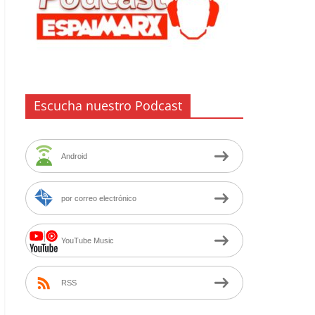
Escucha nuestro Podcast
Android
por correo electrónico
YouTube Music
RSS