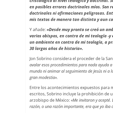
cristológico al nivel teológico y doctrinal
en posibles errores doctrinales míos. Son r
doctrinales ni afirmaciones peligrosas. En
mis textos de manera tan distinta y aun c
Y añade:
«Desde muy pronto se creó un ambi
varios obispos, en contra de mi teología -y 
un ambiente en contra de mi teología, a pri
30 largos años de historia».
Jon Sobrino considera el proceder de la S
avalar esos procedimientos para nada ayuda a la
mundo ni animar al seguimiento de Jesús ni a la 
gran modestia».
Entre los acontecimientos expuestos para m
escritos, Sobrino incluye la prohibición de 
arzobispo de México:
«Me invitaron y acepté.
razón, o una razón importante, era que yo iba a