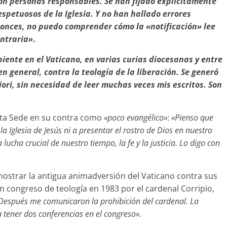
. Son personas responsables. Se han fijado explícitamente
espetuosos de la Iglesia. Y no han hallado errores
tonces, no puedo comprender cómo la «notificación» lee
ontraria»
.
ente en el Vaticano, en varias curias diocesanas y entre
en general, contra la teología de la liberación. Se generó
ori, sin necesidad de leer muchas veces mis escritos. Son
anta Sede en su contra como
«poco evangélico»
:
«Pienso que
 Iglesia de Jesús ni a presentar el rostro de Dios en nuestro
lucha crucial de nuestro tiempo, la fe y la justicia. Lo digo con
ostrar la antigua animadversión del Vaticano contra sus
un congreso de teología en 1983 por el cardenal Corripio,
 Después me comunicaron la prohibición del cardenal. La
 tener dos conferencias en el congreso».