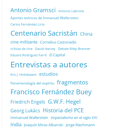
Antonio Gramsci
Antonio Labriola
Aportes teóricos de Immanuel Wallerstein
Carlos Fernández Liria
Centenario Sacristán
China
cine militante
Cornelius Castoriadis
Debate Riley-Brenner
críticas de cine
David Harvey
El Capital
Eduard Rodríguez Farré
Entrevistas a autores
estudios
Eric J. Hobsbawm
fragmentos
Fenomenología del espíritu
Francisco Fernández Buey
G.W.F. Hegel
Friedrich Engels
Historia del PCE
Georg Lukács
Immanuel Wallerstein
imperialismo en el siglo XXI
India
Joaquín Miras Albarrán
Jorge Riechmann