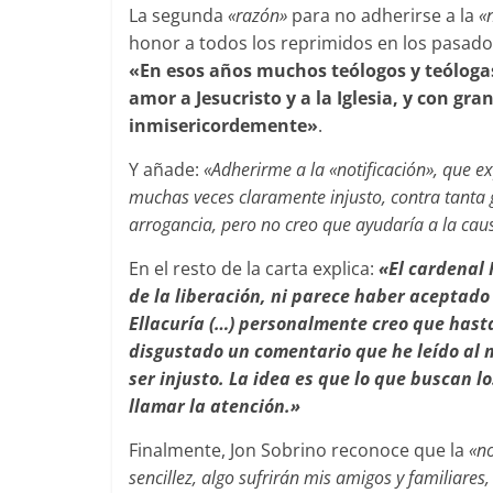
La segunda
«razón»
para no adherirse a la
«
honor a todos los reprimidos en los pasad
«En esos años muchos teólogos y teólogas
amor a Jesucristo y a la Iglesia, y con gr
inmisericordemente»
.
Y añade:
«Adherirme a la «notificación», que 
muchas veces claramente injusto, contra tanta 
arrogancia, pero no creo que ayudaría a la causa
En el resto de la carta explica:
«El cardenal 
de la liberación, ni parece haber aceptado 
Ellacuría (…) personalmente creo que hasta 
disgustado un comentario que he leído al m
ser injusto. La idea es que lo que buscan l
llamar la atención.»
Finalmente, Jon Sobrino reconoce que la
«no
sencillez, algo sufrirán mis amigos y familia