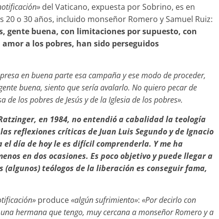
notificación»
del Vaticano, expuesta por Sobrino, es en
os 20 o 30 años, incluido monseñor Romero y Samuel Ruiz:
, gente buena, con limitaciones por supuesto, con
an amor a los pobres, han sido perseguidos
expresa en buena parte esa campaña y ese modo de proceder,
gente buena, siento que sería avalarlo. No quiero pecar de
 de los pobres de Jesús y de la Iglesia de los pobres».
Ratzinger, en 1984, no entendió a cabalidad la teología
las reflexiones críticas de Juan Luis Segundo y de Ignacio
el día de hoy le es difícil comprenderla. Y me ha
enos en dos ocasiones. Es poco objetivo y puede llegar a
os (algunos) teólogos de la liberación es conseguir fama,
tificación»
produce
«algún sufrimiento»
:
«Por decirlo con
res, una hermana que tengo, muy cercana a monseñor Romero y a