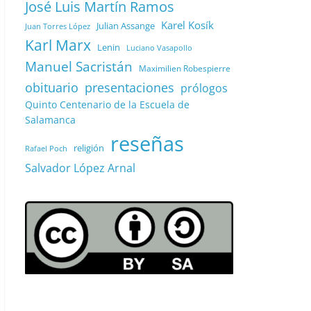
José Luis Martín Ramos
Karel Kosík
Julian Assange
Juan Torres López
Karl Marx
Lenin
Luciano Vasapollo
Manuel Sacristán
Maximilien Robespierre
obituario
presentaciones
prólogos
Quinto Centenario de la Escuela de
Salamanca
reseñas
religión
Rafael Poch
Salvador López Arnal