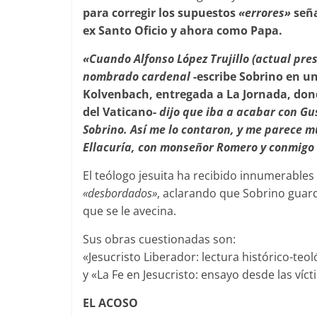
para corregir los supuestos
«errores»
seña
ex Santo Oficio y ahora como Papa.
«Cuando Alfonso López Trujillo (actual pres
nombrado cardenal
-escribe Sobrino en un
Kolvenbach, entregada a La Jornada, dond
del Vaticano-
dijo que iba a acabar con Gu
Sobrino. Así me lo contaron, y me parece mu
Ellacuría, con monseñor Romero y conmigo 
El teólogo jesuita ha recibido innumerables
«desbordados»
, aclarando que Sobrino guard
que se le avecina.
Sus obras cuestionadas son:
«Jesucristo Liberador: lectura histórico-teo
y «La Fe en Jesucristo: ensayo desde las víct
EL ACOSO