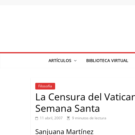
Saltar
al
contenido
ARTÍCULOS
BIBLIOTECA VIRTUAL
Filosofía
La Censura del Vatica
Semana Santa
11 abril, 2007
9 minutos de lectura
Sanjuana Martínez