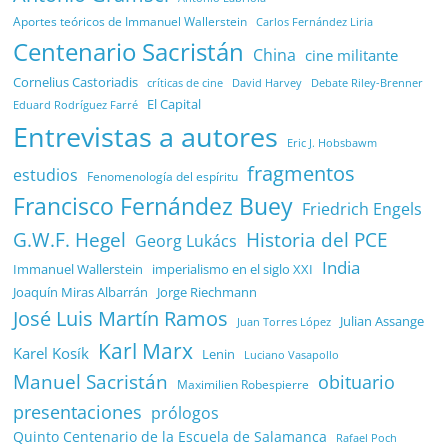
Aportes teóricos de Immanuel Wallerstein
Carlos Fernández Liria
Centenario Sacristán
China
cine militante
Cornelius Castoriadis
Debate Riley-Brenner
críticas de cine
David Harvey
El Capital
Eduard Rodríguez Farré
Entrevistas a autores
Eric J. Hobsbawm
fragmentos
estudios
Fenomenología del espíritu
Francisco Fernández Buey
Friedrich Engels
G.W.F. Hegel
Historia del PCE
Georg Lukács
India
Immanuel Wallerstein
imperialismo en el siglo XXI
Joaquín Miras Albarrán
Jorge Riechmann
José Luis Martín Ramos
Julian Assange
Juan Torres López
Karl Marx
Karel Kosík
Lenin
Luciano Vasapollo
Manuel Sacristán
obituario
Maximilien Robespierre
presentaciones
prólogos
Quinto Centenario de la Escuela de Salamanca
Rafael Poch