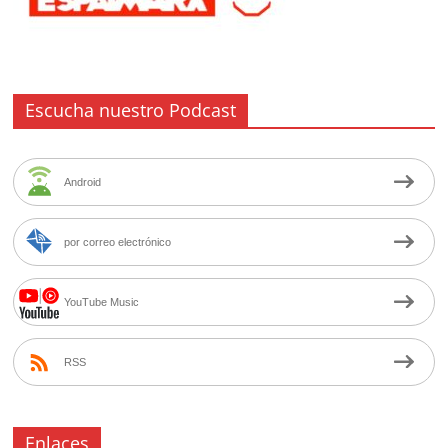
Escucha nuestro Podcast
Android
por correo electrónico
YouTube Music
RSS
Enlaces