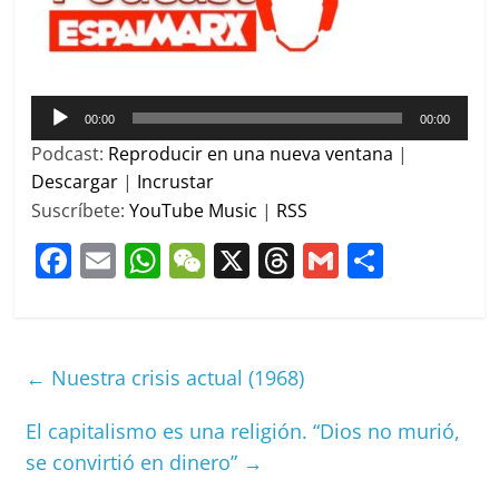
Reproductor
00:00
00:00
de
Podcast:
Reproducir en una nueva ventana
|
audio
Descargar
|
Incrustar
Suscríbete:
YouTube Music
|
RSS
F
E
W
W
X
T
G
C
a
m
h
e
h
m
o
c
ai
at
C
re
ai
m
e
l
s
h
a
l
p
←
Nuestra crisis actual (1968)
b
A
at
d
ar
o
p
s
tir
El capitalismo es una religión. “Dios no murió,
se convirtió en dinero”
→
o
p