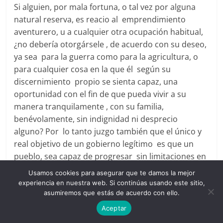
Si alguien, por mala fortuna, o tal vez por alguna
natural reserva, es reacio al emprendimiento
aventurero, u a cualquier otra ocupación habitual,
¿no debería otorgársele , de acuerdo con su deseo,
ya sea para la guerra como para la agricultura, o
para cualquier cosa en la que él según su
discernimiento propio se sienta capaz, una
oportunidad con el fin de que pueda vivir a su
manera tranquilamente , con su familia,
benévolamente, sin indignidad ni desprecio
alguno? Por lo tanto juzgo también que el único y
real objetivo de un gobierno legítimo es que un
pueblo, sea capaz de progresar sin limitaciones en
lo corporal y lo espiritual, y se pueda permitir que
Usamos cookies para asegurar que te damos la mejor
algunos excedan en bienestar a otros pero esto
experiencia en nuestra web. Si continúas usando este sitio,
nunca de manera que se haga a costa o impidiendo
asumiremos que estás de acuerdo con ello.
el bienestar de otro.
Aceptar