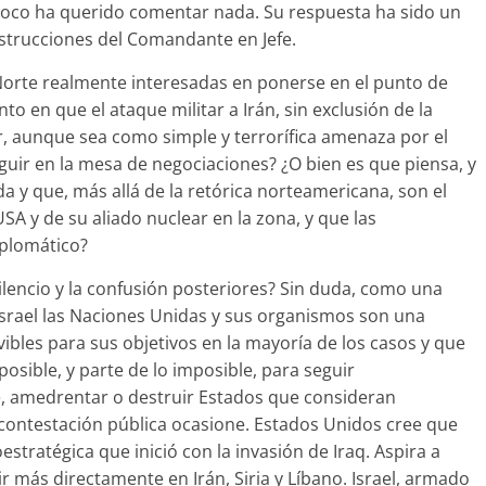
poco ha querido comentar nada. Su respuesta ha sido un
 instrucciones del Comandante en Jefe.
 Norte realmente interesadas en ponerse en el punto de
en que el ataque militar a Irán, sin exclusión de la
ar, aunque sea como simple y terrorífica amenaza por el
ir en la mesa de negociaciones? ¿O bien es que piensa, y
ada y que, más allá de la retórica norteamericana, son el
USA y de su aliado nuclear en la zona, y que las
iplomático?
ilencio y la confusión posteriores? Sin duda, como una
srael las Naciones Unidas y sus organismos son una
ibles para sus objetivos en la mayoría de los casos y que
posible, y parte de lo imposible, para seguir
, amedrentar o destruir Estados que consideran
 contestación pública ocasione. Estados Unidos cree que
stratégica que inició con la invasión de Iraq. Aspira a
ir más directamente en Irán, Siria y Líbano. Israel, armado