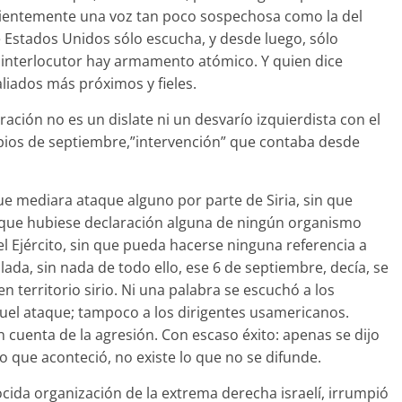
 recientemente una voz tan poco sospechosa como la del
e Estados Unidos sólo escucha, y desde luego, sólo
 interlocutor hay armamento atómico. Y quien dice
liados más próximos y fieles.
ión no es un dislate ni un desvarío izquierdista con el
ncipios de septiembre,”intervención” que contaba desde
que mediara ataque alguno por parte de Siria, sin que
que hubiese declaración alguna de ningún organismo
el Ejército, sin que pueda hacerse ninguna referencia a
ada, sin nada de todo ello, ese 6 de septiembre, decía, se
en territorio sirio. Ni una palabra se escuchó a los
aquel ataque; tampoco a los dirigentes usamericanos.
n cuenta de la agresión. Con escaso éxito: apenas se dijo
lo que aconteció, no existe lo que no se difunde.
ocida organización de la extrema derecha israelí, irrumpió