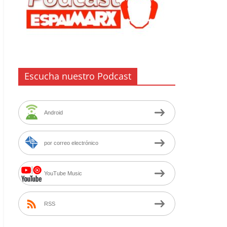
Escucha nuestro Podcast
Android
por correo electrónico
YouTube Music
RSS