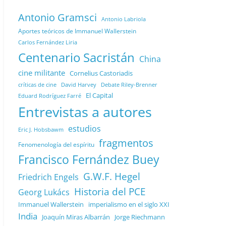
Antonio Gramsci
Antonio Labriola
Aportes teóricos de Immanuel Wallerstein
Carlos Fernández Liria
Centenario Sacristán
China
cine militante
Cornelius Castoriadis
Debate Riley-Brenner
críticas de cine
David Harvey
El Capital
Eduard Rodríguez Farré
Entrevistas a autores
estudios
Eric J. Hobsbawm
fragmentos
Fenomenología del espíritu
Francisco Fernández Buey
G.W.F. Hegel
Friedrich Engels
Historia del PCE
Georg Lukács
Immanuel Wallerstein
imperialismo en el siglo XXI
India
Joaquín Miras Albarrán
Jorge Riechmann