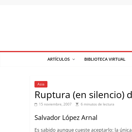
Saltar
al
contenido
ARTÍCULOS
BIBLIOTECA VIRTUAL
Asia
Ruptura (en silencio) d
15 noviembre, 2007
6 minutos de lectura
Salvador López Arnal
Es sabido aunque cueste aceptarlo: la única 