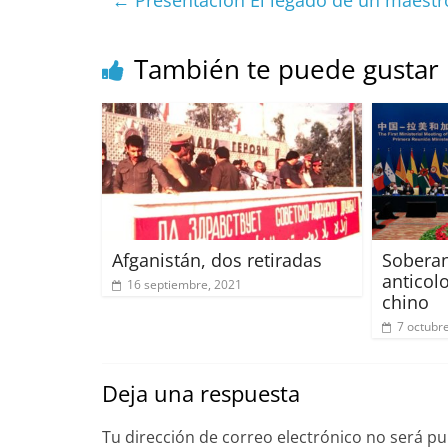
←
Presentación El legado de un maestr
b
A
at
d
o
p
s
t
También te puede gustar
o
p
k
Afganistán, dos retiradas
Soberan
anticol
16 septiembre, 2021
chino
7 octubr
Deja una respuesta
Tu dirección de correo electrónico no será pu