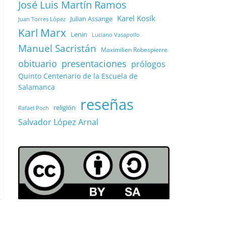
José Luis Martín Ramos
Karel Kosík
Julian Assange
Juan Torres López
Karl Marx
Lenin
Luciano Vasapollo
Manuel Sacristán
Maximilien Robespierre
obituario
presentaciones
prólogos
Quinto Centenario de la Escuela de
Salamanca
reseñas
religión
Rafael Poch
Salvador López Arnal