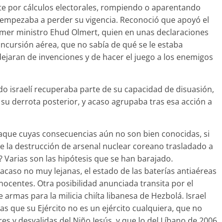
te por cálculos electorales, rompiendo o aparentando
 empezaba a perder su vigencia. Reconoció que apoyó el
imer ministro Ehud Olmert, quien en unas declaraciones
ncursión aérea, que no sabía de qué se le estaba
dejaran de invenciones y de hacer el juego a los enemigos
ado israelí recuperaba parte de su capacidad de disuasión,
su derrota posterior, y acaso agrupaba tras esa acción a
ataque cuyas consecuencias aún no son bien conocidas, si
e la destrucción de arsenal nuclear coreano trasladado a
s? Varias son las hipótesis que se han barajado.
caso no muy lejanas, el estado de las baterías antiaéreas
inocentes. Otra posibilidad anunciada transita por el
rmas para la milicia chiíta libanesa de Hezbolá. Israel
s que su Ejército no es un ejército cualquiera, que no
 y desvalidas del Niño Jesús, y que lo del Líbano de 2006