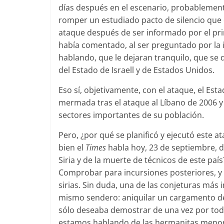
días después en el escenario, probablemen
romper un estudiado pacto de silencio que
ataque después de ser informado por el pr
había comentado, al ser preguntado por la i
hablando, que le dejaran tranquilo, que se 
del Estado de Israell y de Estados Unidos.
Eso sí, objetivamente, con el ataque, el Est
mermada tras el ataque al Líbano de 2006 y 
sectores importantes de su población.
Pero, ¿por qué se planificó y ejecutó este 
bien el
Times
habla hoy, 23 de septiembre, d
Siria y de la muerte de técnicos de este paí
Comprobar para incursiones posteriores, y a
sirias. Sin duda, una de las conjeturas más 
mismo sendero: aniquilar un cargamento de a
sólo deseaba demostrar de una vez por toda
estamos hablando de las hermanitas menores