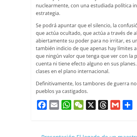
nuclearmente, con una estudiada política in
estrategia.
Se podrá apuntar que el silencio, la confus
que actúa ocultado, que actúa a través de a
abiertamente su poder para no irritar, es un 
también indicio de que apenas hay límites a
que ningún valor que tenga que ver con la paz
cuenta ni tiene efecto alguno en sus planes.
clases en el plano internacional.
Definitivamente, los tambores de guerra no
pueblos ya castigados.
F
E
W
W
X
T
G
a
m
h
e
h
m
c
ai
at
C
re
ai
e
l
s
h
a
l