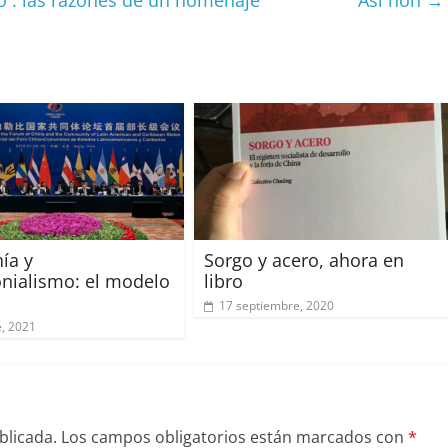
o : las razones de un homenaje
Así non
→
ar
ir
ía y
Sorgo y acero, ahora en
onialismo: el modelo
libro
17 septiembre, 2020
e, 2021
blicada.
Los campos obligatorios están marcados con
*