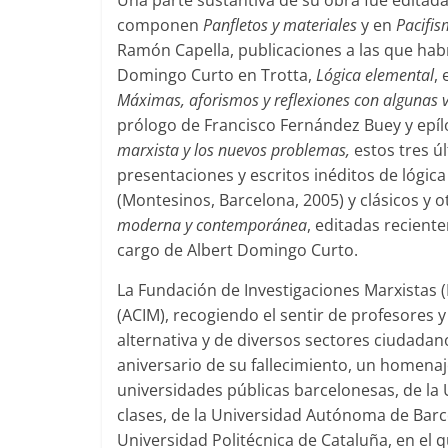
Una parte sustantiva de su obra fue editada
componen
Panfletos y materiales
y en
Pacifis
Ramón Capella, publicaciones a las que ha
Domingo Curto en Trotta,
Lógica elemental
,
Máximas, aforismos y reflexiones con algunas va
prólogo de Francisco Fernández Buey y ep
marxista y los nuevos problemas,
estos tres ú
presentaciones y escritos inéditos de lógi
(Montesinos, Barcelona, 2005) y clásicos y o
moderna y contemporánea
, editadas recient
cargo de Albert Domingo Curto.
La Fundación de Investigaciones Marxistas (F
(ACIM), recogiendo el sentir de profesores y 
alternativa y de diversos sectores ciudada
aniversario de su fallecimiento, un homena
universidades públicas barcelonesas, de la
clases, de la Universidad Autónoma de Barc
Universidad Politécnica de Cataluña, en el