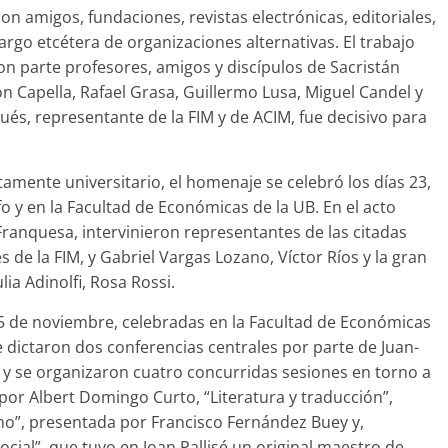
on amigos, fundaciones, revistas electrónicas, editoriales,
largo etcétera de organizaciones alternativas. El trabajo
ron parte profesores, amigos y discípulos de Sacristán
Capella, Rafael Grasa, Guillermo Lusa, Miguel Candel y
ués, representante de la FIM y de ACIM, fue decisivo para
tamente universitario, el homenaje se celebró los días 23,
o y en la Facultad de Económicas de la UB. En el acto
ranquesa, intervinieron representantes de las citadas
 de la FIM, y Gabriel Vargas Lozano, Víctor Ríos y la gran
lia Adinolfi, Rosa Rossi.
 25 de noviembre, celebradas en la Facultad de Económicas
 dictaron dos conferencias centrales por parte de Juan-
y se organizaron cuatro concurridas sesiones en torno a
a por Albert Domingo Curto, “Literatura y traducción”,
mo”, presentada por Francisco Fernández Buey y,
cial”, que tuvo en Joan Pallisé un original maestro de