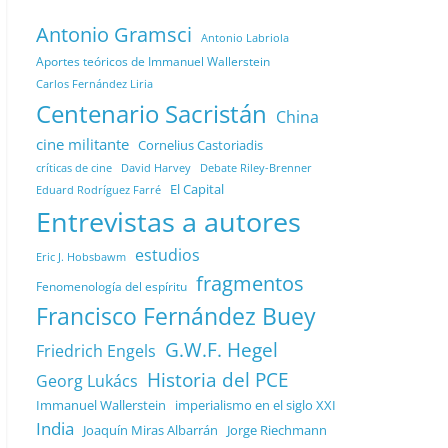
Antonio Gramsci
Antonio Labriola
Aportes teóricos de Immanuel Wallerstein
Carlos Fernández Liria
Centenario Sacristán
China
cine militante
Cornelius Castoriadis
Debate Riley-Brenner
críticas de cine
David Harvey
El Capital
Eduard Rodríguez Farré
Entrevistas a autores
estudios
Eric J. Hobsbawm
fragmentos
Fenomenología del espíritu
Francisco Fernández Buey
G.W.F. Hegel
Friedrich Engels
Historia del PCE
Georg Lukács
Immanuel Wallerstein
imperialismo en el siglo XXI
India
Joaquín Miras Albarrán
Jorge Riechmann