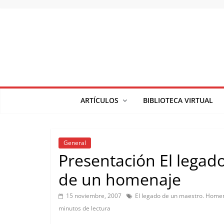
Saltar
al
contenido
ARTÍCULOS
BIBLIOTECA VIRTUAL
General
Presentación El legad
de un homenaje
15 noviembre, 2007
El legado de un maestro. Home
minutos de lectura