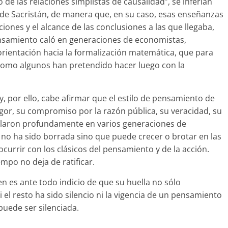
e las relaciones simplistas de causalidad”, se inferían
e Sacristán, de manera que, en su caso, esas enseñanzas
ciones y el alcance de las conclusiones a las que llegaba,
nsamiento caló en generaciones de economistas,
ientación hacia la formalización matemática, que para
, como algunos han pretendido hacer luego con la
 y, por ello, cabe afirmar que el estilo de pensamiento de
rigor, su compromiso por la razón pública, su veracidad, su
 calaron profundamente en varios generaciones de
no ha sido borrada sino que puede crecer o brotar en las
urrir con los clásicos del pensamiento y de la acción.
empo no deja de ratificar.
 es ante todo indicio de que su huella no sólo
l resto ha sido silencio ni la vigencia de un pensamiento
puede ser silenciada.