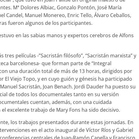
ntes. Mª Dolores Albiac, Gonzalo Pontón, José María
uel Candel, Manuel Monereo, Enric Tello, Álvaro Ceballos,
s fueron algunos de los participantes.
, estuvo en las sabias manos y expertos cerebros de Alfons
res películas -”Sacristán filósofo”, “Sacristán marxista” y
oteca barcelonesa- que forman parte de “Integral
con una duración total de más de 13 horas, dirigidos por
or El Viejo Topo, y en cuyo guión y génesis ha participado
e Manuel Sacristán, Joan Benach. Jordi Dauder ha puesto su
icial de todos los documentales tanto en su versión
 documentales cuentan, además, con una cuidada
 el excelente trabajo de Mary Fons ha sido decisivo.
nte, los trabajos presentados durante estas jornadas. En
tervenciones en el acto inaugural de Víctor Ríos y Gabriel
 conferencias centrales de Juan-Ramón Capella y Francisco