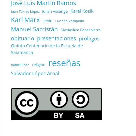
José Luis Martín Ramos
Karel Kosík
Julian Assange
Juan Torres López
Karl Marx
Lenin
Luciano Vasapollo
Manuel Sacristán
Maximilien Robespierre
obituario
presentaciones
prólogos
Quinto Centenario de la Escuela de
Salamanca
reseñas
religión
Rafael Poch
Salvador López Arnal