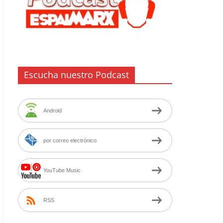
Escucha nuestro Podcast
Android
por correo electrónico
YouTube Music
RSS