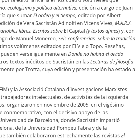
 por la editorial Icaria en los cuatro volúmenes que
mo, ecologismo y política alternativa,
edición a cargo de Juan-
bría que sumar
El orden y el tiempo,
editado por Albert
 edición de Vera Sacristán Adinolfi en Vicens Vives,
M.A.R.X.
riables libres,
Escritos sobre
El Capital
(y textos afines
) y, con
ílogo de Manuel Monereo,
Seis conferencias. Sobre la tradición
ltimos volúmenes editados por El Viejo Topo. Reseñas,
ca pueden verse igualmente en
Donde no habita el olvido
tros textos inéditos de Sacristán en las
Lecturas de filosofía
emente por Trotta, cuya edición y presentación ha estado a
IM) y la Associació Catalana d´Investigacions Marxistes
trabajadores intelectuales, de activistas de la izquierda
nos, organizaron en noviembre de 2005, en el vigésimo
je conmemorativo, con el decisivo apoyo de las
 Universidad de Barcelona, donde Sacristán impartió
elona, de la Universidad Pompeu Fabra y de la
 que también colaboraron estrechamente las revistas
El