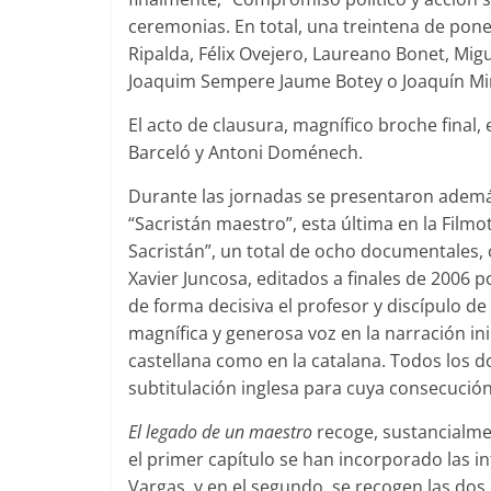
ceremonias. En total, una treintena de pone
Ripalda, Félix Ovejero, Laureano Bonet, Mig
Joaquim Sempere Jaume Botey o Joaquín Mira
El acto de clausura, magnífico broche final
Barceló y Antoni Doménech.
Durante las jornadas se presentaron además t
“Sacristán maestro”, esta última en la Film
Sacristán”, un total de ocho documentales, 
Xavier Juncosa, editados a finales de 2006 p
de forma decisiva el profesor y discípulo d
magnífica y generosa voz en la narración in
castellana como en la catalana. Todos los
subtitulación inglesa para cuya consecución
El legado de un maestro
recoge, sustancialme
el primer capítulo se han incorporado las in
Vargas, y en el segundo, se recogen las dos