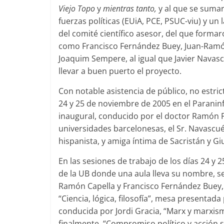
Viejo Topo
y
mientras tanto,
y al que se sumar
fuerzas políticas (EUiA, PCE, PSUC-viu) y un 
del comité científico asesor, del que forma
como Francisco Fernández Buey, Juan-Ramón 
Joaquim Sempere, al igual que Javier Navasc
llevar a buen puerto el proyecto.
Con notable asistencia de público, no estric
24 y 25 de noviembre de 2005 en el Paraninf
inaugural, conducido por el doctor Ramón F
universidades barcelonesas, el Sr. Navascués
hispanista, y amiga íntima de Sacristán y Giu
En las sesiones de trabajo de los días 24 y
de la UB donde una aula lleva su nombre, se
Ramón Capella y Francisco Fernández Buey, 
“Ciencia, lógica, filosofía”, mesa presentad
conducida por Jordi Gracia, “Marx y marxis
finalmente, “Compromiso político y acción so