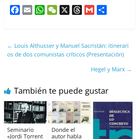
F
E
W
W
X
T
G
C
a
m
h
e
h
m
o
c
ai
at
C
re
ai
m
e
l
s
h
a
l
p
←
Louis Althusser y Manuel Sacristán: itinerari
b
A
at
d
ar
os de dos comunistas críticos (Presentación)
o
p
s
tir
o
p
Hegel y Marx
→
k
También te puede gustar
Seminario
Donde el
«Jordi Torrent
autor habla