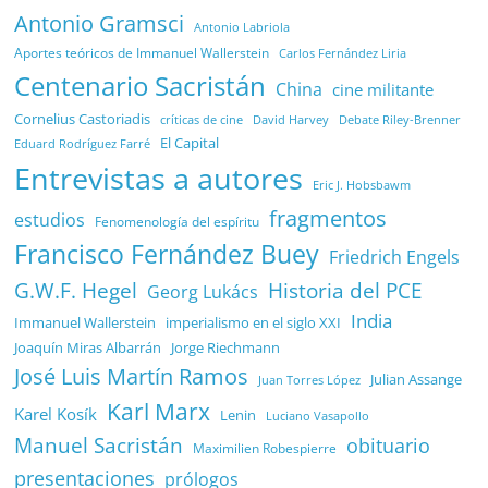
Antonio Gramsci
Antonio Labriola
Aportes teóricos de Immanuel Wallerstein
Carlos Fernández Liria
Centenario Sacristán
China
cine militante
Cornelius Castoriadis
Debate Riley-Brenner
críticas de cine
David Harvey
El Capital
Eduard Rodríguez Farré
Entrevistas a autores
Eric J. Hobsbawm
fragmentos
estudios
Fenomenología del espíritu
Francisco Fernández Buey
Friedrich Engels
G.W.F. Hegel
Historia del PCE
Georg Lukács
India
Immanuel Wallerstein
imperialismo en el siglo XXI
Joaquín Miras Albarrán
Jorge Riechmann
José Luis Martín Ramos
Julian Assange
Juan Torres López
Karl Marx
Karel Kosík
Lenin
Luciano Vasapollo
Manuel Sacristán
obituario
Maximilien Robespierre
presentaciones
prólogos