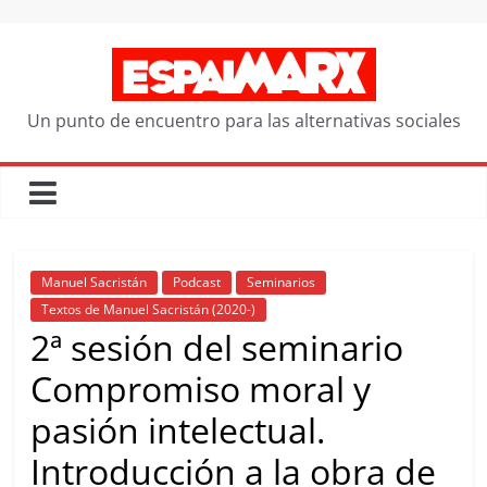
Saltar
al
contenido
Un punto de encuentro para las alternativas sociales
Manuel Sacristán
Podcast
Seminarios
Textos de Manuel Sacristán (2020-)
2ª sesión del seminario
Compromiso moral y
pasión intelectual.
Introducción a la obra de