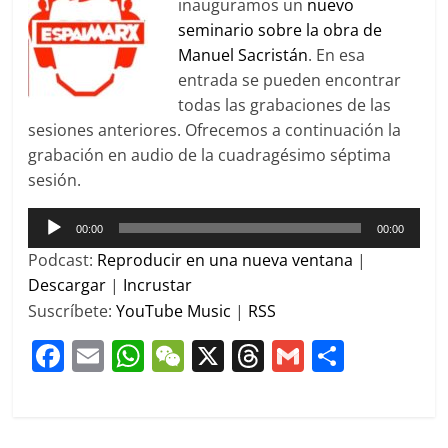
inauguramos un
nuevo
seminario sobre la obra de
Manuel Sacristán
. En esa
entrada se pueden encontrar
todas las grabaciones de las
sesiones anteriores. Ofrecemos a continuación la
grabación en audio de la cuadragésimo séptima
sesión.
Reproductor
00:00
00:00
de
Podcast:
Reproducir en una nueva ventana
|
audio
Descargar
|
Incrustar
Suscríbete:
YouTube Music
|
RSS
F
E
W
W
X
T
G
C
a
m
h
e
h
m
o
c
ai
at
C
re
ai
m