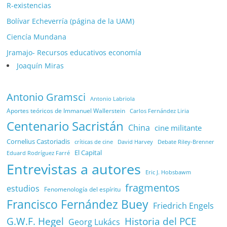
R-existencias
Bolívar Echeverría (página de la UAM)
Ciencía Mundana
Jramajo- Recursos educativos economía
Joaquín Miras
Antonio Gramsci
Antonio Labriola
Aportes teóricos de Immanuel Wallerstein
Carlos Fernández Liria
Centenario Sacristán
China
cine militante
Cornelius Castoriadis
Debate Riley-Brenner
críticas de cine
David Harvey
El Capital
Eduard Rodríguez Farré
Entrevistas a autores
Eric J. Hobsbawm
fragmentos
estudios
Fenomenología del espíritu
Francisco Fernández Buey
Friedrich Engels
G.W.F. Hegel
Historia del PCE
Georg Lukács