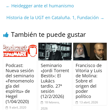
e
l
s
h
a
l
p
←
Heidegger ante el humanismo
b
A
at
d
ar
o
p
s
tir
Historia de la UGT en Cataluña. 1, Fundación
→
o
p
k
También te puede gustar
Podcast:
Seminario
Francisco de
Nueva sesión
«Jordi Torrent
Vitoria y Luis
del seminario
Bestit»: El
de Molina:
«Fenomenolo
Lukács
Sobre el
gía del
tardío. 27ª
origen del
espíritu» de
sesión
poder
Hegel
(12/2/2026)
político
(1/04/2020)
18 febrero,
13 abril, 2026
9 abril, 2020
2026