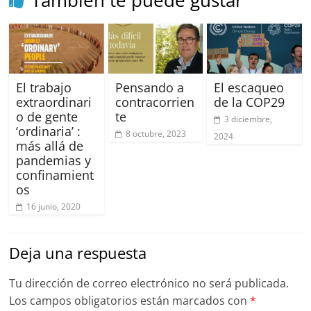
k
También te puede gustar
El trabajo
Pensando a
El escaqueo
extraordinari
contracorrien
de la COP29
o de gente
te
3 diciembre,
‘ordinaria’ :
8 octubre, 2023
2024
más allá de
pandemias y
confinamient
os
16 junio, 2020
Deja una respuesta
Tu dirección de correo electrónico no será publicada.
Los campos obligatorios están marcados con
*