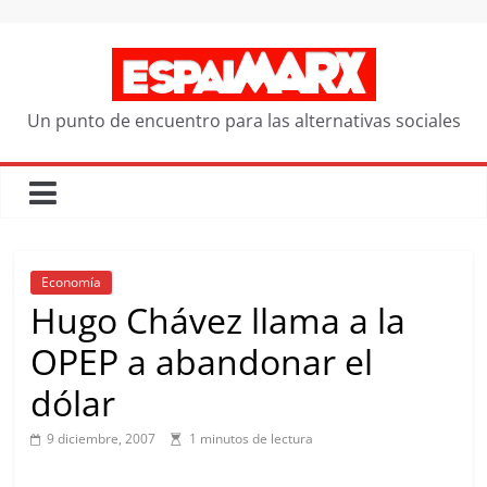
Saltar
al
contenido
Un punto de encuentro para las alternativas sociales
Economía
Hugo Chávez llama a la
OPEP a abandonar el
dólar
9 diciembre, 2007
1 minutos de lectura