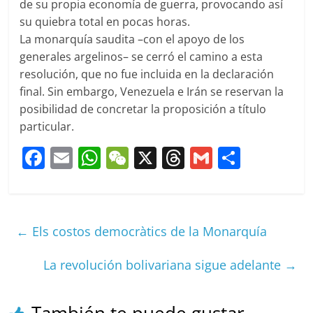
de su propia economía de guerra, provocando así
su quiebra total en pocas horas.
La monarquía saudita –con el apoyo de los
generales argelinos– se cerró el camino a esta
resolución, que no fue incluida en la declaración
final. Sin embargo, Venezuela e Irán se reservan la
posibilidad de concretar la proposición a título
particular.
F
E
W
W
X
T
G
C
a
m
h
e
h
m
o
c
ai
at
C
re
ai
m
e
l
s
h
a
l
p
←
Els costos democràtics de la Monarquía
b
A
at
d
ar
o
p
s
tir
La revolución bolivariana sigue adelante
→
o
p