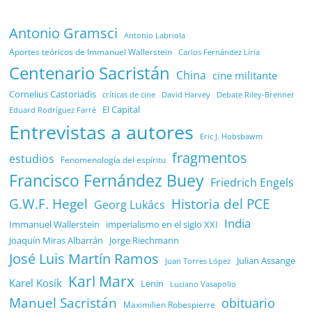
Antonio Gramsci
Antonio Labriola
Aportes teóricos de Immanuel Wallerstein
Carlos Fernández Liria
Centenario Sacristán
China
cine militante
Cornelius Castoriadis
Debate Riley-Brenner
críticas de cine
David Harvey
El Capital
Eduard Rodríguez Farré
Entrevistas a autores
Eric J. Hobsbawm
fragmentos
estudios
Fenomenología del espíritu
Francisco Fernández Buey
Friedrich Engels
G.W.F. Hegel
Historia del PCE
Georg Lukács
India
Immanuel Wallerstein
imperialismo en el siglo XXI
Joaquín Miras Albarrán
Jorge Riechmann
José Luis Martín Ramos
Julian Assange
Juan Torres López
Karl Marx
Karel Kosík
Lenin
Luciano Vasapollo
Manuel Sacristán
obituario
Maximilien Robespierre