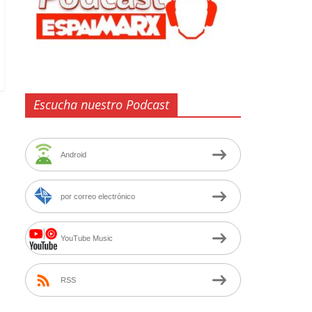
Escucha nuestro Podcast
Android
por correo electrónico
YouTube Music
RSS