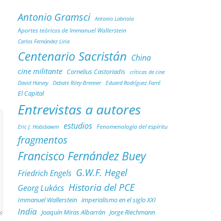
Antonio Gramsci
Antonio Labriola
Aportes teóricos de Immanuel Wallerstein
Carlos Fernández Liria
Centenario Sacristán
China
cine militante
Cornelius Castoriadis
críticas de cine
Debate Riley-Brenner
David Harvey
Eduard Rodríguez Farré
El Capital
Entrevistas a autores
estudios
Fenomenología del espíritu
Eric J. Hobsbawm
fragmentos
Francisco Fernández Buey
G.W.F. Hegel
Friedrich Engels
Historia del PCE
Georg Lukács
Immanuel Wallerstein
imperialismo en el siglo XXI
India
Joaquín Miras Albarrán
Jorge Riechmann