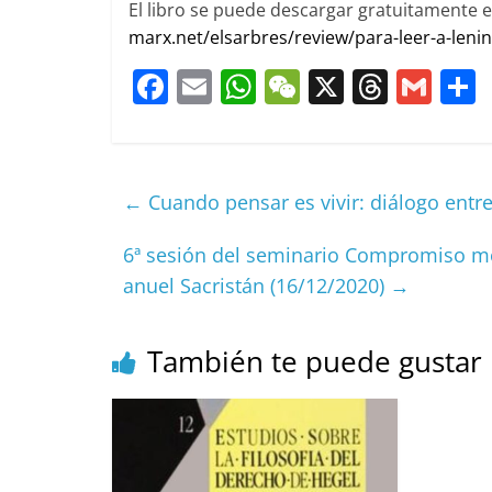
El libro se puede descargar gratuitamente e
marx.net/elsarbres/review/para-leer-a-leni
F
E
W
W
X
T
G
a
m
h
e
h
m
c
ai
at
C
re
ai
e
l
s
h
a
l
←
Cuando pensar es vivir: diálogo entr
b
A
at
d
o
p
s
t
6ª sesión del seminario Compromiso mor
anuel Sacristán (16/12/2020)
→
o
p
k
También te puede gustar