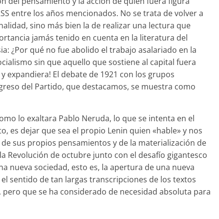
ón del pensamiento y la acción de quien fuera figura
RSS entre los años mencionados. No se trata de volver a
alidad, sino más bien la de realizar una lectura que
ancia jamás tenido en cuenta en la literatura del
a: ¿Por qué no fue abolido el trabajo asalariado en la
cialismo sin que aquello que sostiene al capital fuera
y expandiera! El debate de 1921 con los grupos
ngreso del Partido, que destacamos, se muestra como
omo lo exaltara Pablo Neruda, lo que se intenta en el
ato, es dejar que sea el propio Lenin quien «hable» y nos
 de sus propios pensamientos y de la materialización de
la Revolución de octubre junto con el desafío gigantesco
una nueva sociedad, esto es, la apertura de una nueva
el sentido de tan largas transcripciones de los textos
s, pero que se ha considerado de necesidad absoluta para