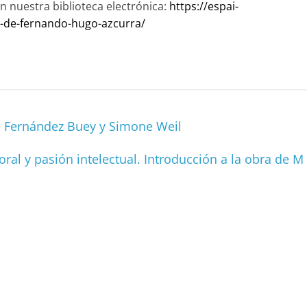
n nuestra biblioteca electrónica:
https://espai-
n-de-fernando-hugo-azcurra/
C
o
m
p
e Fernández Buey y Simone Weil
ar
ir
al y pasión intelectual. Introducción a la obra de M