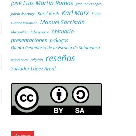
José Luis Martín Ramos
Juan Torres López
Karl Marx
Karel Kosík
Julian Assange
Lenin
Manuel Sacristán
Luciano Vasapollo
obituario
Maximilien Robespierre
presentaciones
prólogos
Quinto Centenario de la Escuela de Salamanca
reseñas
religión
Rafael Poch
Salvador López Arnal