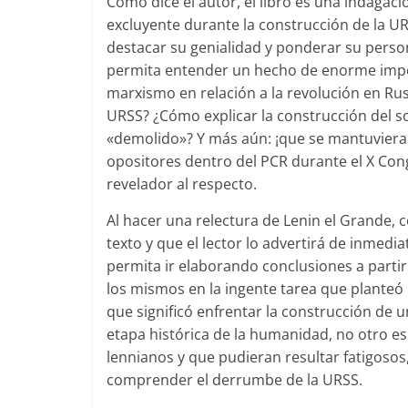
Como dice el autor, el libro es una indagaci
excluyente durante la construcción de la U
destacar su genialidad y ponderar su person
permita entender un hecho de enorme import
marxismo en relación a la revolución en Rusi
URSS? ¿Cómo explicar la construcción del so
«demolido»? Y más aún: ¡que se mantuviera 
opositores dentro del PCR durante el X Co
revelador al respecto.
Al hacer una relectura de Lenin el Grande, c
texto y que el lector lo advertirá de inmedi
permita ir elaborando conclusiones a partir
los mismos en la ingente tarea que planteó 
que significó enfrentar la construcción de 
etapa histórica de la humanidad, no otro es 
lennianos y que pudieran resultar fatigoso
comprender el derrumbe de la URSS.