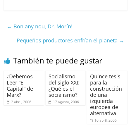
a
m
h
e
h
m
o
c
ai
at
C
re
ai
m
e
l
s
h
a
l
p
←
Bon any nou, Dr. Morín!
b
A
at
d
ar
o
p
s
tir
Pequeños productores enfrían el planeta
→
o
p
k
También te puede gustar
¿Debemos
Socialismo
Quince tesis
Leer “El
del siglo XXI:
para la
Capital” de
¿Qué es el
construcción
Marx?
socialismo?
de una
izquierda
2 abril, 2006
17 agosto, 2006
europea de
alternativa
10 abril, 2006