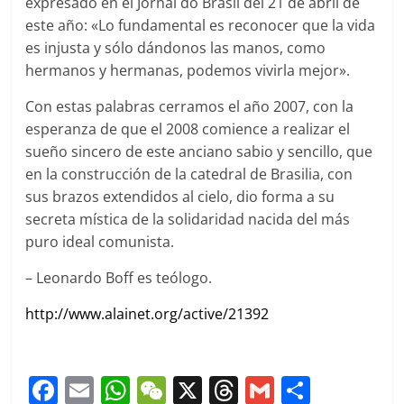
expresado en el Jornal do Brasil del 21 de abril de
este año: «Lo fundamental es reconocer que la vida
es injusta y sólo dándonos las manos, como
hermanos y hermanas, podemos vivirla mejor».
Con estas palabras cerramos el año 2007, con la
esperanza de que el 2008 comience a realizar el
sueño sincero de este anciano sabio y sencillo, que
en la construcción de la catedral de Brasilia, con
sus brazos extendidos al cielo, dio forma a su
secreta mística de la solidaridad nacida del más
puro ideal comunista.
– Leonardo Boff es teólogo.
http://www.alainet.org/active/21392
F
E
W
W
X
T
G
C