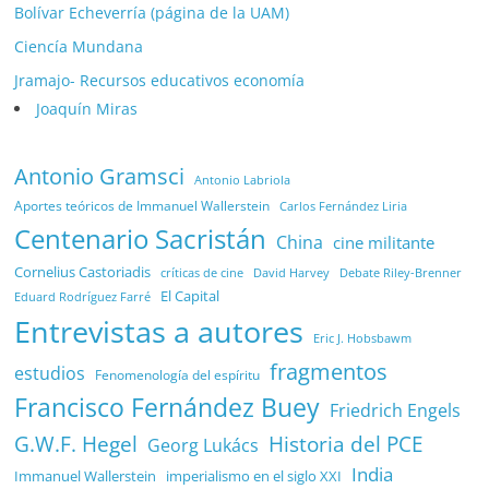
Bolívar Echeverría (página de la UAM)
Ciencía Mundana
Jramajo- Recursos educativos economía
Joaquín Miras
Antonio Gramsci
Antonio Labriola
Aportes teóricos de Immanuel Wallerstein
Carlos Fernández Liria
Centenario Sacristán
China
cine militante
Cornelius Castoriadis
Debate Riley-Brenner
críticas de cine
David Harvey
El Capital
Eduard Rodríguez Farré
Entrevistas a autores
Eric J. Hobsbawm
fragmentos
estudios
Fenomenología del espíritu
Francisco Fernández Buey
Friedrich Engels
G.W.F. Hegel
Historia del PCE
Georg Lukács
India
Immanuel Wallerstein
imperialismo en el siglo XXI