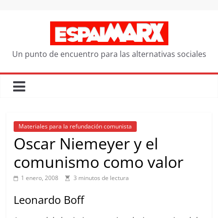
Saltar
al
contenido
Un punto de encuentro para las alternativas sociales
Materiales para la refundación comunista
Oscar Niemeyer y el
comunismo como valor
1 enero, 2008
3 minutos de lectura
Leonardo Boff