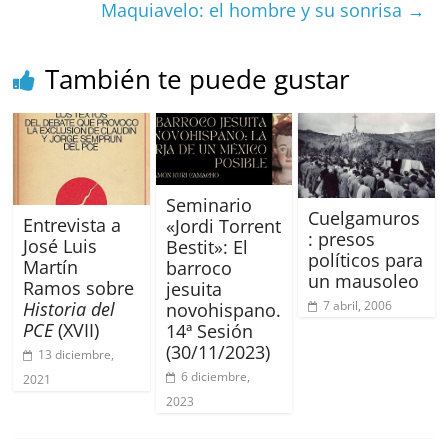
o
p
Maquiavelo: el hombre y su sonrisa
→
k
También te puede gustar
Seminario
Cuelgamuros
Entrevista a
«Jordi Torrent
: presos
José Luis
Bestit»: El
políticos para
Martín
barroco
un mausoleo
Ramos sobre
jesuita
7 abril, 2006
Historia del
novohispano.
PCE
(XVII)
14ª Sesión
(30/11/2023)
13 diciembre,
6 diciembre,
2021
2023