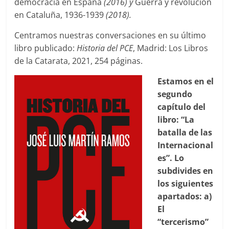
democracia en España
(2016) y
Guerra y revolución
en Cataluña, 1936-1939
(2018).
Centramos nuestras conversaciones en su último
libro publicado:
Historia del PCE
, Madrid: Los Libros
de la Catarata, 2021, 254 páginas.
Estamos en el
segundo
capítulo del
libro: “La
batalla de las
Internacional
es”. Lo
subdivides en
los siguientes
apartados: a)
El
“tercerismo”