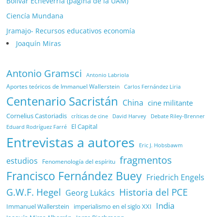
Bolívar Echeverría (página de la UAM)
Ciencía Mundana
Jramajo- Recursos educativos economía
Joaquín Miras
Antonio Gramsci
Antonio Labriola
Aportes teóricos de Immanuel Wallerstein
Carlos Fernández Liria
Centenario Sacristán
China
cine militante
Cornelius Castoriadis
Debate Riley-Brenner
críticas de cine
David Harvey
El Capital
Eduard Rodríguez Farré
Entrevistas a autores
Eric J. Hobsbawm
fragmentos
estudios
Fenomenología del espíritu
Francisco Fernández Buey
Friedrich Engels
G.W.F. Hegel
Historia del PCE
Georg Lukács
India
Immanuel Wallerstein
imperialismo en el siglo XXI