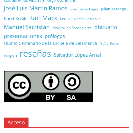
Joaquín Miras Albarrán
Jorge Riechmann
José Luis Martín Ramos
Julian Assange
Juan Torres López
Karl Marx
Karel Kosík
Lenin
Luciano Vasapollo
Manuel Sacristán
obituario
Maximilien Robespierre
presentaciones
prólogos
Quinto Centenario de la Escuela de Salamanca
Rafael Poch
reseñas
Salvador López Arnal
religión
Acceso