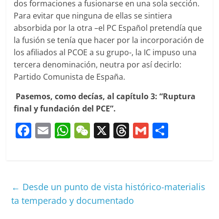
dos formaciones a fusionarse en una sola sección.
Para evitar que ninguna de ellas se sintiera
absorbida por la otra –el PC Español pretendía que
la fusión se tenía que hacer por la incorporación de
los afiliados al PCOE a su grupo-, la IC impuso una
tercera denominación, neutra por así decirlo:
Partido Comunista de España.
Pasemos, como decías, al capítulo 3: “Ruptura
final y fundación del PCE”.
F
E
W
W
X
T
G
C
a
m
h
e
h
m
o
c
ai
at
C
re
ai
m
e
l
s
h
a
l
p
←
Desde un punto de vista histórico-materialis
b
A
at
d
ar
ta temperado y documentado
o
p
s
tir