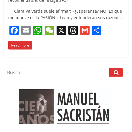
recomendable, de la Liga SFC).
Clara Valverde suele afirmar: «¿Esperanza? NO. Lo que
me mueve es la PASIÓN.» Lean y entenderán sus razones.
F
E
W
W
X
T
G
C
a
m
h
e
h
m
o
Read more
c
ai
at
C
re
ai
m
e
l
s
h
a
l
p
b
A
at
d
ar
o
p
s
tir
o
p
k