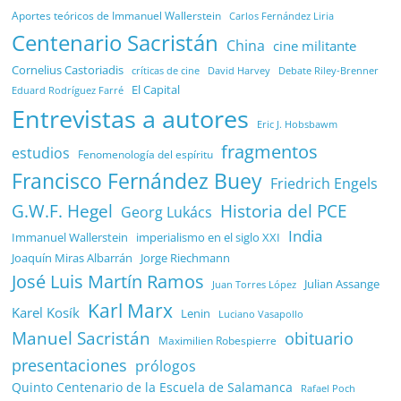
Aportes teóricos de Immanuel Wallerstein
Carlos Fernández Liria
Centenario Sacristán
China
cine militante
Cornelius Castoriadis
Debate Riley-Brenner
críticas de cine
David Harvey
El Capital
Eduard Rodríguez Farré
Entrevistas a autores
Eric J. Hobsbawm
fragmentos
estudios
Fenomenología del espíritu
Francisco Fernández Buey
Friedrich Engels
G.W.F. Hegel
Historia del PCE
Georg Lukács
India
Immanuel Wallerstein
imperialismo en el siglo XXI
Joaquín Miras Albarrán
Jorge Riechmann
José Luis Martín Ramos
Julian Assange
Juan Torres López
Karl Marx
Karel Kosík
Lenin
Luciano Vasapollo
Manuel Sacristán
obituario
Maximilien Robespierre
presentaciones
prólogos
Quinto Centenario de la Escuela de Salamanca
Rafael Poch