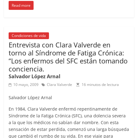
Read more
c
ai
at
C
re
ai
m
e
l
s
h
a
l
p
b
A
at
d
ar
o
p
s
tir
Condiciones de vida
Entrevista con Clara Valverde en
o
p
torno al Síndrome de Fatiga Crónica:
k
“Los enfermos del SFC están tomando
conciencia.
Salvador López Arnal
10 mayo, 2009
Clara Valverde
16 minutos de lectura
Salvador López Arnal
En 1984, Clara Valverde enfermó repentinamente de
Síndrome de la Fatiga Crónica (SFC), una dolencia severa
a la que los médicos no sabían dar nombre. Con esta
sensación de estar perdida, comenzó una larga búsqueda
que cambió el rumbo de su vida. En ese viaje para