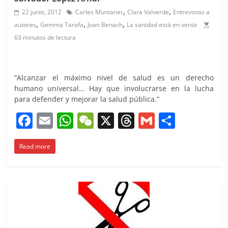
,
,
22 junio, 2012
Carles Muntaner
Clara Valverde
Entrevistas a
,
,
,
autores
Gemma Tarafa
Joan Benach
La sanidad está en venta
63 minutos de lectura
“Alcanzar el máximo nivel de salud es un derecho
humano universal… Hay que involucrarse en la lucha
para defender y mejorar la salud pública.”
F
E
W
W
X
T
G
C
a
m
h
e
h
m
o
Read more
c
ai
at
C
re
ai
m
e
l
s
h
a
l
p
b
A
at
d
ar
o
p
s
tir
o
p