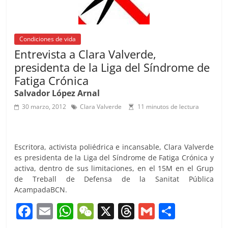
k
Condiciones de vida
Entrevista a Clara Valverde,
presidenta de la Liga del Síndrome de
Fatiga Crónica
Salvador López Arnal
30 marzo, 2012
Clara Valverde
11 minutos de lectura
Escritora, activista poliédrica e incansable, Clara Valverde
es presidenta de la Liga del Síndrome de Fatiga Crónica y
activa, dentro de sus limitaciones, en el 15M en el Grup
de Treball de Defensa de la Sanitat Pública
AcampadaBCN.
F
E
W
W
X
T
G
C
a
m
h
e
h
m
o