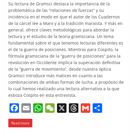
Su lectura de Gramsci destaca la importancia de la
problemática de las “relaciones de fuerzas” y su
incidencia en el modo en que el autor de los Cuadernos
de la cárcel lee a Marx y a la tradición marxista. Y más en
general, ofrece claves metodológicas para abordar la
lectura y el estudio de la teoría gramsciana. Un tema
fundamental sobre el que tenemos lecturas diferentes es
el de la guerra de posiciones. Mientras para Cospito, la
fórmula gramsciana de la “guerra de posiciones” para la
revolución en Occidente implica la superación definitiva
de la “guerra de movimiento”, desde nuestra óptica
Gramsci introduce más matices en cuanto a las
combinaciones de ambas formas de lucha, a propósito de
lo cual hemos realizado una lectura alternativa a la que
esboza Cospito en esta entrevista.
F
E
W
W
X
T
G
C
a
m
h
e
h
m
o
Read more
c
ai
at
C
re
ai
m