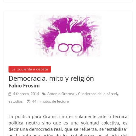
e
l
s
h
a
l
p
b
A
at
d
ar
o
p
s
tir
o
p
k
La izquierda a debate
Democracia, mito y religión
Fabio Frosini
,
,
4 febrero, 2014
Antonio Gramsci
Cuadernos de la cárcel
estudios
44 minutos de lectura
La política para Gramsci no es solamente arte o técnica
política neutra sino que es una voluntad colectiva, es
decir una democracia real, que se refuerza, se “estabiliza”
en la auto-educación de los subalternos en el arte del