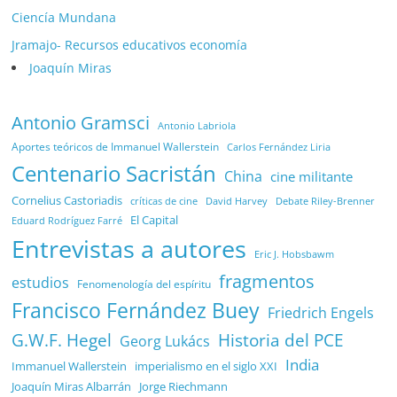
Ciencía Mundana
Jramajo- Recursos educativos economía
Joaquín Miras
Antonio Gramsci
Antonio Labriola
Aportes teóricos de Immanuel Wallerstein
Carlos Fernández Liria
Centenario Sacristán
China
cine militante
Cornelius Castoriadis
Debate Riley-Brenner
críticas de cine
David Harvey
El Capital
Eduard Rodríguez Farré
Entrevistas a autores
Eric J. Hobsbawm
fragmentos
estudios
Fenomenología del espíritu
Francisco Fernández Buey
Friedrich Engels
G.W.F. Hegel
Historia del PCE
Georg Lukács
India
Immanuel Wallerstein
imperialismo en el siglo XXI
Joaquín Miras Albarrán
Jorge Riechmann