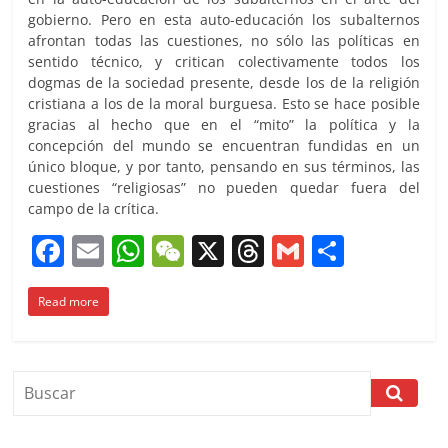
gobierno. Pero en esta auto-educación los subalternos
afrontan todas las cuestiones, no sólo las políticas en
sentido técnico, y critican colectivamente todos los
dogmas de la sociedad presente, desde los de la religión
cristiana a los de la moral burguesa. Esto se hace posible
gracias al hecho que en el “mito” la política y la
concepción del mundo se encuentran fundidas en un
único bloque, y por tanto, pensando en sus términos, las
cuestiones “religiosas” no pueden quedar fuera del
campo de la crítica.
F
E
W
W
X
T
G
C
a
m
h
e
h
m
o
Read more
c
ai
at
C
re
ai
m
e
l
s
h
a
l
p
b
A
at
d
ar
o
p
s
tir
o
p