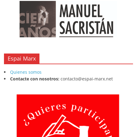
k
Espai Marx
Quienes somos
Contacte con nosotros:
contacto@espai-marx.net