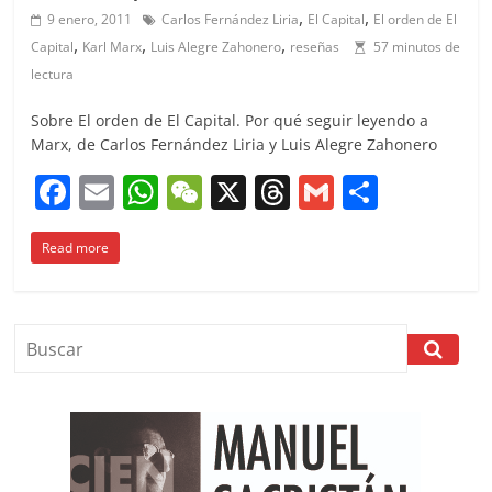
,
,
9 enero, 2011
Carlos Fernández Liria
El Capital
El orden de El
,
,
,
Capital
Karl Marx
Luis Alegre Zahonero
reseñas
57 minutos de
lectura
Sobre El orden de El Capital. Por qué seguir leyendo a
Marx, de Carlos Fernández Liria y Luis Alegre Zahonero
F
E
W
W
X
T
G
C
a
m
h
e
h
m
o
Read more
c
ai
at
C
re
ai
m
e
l
s
h
a
l
p
b
A
at
d
ar
o
p
s
tir
o
p
k