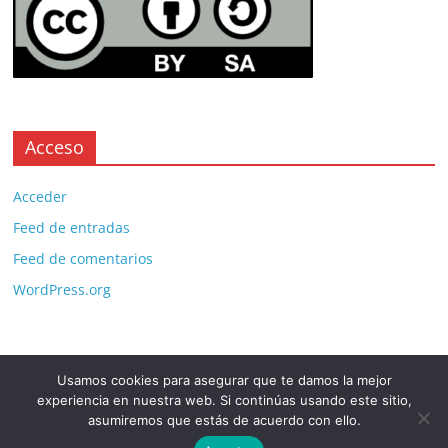
Acceso
Acceder
Feed de entradas
Feed de comentarios
WordPress.org
Usamos cookies para asegurar que te damos la mejor
Copyright © 2026
. All rights reserved.
experiencia en nuestra web. Si continúas usando este sitio,
Theme:
ColorMag Pro
by ThemeGrill. Powered by
WordPress
.
asumiremos que estás de acuerdo con ello.