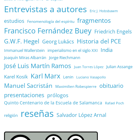
Entrevistas a autores
Eric J. Hobsbawm
fragmentos
estudios
Fenomenología del espíritu
Francisco Fernández Buey
Friedrich Engels
G.W.F. Hegel
Historia del PCE
Georg Lukács
India
Immanuel Wallerstein
imperialismo en el siglo XXI
Joaquín Miras Albarrán
Jorge Riechmann
José Luis Martín Ramos
Julian Assange
Juan Torres López
Karl Marx
Karel Kosík
Lenin
Luciano Vasapollo
Manuel Sacristán
obituario
Maximilien Robespierre
presentaciones
prólogos
Quinto Centenario de la Escuela de Salamanca
Rafael Poch
reseñas
Salvador López Arnal
religión