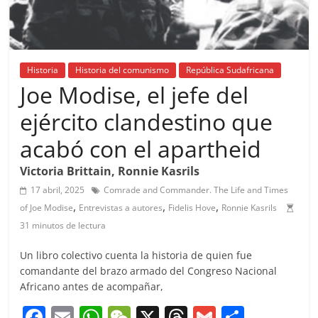
Historia
Historia del comunismo
República Sudafricana
Joe Modise, el jefe del
ejército clandestino que
acabó con el apartheid
Victoria Brittain, Ronnie Kasrils
17 abril, 2025
Comrade and Commander. The Life and Times
,
,
,
of Joe Modise
Entrevistas a autores
Fidelis Hove
Ronnie Kasrils
31 minutos de lectura
Un libro colectivo cuenta la historia de quien fue
comandante del brazo armado del Congreso Nacional
Africano antes de acompañar,
F
E
W
W
X
T
G
C