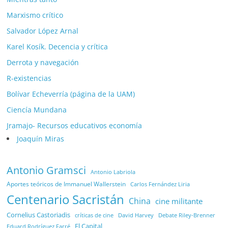
Marxismo crítico
Salvador López Arnal
Karel Kosík. Decencia y crítica
Derrota y navegación
R-existencias
Bolívar Echeverría (página de la UAM)
Ciencía Mundana
Jramajo- Recursos educativos economía
Joaquín Miras
Antonio Gramsci
Antonio Labriola
Aportes teóricos de Immanuel Wallerstein
Carlos Fernández Liria
Centenario Sacristán
China
cine militante
Cornelius Castoriadis
Debate Riley-Brenner
críticas de cine
David Harvey
El Capital
Eduard Rodríguez Farré