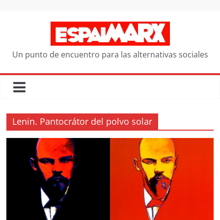
Saltar
al
contenido
Un punto de encuentro para las alternativas sociales
Lenin. Pantocrátor del polvo solar