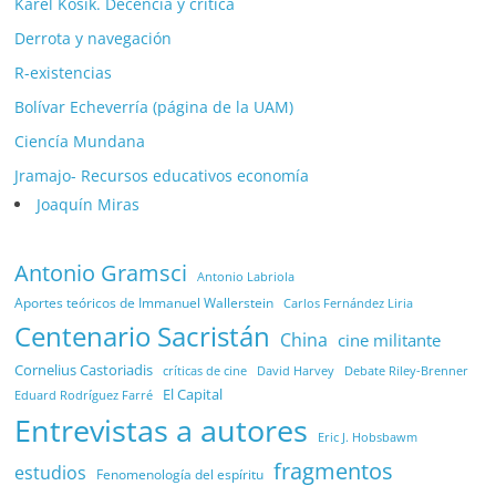
Karel Kosík. Decencia y crítica
Derrota y navegación
R-existencias
Bolívar Echeverría (página de la UAM)
Ciencía Mundana
Jramajo- Recursos educativos economía
Joaquín Miras
Antonio Gramsci
Antonio Labriola
Aportes teóricos de Immanuel Wallerstein
Carlos Fernández Liria
Centenario Sacristán
China
cine militante
Cornelius Castoriadis
Debate Riley-Brenner
críticas de cine
David Harvey
El Capital
Eduard Rodríguez Farré
Entrevistas a autores
Eric J. Hobsbawm
fragmentos
estudios
Fenomenología del espíritu