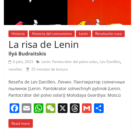
Historia
Historia del comunismo
Lenin
Revolución rusa
La risa de Lenin
Ilyá Budraitskis
,
,
6 julio, 2023
Lenin. Pantocrátor del polvo solar
Lev Danilkin
reseñas
25 minutos de lectura
Reseña de Lev Danilkin, Ленин. Пантократор солнечных
пылинок [Lenin. Pantokrator solnechnyh pylinok (Lenin.
Pantocrátor del polvo solar)] Molodaya Gvardiya: Moscú
F
E
W
W
X
T
G
C
a
m
h
e
h
m
o
Read more
c
ai
at
C
re
ai
m