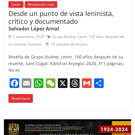
Lenin
Revolución rusa
Desde un punto de vista leninista,
crítico y documentado
Salvador López Arnal
,
2 noviembre, 2025
Grupo Viulme
Lenin. 100 años después de
,
su muerte
reseñas
16 minutos de lectura
Reseña de Grupo Viulme, Lenin. 100 años después de su
muerte, Sant Cugat: Editorial Arpegio, 2024, 311 páginas.
No es
F
E
W
W
X
T
G
C
a
m
h
e
h
m
o
Read more
c
ai
at
C
re
ai
m
e
l
s
h
a
l
p
b
A
at
d
ar
o
p
s
tir