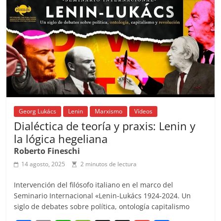
o
p
k
Georg Lukács
Lenin
Marxismo
Vídeos
Dialéctica de teoría y praxis: Lenin y
la lógica hegeliana
Roberto Fineschi
14 agosto, 2025
2 minutos de lectura
Intervención del filósofo italiano en el marco del
Seminario Internacional «Lenin-Lukács 1924-2024. Un
siglo de debates sobre política, ontología capitalismo