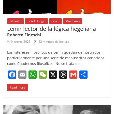
Filosofía
G.W.F. Hegel
Lenin
Marxismo
Lenin lector de la lógica hegeliana
Roberto Fineschi
9 enero, 2025
52 minutos de lectura
Los intereses filosóficos de Lenin quedan demostrados
particularmente por una serie de manuscritos conocidos
como Cuadernos filosóficos. No se trata de
F
E
W
W
X
T
G
C
a
m
h
e
h
m
o
Read more
c
ai
at
C
re
ai
m
e
l
s
h
a
l
p
b
A
at
d
ar