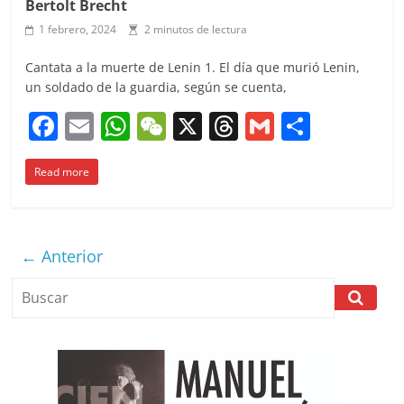
Bertolt Brecht
1 febrero, 2024
2 minutos de lectura
Cantata a la muerte de Lenin 1. El día que murió Lenin,
un soldado de la guardia, según se cuenta,
F
E
W
W
X
T
G
C
a
m
h
e
h
m
o
Read more
c
ai
at
C
re
ai
m
e
l
s
h
a
l
p
b
A
at
d
ar
← Anterior
o
p
s
tir
o
p
k