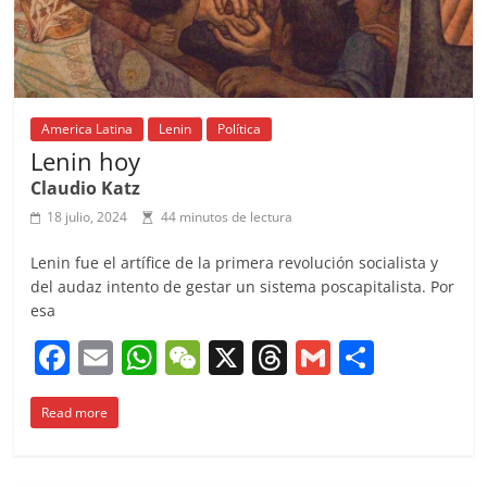
America Latina
Lenin
Política
Lenin hoy
Claudio Katz
18 julio, 2024
44 minutos de lectura
Lenin fue el artífice de la primera revolución socialista y
del audaz intento de gestar un sistema poscapitalista. Por
esa
F
E
W
W
X
T
G
C
a
m
h
e
h
m
o
Read more
c
ai
at
C
re
ai
m
e
l
s
h
a
l
p