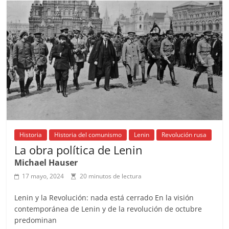
b
A
at
d
ar
o
p
s
tir
o
p
k
Historia
Historia del comunismo
Lenin
Revolución rusa
La obra política de Lenin
Michael Hauser
17 mayo, 2024
20 minutos de lectura
Lenin y la Revolución: nada está cerrado En la visión
contemporánea de Lenin y de la revolución de octubre
predominan