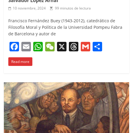
Salvador López Arnal
10 noviembre, 2024
99 minutos de lectura
Francisco Fernández Buey (1943-2012), catedrático de
Filosofía Moral y Política de la Universidad Pompeu Fabra
de Barcelona y autor de
F
E
W
W
X
T
G
C
a
m
h
e
h
m
o
Read more
c
ai
at
C
re
ai
m
e
l
s
h
a
l
p
b
A
at
d
ar
o
p
s
tir
o
p
k