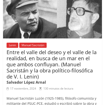
o
p
s
tir
o
p
k
Lenin
Manuel Sacristán
Entre el valle del deseo y el valle de la
realidad, en busca de un mar en el
que ambos confluyan. (Manuel
Sacristán y la obra político-filosófica
de V. I. Lenin)
Salvador López Arnal
17 noviembre, 2024
130 minutos de lectura
Manuel Sacristán Luzón (1925-1985), filósofo comunista y
militante del PSUC-PCE, estudió y escribió sobre la obra y