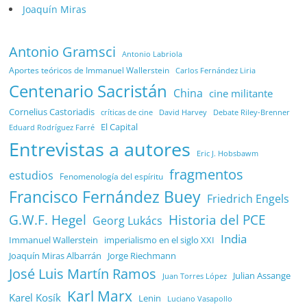
Joaquín Miras
Antonio Gramsci
Antonio Labriola
Aportes teóricos de Immanuel Wallerstein
Carlos Fernández Liria
Centenario Sacristán
China
cine militante
Cornelius Castoriadis
Debate Riley-Brenner
críticas de cine
David Harvey
El Capital
Eduard Rodríguez Farré
Entrevistas a autores
Eric J. Hobsbawm
fragmentos
estudios
Fenomenología del espíritu
Francisco Fernández Buey
Friedrich Engels
G.W.F. Hegel
Historia del PCE
Georg Lukács
India
Immanuel Wallerstein
imperialismo en el siglo XXI
Joaquín Miras Albarrán
Jorge Riechmann
José Luis Martín Ramos
Julian Assange
Juan Torres López
Karl Marx
Karel Kosík
Lenin
Luciano Vasapollo