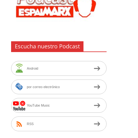
Escucha nuestro Podcast
Android
por correo electrónico
YouTube Music
RSS