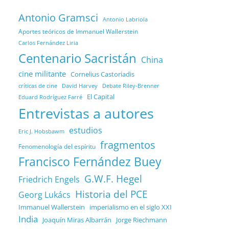
Antonio Gramsci
Antonio Labriola
Aportes teóricos de Immanuel Wallerstein
Carlos Fernández Liria
Centenario Sacristán
China
cine militante
Cornelius Castoriadis
Debate Riley-Brenner
críticas de cine
David Harvey
El Capital
Eduard Rodríguez Farré
Entrevistas a autores
estudios
Eric J. Hobsbawm
fragmentos
Fenomenología del espíritu
Francisco Fernández Buey
G.W.F. Hegel
Friedrich Engels
Historia del PCE
Georg Lukács
Immanuel Wallerstein
imperialismo en el siglo XXI
India
Joaquín Miras Albarrán
Jorge Riechmann