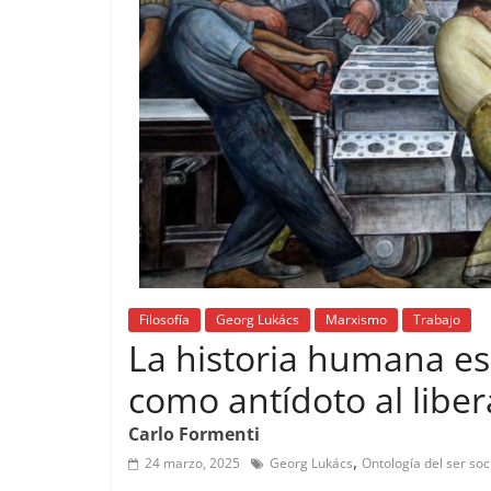
Filosofía
Georg Lukács
Marxismo
Trabajo
La historia humana es 
como antídoto al libe
Carlo Formenti
,
24 marzo, 2025
Georg Lukács
Ontología del ser soc