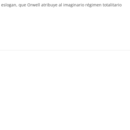
e eslogan, que Orwell atribuye al imaginario régimen totalitario
C
o
m
p
ar
ir