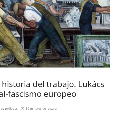
historia del trabajo. Lukács
ral-fascismo europeo
,
ial
prólogos
36 minutos de lectura