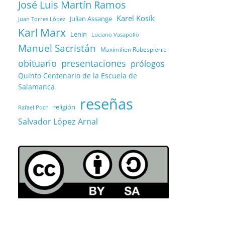
José Luis Martín Ramos
Karel Kosík
Julian Assange
Juan Torres López
Karl Marx
Lenin
Luciano Vasapollo
Manuel Sacristán
Maximilien Robespierre
obituario
presentaciones
prólogos
Quinto Centenario de la Escuela de
Salamanca
reseñas
religión
Rafael Poch
Salvador López Arnal