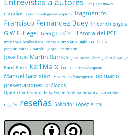
Entrevistas a autores
Eric J. Hobsbawm
fragmentos
estudios
Fenomenología del espíritu
Francisco Fernández Buey
Friedrich Engels
G.W.F. Hegel
Historia del PCE
Georg Lukács
India
Immanuel Wallerstein
imperialismo en el siglo XXI
Joaquín Miras Albarrán
Jorge Riechmann
José Luis Martín Ramos
Julian Assange
Juan Torres López
Karl Marx
Karel Kosík
Lenin
Luciano Vasapollo
Manuel Sacristán
obituario
Maximilien Robespierre
presentaciones
prólogos
Quinto Centenario de la Escuela de Salamanca
Rafael Poch
reseñas
Salvador López Arnal
religión