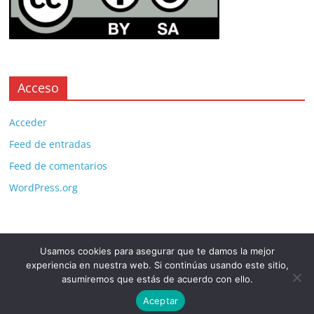
Acceso
Acceder
Feed de entradas
Feed de comentarios
WordPress.org
Usamos cookies para asegurar que te damos la mejor
Copyright © 2026
. All rights reserved.
experiencia en nuestra web. Si continúas usando este sitio,
Theme:
ColorMag Pro
by ThemeGrill. Powered by
WordPress
.
asumiremos que estás de acuerdo con ello.
Aceptar