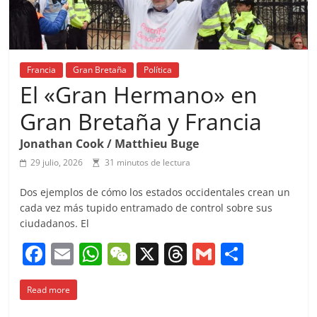
Francia
Gran Bretaña
Política
El «Gran Hermano» en
Gran Bretaña y Francia
Jonathan Cook / Matthieu Buge
29 julio, 2026
31 minutos de lectura
Dos ejemplos de cómo los estados occidentales crean un
cada vez más tupido entramado de control sobre sus
ciudadanos. El
F
E
W
W
X
T
G
C
a
m
h
e
h
m
o
Read more
c
ai
at
C
re
ai
m