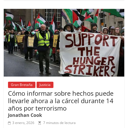
e
l
s
h
a
l
p
b
A
at
d
ar
o
p
s
tir
o
p
k
Gran Bretaña
Justicia
Cómo informar sobre hechos puede
llevarle ahora a la cárcel durante 14
años por terrorismo
Jonathan Cook
3 enero, 2026
7 minutos de lectura