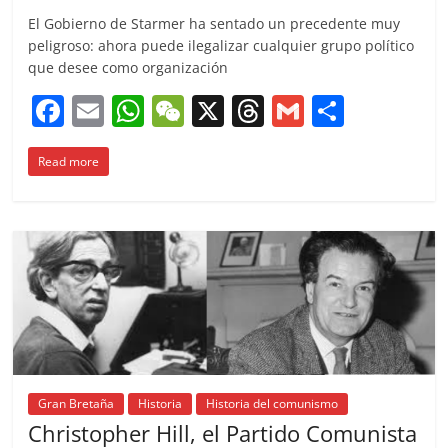
El Gobierno de Starmer ha sentado un precedente muy
peligroso: ahora puede ilegalizar cualquier grupo político
que desee como organización
F
E
W
W
X
T
G
C
a
m
h
e
h
m
o
Read more
c
ai
at
C
re
ai
m
e
l
s
h
a
l
p
b
A
at
d
ar
o
p
s
tir
o
p
k
Gran Bretaña
Historia
Historia del comunismo
Christopher Hill, el Partido Comunista