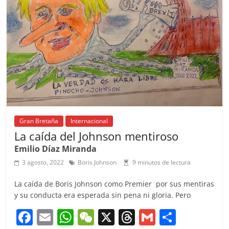
k
Gran Bretaña
Internacional
La caída del Johnson mentiroso
Emilio Díaz Miranda
3 agosto, 2022
Boris Johnson
9 minutos de lectura
La caída de Boris Johnson como Premier por sus mentiras
y su conducta era esperada sin pena ni gloria. Pero
F
E
W
W
X
T
G
C