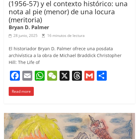
(1956-57) y el contexto histórico: una
nota al pie (menor) de una locura
(meritoria)
Bryan D. Palmer
28 junio, 2025
16 minutos de lectura
El historiador Bryan D. Palmer ofrece una posdata
archivística a la obra de Michael Braddick Christopher
Hill: The Life of
F
E
W
W
X
T
G
C
a
m
h
e
h
m
o
Read more
c
ai
at
C
re
ai
m
e
l
s
h
a
l
p
b
A
at
d
ar
o
p
s
tir
o
p