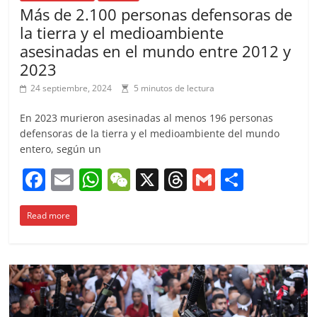
Más de 2.100 personas defensoras de
la tierra y el medioambiente
asesinadas en el mundo entre 2012 y
2023
24 septiembre, 2024
5 minutos de lectura
En 2023 murieron asesinadas al menos 196 personas
defensoras de la tierra y el medioambiente del mundo
entero, según un
F
E
W
W
X
T
G
C
a
m
h
e
h
m
o
Read more
c
ai
at
C
re
ai
m
e
l
s
h
a
l
p
b
A
at
d
ar
o
p
s
tir
o
p