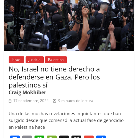
k
Israel
Justicia
Palestina
No, Israel no tiene derecho a
defenderse en Gaza. Pero los
palestinos sí
Craig Mokhiber
17 septiembre, 2024
9 minutos de lectura
Una de las muchas revelaciones inquietantes que han
surgido desde que comenzó la actual fase de genocidio
en Palestina hace