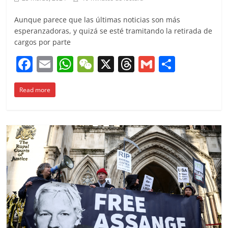
Aunque parece que las últimas noticias son más
esperanzadoras, y quizá se esté tramitando la retirada de
cargos por parte
F
E
W
W
X
T
G
C
a
m
h
e
h
m
o
Read more
c
ai
at
C
re
ai
m
e
l
s
h
a
l
p
b
A
at
d
ar
o
p
s
tir
o
p
k