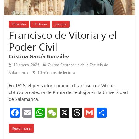
Filosofía
Historia
Justicia
Francisco de Vitoria y el
Poder Civil
Cristina García González
19 enero, 2026
Quinto Centenario de la Escuela de
Salamanca
10 minutos de lectura
En 1526, el pensador dominico Francisco de Vitoria
obtuvo la cátedra de Prima de Teología en la Universidad
de Salamanca.
F
E
W
W
X
T
G
C
a
m
h
e
h
m
o
Read more
c
ai
at
C
re
ai
m