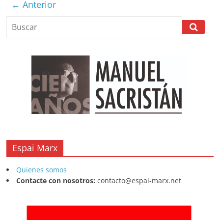
← Anterior
o
p
s
tir
o
p
k
Espai Marx
Quienes somos
Contacte con nosotros:
contacto@espai-marx.net