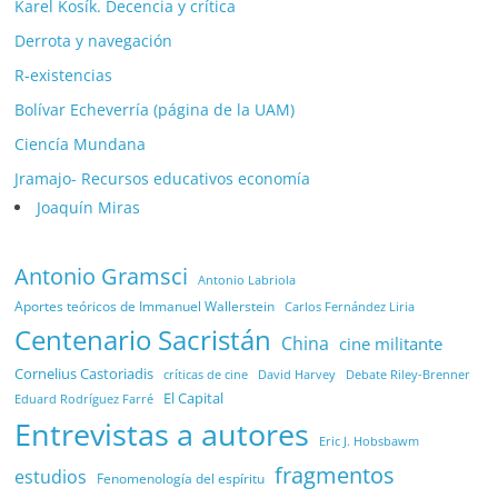
Karel Kosík. Decencia y crítica
Derrota y navegación
R-existencias
Bolívar Echeverría (página de la UAM)
Ciencía Mundana
Jramajo- Recursos educativos economía
Joaquín Miras
Antonio Gramsci
Antonio Labriola
Aportes teóricos de Immanuel Wallerstein
Carlos Fernández Liria
Centenario Sacristán
China
cine militante
Cornelius Castoriadis
Debate Riley-Brenner
críticas de cine
David Harvey
El Capital
Eduard Rodríguez Farré
Entrevistas a autores
Eric J. Hobsbawm
fragmentos
estudios
Fenomenología del espíritu