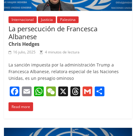
Internacional
Justicia
Palestina
La persecución de Francesca
Albanese
Chris Hedges
16 julio, 2025
4 minutos de lectura
La sanción impuesta por la administración Trump a
Francesca Albanese, relatora especial de las Naciones
Unidas, es un presagio ominoso
F
E
W
W
X
T
G
C
a
m
h
e
h
m
o
Read more
c
ai
at
C
re
ai
m
e
l
s
h
a
l
p
b
A
at
d
ar