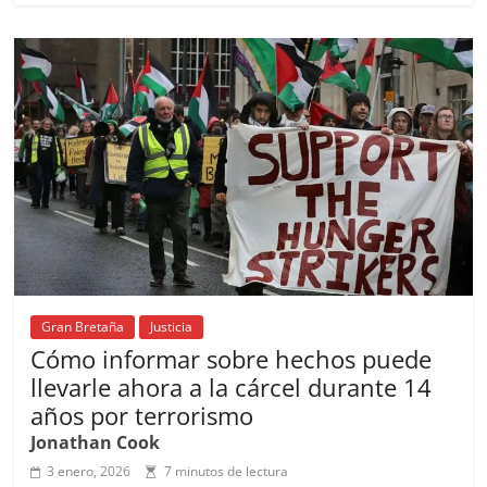
e
l
s
h
a
l
p
b
A
at
d
ar
o
p
s
tir
o
p
k
Gran Bretaña
Justicia
Cómo informar sobre hechos puede
llevarle ahora a la cárcel durante 14
años por terrorismo
Jonathan Cook
3 enero, 2026
7 minutos de lectura