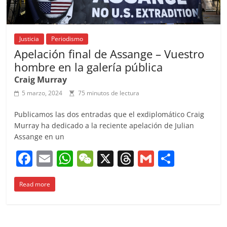
Justicia
Periodismo
Apelación final de Assange – Vuestro
hombre en la galería pública
Craig Murray
5 marzo, 2024
75 minutos de lectura
Publicamos las dos entradas que el exdiplomático Craig
Murray ha dedicado a la reciente apelación de Julian
Assange en un
F
E
W
W
X
T
G
C
a
m
h
e
h
m
o
Read more
c
ai
at
C
re
ai
m
e
l
s
h
a
l
p
b
A
at
d
ar