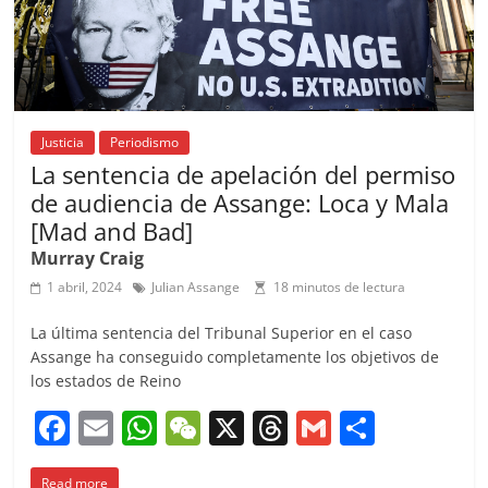
Justicia
Periodismo
La sentencia de apelación del permiso
de audiencia de Assange: Loca y Mala
[Mad and Bad]
Murray Craig
1 abril, 2024
Julian Assange
18 minutos de lectura
La última sentencia del Tribunal Superior en el caso
Assange ha conseguido completamente los objetivos de
los estados de Reino
F
E
W
W
X
T
G
C
a
m
h
e
h
m
o
Read more