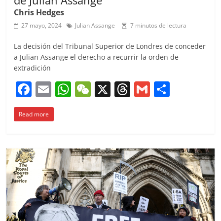
Chris Hedges
27 mayo, 2024
Julian Assange
7 minutos de lectura
La decisión del Tribunal Superior de Londres de conceder
a Julian Assange el derecho a recurrir la orden de
extradición
F
E
W
W
X
T
G
C
a
m
h
e
h
m
o
Read more
c
ai
at
C
re
ai
m
e
l
s
h
a
l
p
b
A
at
d
ar
o
p
s
tir
o
p
k