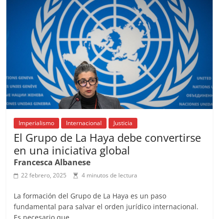
o
p
s
tir
o
p
k
Imperialismo
Internacional
Justicia
El Grupo de La Haya debe convertirse
en una iniciativa global
Francesca Albanese
22 febrero, 2025
4 minutos de lectura
La formación del Grupo de La Haya es un paso
fundamental para salvar el orden jurídico internacional.
Es necesario que