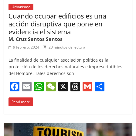
Urbanismo
Cuando ocupar edificios es una
acción disruptiva que pone en
evidencia el sistema
M. Cruz Santos Santos
9 febrero, 2024
20 minutos de lectura
La finalidad de cualquier asociación política es la
protección de los derechos naturales e imprescriptibles
del Hombre. Tales derechos son
F
E
W
W
X
T
G
C
a
m
h
e
h
m
o
Read more
c
ai
at
C
re
ai
m
e
l
s
h
a
l
p
b
A
at
d
ar
o
p
s
tir