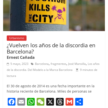
o
p
k
Urbanismo
¿Vuelven los años de la discordia en
Barcelona?
Ernest Cañada
,
,
,
5 mayo, 2023
Barcelona
fragmentos
José Mansilla
Los años
de la discordia. Del Modelo a la Marca Barcelona
9 minutos de
lectura
El 30 de agosto de 2014 es una fecha importante en la
historia reciente de Barcelona. Miles de personas se
F
E
W
W
X
T
G
C