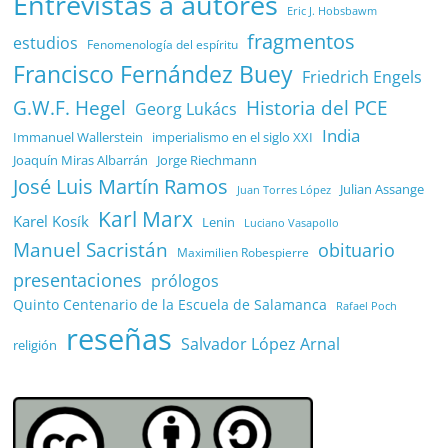
Entrevistas a autores
Eric J. Hobsbawm
fragmentos
estudios
Fenomenología del espíritu
Francisco Fernández Buey
Friedrich Engels
G.W.F. Hegel
Historia del PCE
Georg Lukács
India
Immanuel Wallerstein
imperialismo en el siglo XXI
Joaquín Miras Albarrán
Jorge Riechmann
José Luis Martín Ramos
Julian Assange
Juan Torres López
Karl Marx
Karel Kosík
Lenin
Luciano Vasapollo
Manuel Sacristán
obituario
Maximilien Robespierre
presentaciones
prólogos
Quinto Centenario de la Escuela de Salamanca
Rafael Poch
reseñas
Salvador López Arnal
religión