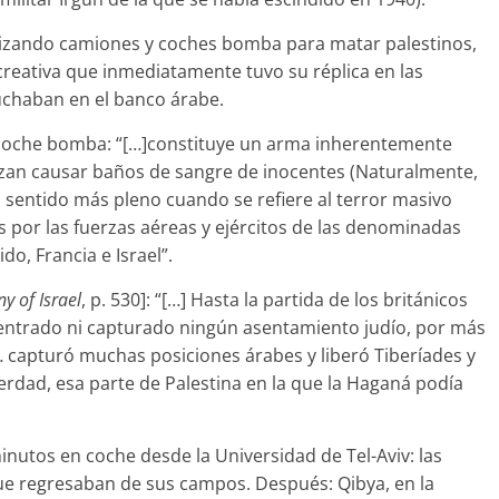
tilizando camiones y coches bomba para matar palestinos,
creativa que inmediatamente tuvo su réplica en las
luchaban en el banco árabe.
el coche bomba: “[…]constituye un arma inherentemente
ilizan causar baños de sangre de inocentes (Naturalmente,
 sentido más pleno cuando se refiere al terror masivo
es por las fuerzas aéreas y ejércitos de las denominadas
o, Francia e Israel”.
y of Israel
, p. 530]: “[…] Hasta la partida de los británicos
 entrado ni capturado ningún asentamiento judío, por más
 capturó muchas posiciones árabes y liberó Tiberíades y
 verdad, esa parte de Palestina en la que la Haganá podía
inutos en coche desde la Universidad de Tel-Aviv: las
ue regresaban de sus campos. Después: Qibya, en la