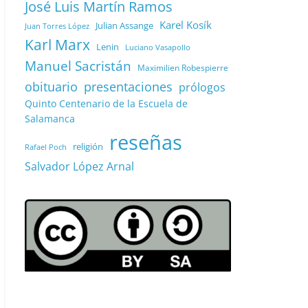
José Luis Martín Ramos
Karel Kosík
Julian Assange
Juan Torres López
Karl Marx
Lenin
Luciano Vasapollo
Manuel Sacristán
Maximilien Robespierre
obituario
presentaciones
prólogos
Quinto Centenario de la Escuela de
Salamanca
reseñas
religión
Rafael Poch
Salvador López Arnal