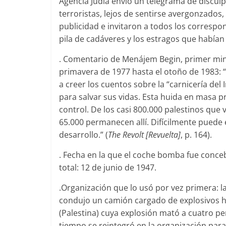
Agencia Judía envió un telegrama de disculpa
terroristas, lejos de sentirse avergonzados
publicidad e invitaron a todos los correspo
pila de cadáveres y los estragos que habían
. Comentario de Menájem Begin, primer mini
primavera de 1977 hasta el otoño de 1983: “[
a creer los cuentos sobre la “carnicería del
para salvar sus vidas. Esta huida en masa p
control. De los casi 800.000 palestinos que v
65.000 permanecen allí. Difícilmente puede 
desarrollo.” (
The Revolt [Revuelta]
, p. 164).
. Fecha en la que el coche bomba fue conc
total: 12 de junio de 1947.
.Organización que lo usó por vez primera: la
condujo un camión cargado de explosivos hac
(Palestina) cuya explosión mató a cuatro pe
tiempo se reintegró en la organización param