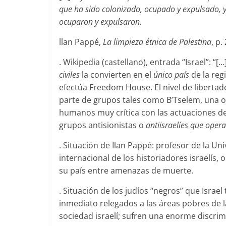
que ha sido colonizado, ocupado y expulsado, y
ocuparon y expulsaron.
llan Pappé,
La limpieza étnica de Palestina
, p.
. Wikipedia (castellano), entrada “Israel”: “[…
civiles
la convierten en el
único país
de la reg
efectúa Freedom House. El nivel de libertade
parte de grupos tales como B’Tselem, una or
humanos muy crítica con las actuaciones de
grupos antisionistas o
antiisraelíes que oper
. Situación de Ilan Pappé: profesor de la Un
internacional de los historiadores israelís, 
su país entre amenazas de muerte.
. Situación de los judíos “negros” que Israel
inmediato relegados a las áreas pobres de la 
sociedad israelí; sufren una enorme discrimin