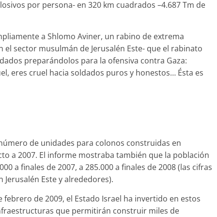
plosivos por persona- en 320 km cuadrados –4.687 Tm de
 ampliamente a Shlomo Aviner, un rabino de extrema
n el sector musulmán de Jerusalén Este- que el rabinato
soldados preparándolos para la ofensiva contra Gaza:
l, eres cruel hacia soldados puros y honestos… Ésta es
l número de unidades para colonos construidas en
to a 2007. El informe mostraba también que la población
0 a finales de 2007, a 285.000 a finales de 2008 (las cifras
n Jerusalén Este y alrededores).
 febrero de 2009, el Estado Israel ha invertido en estos
nfraestructuras que permitirán construir miles de