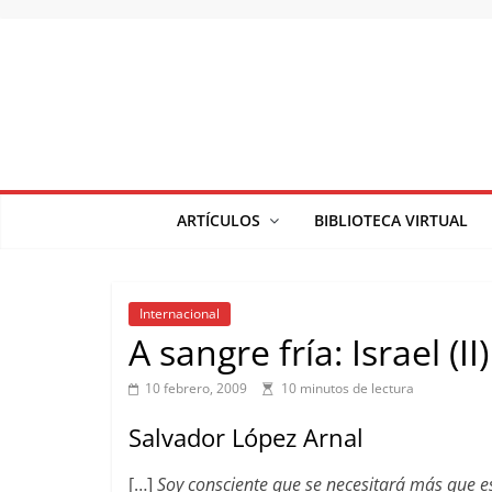
Saltar
al
contenido
ARTÍCULOS
BIBLIOTECA VIRTUAL
Internacional
A sangre fría: Israel (II)
10 febrero, 2009
10 minutos de lectura
Salvador López Arnal
[…]
Soy consciente que se necesitará más que e