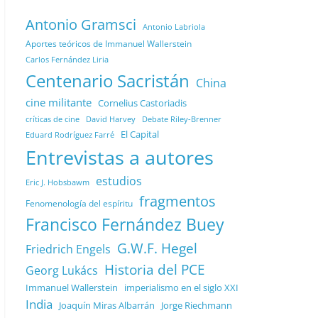
Antonio Gramsci
Antonio Labriola
Aportes teóricos de Immanuel Wallerstein
Carlos Fernández Liria
Centenario Sacristán
China
cine militante
Cornelius Castoriadis
Debate Riley-Brenner
críticas de cine
David Harvey
El Capital
Eduard Rodríguez Farré
Entrevistas a autores
estudios
Eric J. Hobsbawm
fragmentos
Fenomenología del espíritu
Francisco Fernández Buey
G.W.F. Hegel
Friedrich Engels
Historia del PCE
Georg Lukács
Immanuel Wallerstein
imperialismo en el siglo XXI
India
Joaquín Miras Albarrán
Jorge Riechmann