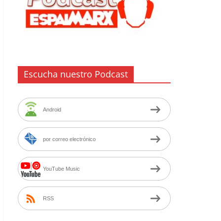
Escucha nuestro Podcast
Android
por correo electrónico
YouTube Music
RSS