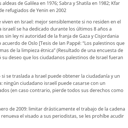
as aldeas de Galilea en 1976; Sabra y Shatila en 1982; Kfar
de refugiados de Yenin en 2002
 viven en Israel: mejor sensiblemente si no residen en el
a israelí se ha dedicado durante los últimos 8 años a
s sin ley ni autoridad de la franja de Gaza y Cisjordania
 acuerdo de Oslo [Tesis de Ian Pappé: “Los palestinos que
timas de la limpieza étnica” (Resultado de una encuesta de
só su deseo que los ciudadanos palestinos de Israel fueran
 si se traslada a Israel puede obtener la ciudadanía y un
a: ningún ciudadano israelí puede casarse con un
upados (en caso contrario, pierde todos sus derechos como
enero de 2009: limitar drásticamente el trabajo de la cadena
se renueva el visado a sus periodistas, se les prohíbe acudir