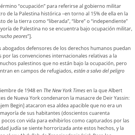
 término “ocupación” para referirse al gobierno militar
 de la Palestina histórica –en torno al 15% de ella en la
to de la tierra como “liberada”, “libre” o “independiente”
ayoría de Palestina no se encuentra bajo ocupación militar,
 mucho peores
”].
 los abogados defensores de los derechos humanos puedan
s por las convenciones internacionales relativas a la
 muchos palestinos que no están bajo la ocupación, pero
uentran en campos de refugiados,
están a salvo del peligro
iciembre de 1948 en
The New York Times
en la que Albert
ntes de Nueva York condenaron la masacre de Deir Yassin:
nájem Begin] atacaron esa aldea apacible que no era un
la mayoría de sus habitantes (doscientos cuarenta
 pocos con vida para exhibirlos como capturados por las
dad judía se siente horrorizada ante estos hechos, y la