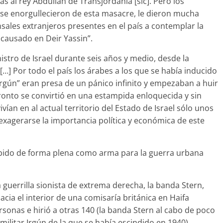
s al rey Abdullah de Transjordania [sic]. Pero los
, se enorgullecieron de esta masacre, le dieron mucha
nsales extranjeros presentes en el país a contemplar la
 causado en Deir Yassin”.
stro de Israel durante seis años y medio, desde la
…] Por todo el país los árabes a los que se había inducido
 Irgún” eran presa de un pánico infinito y empezaban a huir
ronto se convirtió en una estampida enloquecida y sin
ivían en al actual territorio del Estado de Israel sólo unos
exagerarse la importancia política y económica de este
ebido de forma plena como arma para la guerra urbana
 guerrilla sionista de extrema derecha, la banda Stern,
ia el interior de una comisaría británica en Haifa
rsonas e hirió a otras 140 (la banda Stern al cabo de poco
ilitar Irgún de la que se había escindido en 1940).