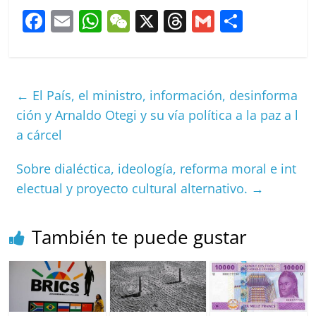
F
E
W
W
X
T
G
C
a
m
h
e
h
m
o
c
ai
at
C
re
ai
m
e
l
s
h
a
l
p
←
El País, el ministro, información, desinforma
b
A
at
d
ar
ción y Arnaldo Otegi y su vía política a la paz a l
o
p
s
tir
a cárcel
o
p
Sobre dialéctica, ideología, reforma moral e int
k
electual y proyecto cultural alternativo.
→
También te puede gustar