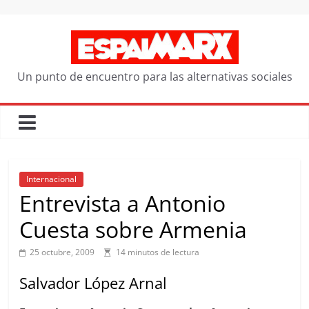
Saltar
al
contenido
Un punto de encuentro para las alternativas sociales
Internacional
Entrevista a Antonio
Cuesta sobre Armenia
25 octubre, 2009
14 minutos de lectura
Salvador López Arnal