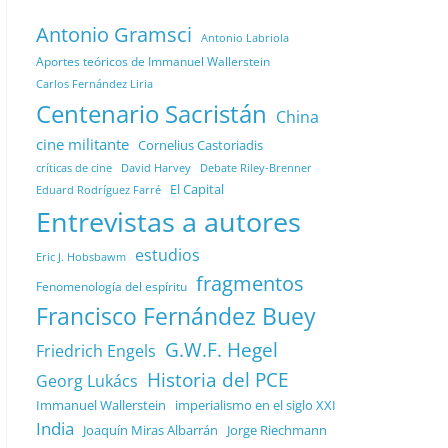
Antonio Gramsci
Antonio Labriola
Aportes teóricos de Immanuel Wallerstein
Carlos Fernández Liria
Centenario Sacristán
China
cine militante
Cornelius Castoriadis
Debate Riley-Brenner
críticas de cine
David Harvey
El Capital
Eduard Rodríguez Farré
Entrevistas a autores
estudios
Eric J. Hobsbawm
fragmentos
Fenomenología del espíritu
Francisco Fernández Buey
G.W.F. Hegel
Friedrich Engels
Historia del PCE
Georg Lukács
Immanuel Wallerstein
imperialismo en el siglo XXI
India
Joaquín Miras Albarrán
Jorge Riechmann