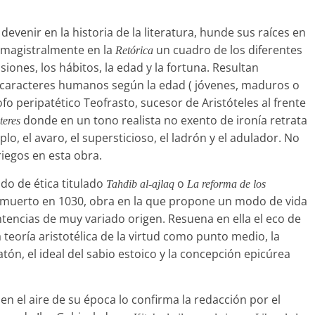
devenir en la historia de la literatura, hunde sus raíces en
za magistralmente en la
un cuadro de los diferentes
Retórica
ones, los hábitos, la edad y la fortuna. Resultan
s caracteres humanos según la edad ( jóvenes, maduros o
ósofo peripatético Teofrasto, sucesor de Aristóteles al frente
donde en un tono realista no exento de ironía retrata
teres
o, el avaro, el supersticioso, el ladrón y el adulador. No
iegos en esta obra.
ado de ética titulado
o
Tahdib
al-ajlaq
La
reforma
de
los
h, muerto en 1030, obra en la que propone un modo de vida
tencias de muy variado origen. Resuena en ella el eco de
a teoría aristotélica de la virtud como punto medio, la
atón, el ideal del sabio estoico y la concepción epicúrea
en el aire de su época lo confirma la redacción por el