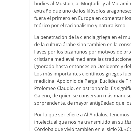
hudíes al-Mustain, al-Muqtadir y al-Mutamin.
extraño que uno de los filósofos aragonese
fuera el primero en Europa en comentar los 
teórico por el racionalismo y naturalismo.
La penetración de la ciencia griega en el mu
de la cultura árabe sino también en la conse
llaves por los bizantinos por motivos de ort
cristiana medieval mediante las traducciones 
ignorado hasta entonces en Occidente y de
Los más importantes científicos griegos fue
medicina; Apolonio de Perga, Euclides de T
Ptolomeo Claudio, en astronomía. Es signif
Galeno, de quien se conservan más manuscr
sorprendente, de mayor antigüedad que los
Por lo que se refiere a Al-Andalus, tenemos 
intelectual que nos ha transmitido en su
His
Córdoba que vivió también en el siglo XI. «Co