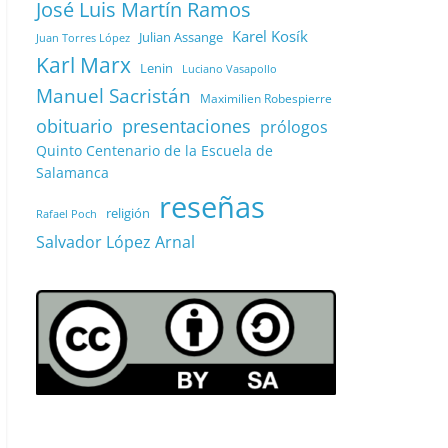
José Luis Martín Ramos
Karel Kosík
Julian Assange
Juan Torres López
Karl Marx
Lenin
Luciano Vasapollo
Manuel Sacristán
Maximilien Robespierre
obituario
presentaciones
prólogos
Quinto Centenario de la Escuela de
Salamanca
reseñas
religión
Rafael Poch
Salvador López Arnal