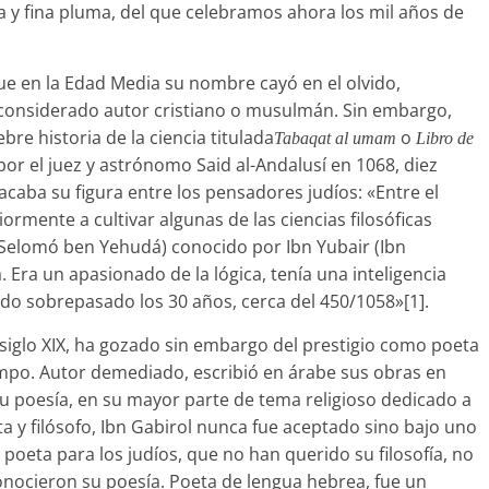
 y fina pluma, del que celebramos ahora los mil años de
que en la Edad Media su nombre cayó en el olvido,
 considerado autor cristiano o musulmán. Sin embargo,
bre historia de la ciencia titulada
o
Ta
baqat al umam
Libro de
por el juez y astrónomo Said al-Andalusí en 1068, diez
caba su figura entre los pensadores judíos: «Entre el
ormente a cultivar algunas de las ciencias filosóficas
Selomó ben Yehudá) conocido por Ibn Yubair (Ibn
. Era un apasionado de la lógica, tenía una inteligencia
ndo sobrepasado los 30 años, cerca del 450/1058»[1].
siglo XIX, ha gozado sin embargo del prestigio como poeta
iempo. Autor demediado, escribió en árabe sus obras en
su poesía, en su mayor parte de tema religioso dedicado a
ta y filósofo, Ibn Gabirol nunca fue aceptado sino bajo uno
poeta para los judíos, que no han querido su filosofía, no
conocieron su poesía. Poeta de lengua hebrea, fue un