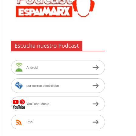
Escucha nuestro Podcast
Android
por correo electrónico
YouTube Music
RSS