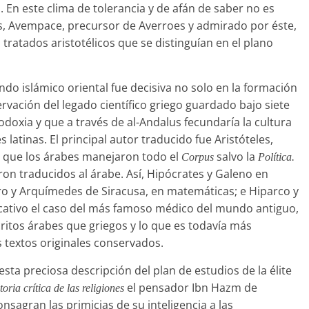
 En este clima de tolerancia y de afán de saber no es
s, Avempace, precursor de Averroes y admirado por éste,
tratados aristotélicos que se distinguían en el plano
ndo islámico oriental fue decisiva no solo en la formación
rvación del legado científico griego guardado bajo siete
odoxia y que a través de al-Andalus fecundaría la cultura
latinas. El principal autor traducido fue Aristóteles,
l que los árabes manejaron todo el
salvo la
Corpus
Política.
ron traducidos al árabe. Así, Hipócrates y Galeno en
iro y Arquímedes de Siracusa, en matemáticas; e Hiparco y
icativo el caso del más famoso médico del mundo antiguo,
itos árabes que griegos y lo que es todavía más
 textos originales conservados.
esta preciosa descripción del plan de estudios de la élite
el pensador Ibn Hazm de
toria crítica de las religiones
nsagran las primicias de su inteligencia a las