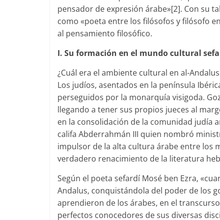
pensador de expresión árabe»[2]. Con su tal
como «poeta entre los filósofos y filósofo 
al pensamiento filosófico.
I. Su formación en el mundo cultural sefar
¿Cuál era el ambiente cultural en al-Andalus
Los judíos, asentados en la península Ibéri
perseguidos por la monarquía visigoda. Goz
llegando a tener sus propios jueces al marge
en la consolidación de la comunidad judía an
califa Abderrahmán III quien nombró minist
impulsor de la alta cultura árabe entre lo
verdadero renacimiento de la literatura he
Según el poeta sefardí Mosé ben Ezra, «cua
Andalus, conquistándola del poder de los go
aprendieron de los árabes, en el transcurso 
perfectos conocedores de sus diversas discip