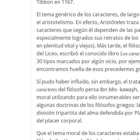
Tibbon en 1167.
El tema genérico de los caracteres, de largo 
el aristotelismo. En efecto, Aristóteles tra
caracteres que según él dependen de las pasi
especialmente logrados sus retratos de lo
en plenitud vital y viejos). Más tarde, el fil
del Liceo, escribió el conocido libro
Los carac
30 tipos marcados por algún vicio, por ejempl
encontramos huella de esos precedentes gr
Sí pudo haber influido, sin embargo, el trat
del filósofo persa Ibn Mis- kaway
caracteres
moral utilizando para ello innumerables sen
algunas doctrinas de los filósofos griegos: l
división tripartita del alma defendida por Pl
del placer corporal.
Que el tema moral de los caracteres estaba 