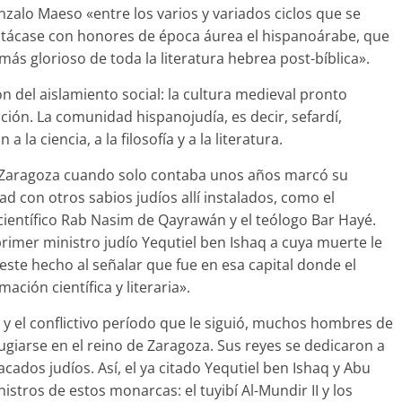
nzalo Maeso «entre los varios y variados ciclos que se
destácase con honores de época áurea el hispanoárabe, que
ás glorioso de toda la literatura hebrea post-bíblica».
n del aislamiento social: la cultura medieval pronto
ción. La comunidad hispanojudía, es decir, sefardí,
 la ciencia, a la filosofía y a la literatura.
 a Zaragoza cuando solo contaba unos años marcó su
d con otros sabios judíos allí instalados, como el
ientífico Rab Nasim de Qayrawán y el teólogo Bar Hayé.
rimer ministro judío Yequtiel ben Ishaq a cuya muerte le
 este hecho al señalar que fue en esa capital donde el
ción científica y literaria».
a y el conflictivo período que le siguió, muchos hombres de
fugiarse en el reino de Zaragoza. Sus reyes se dedicaron a
acados judíos. Así, el ya citado Yequtiel ben Ishaq y Abu
stros de estos monarcas: el tuyibí Al-Mundir II y los