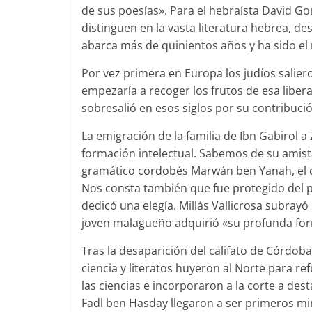
de sus poesías». Para el hebraísta David Go
distinguen en la vasta literatura hebrea, 
abarca más de quinientos años y ha sido el m
Por vez primera en Europa los judíos saliero
empezaría a recoger los frutos de esa libera
sobresalió en esos siglos por su contribución a
La emigración de la familia de Ibn Gabirol
formación intelectual. Sabemos de su amista
gramático cordobés Marwán ben Yanah, el c
Nos consta también que fue protegido del p
dedicó una elegía. Millás Vallicrosa subrayó
joven malagueño adquirió «su profunda forma
Tras la desaparición del califato de Córdob
ciencia y literatos huyeron al Norte para re
las ciencias e incorporaron a la corte a dest
Fadl ben Hasday llegaron a ser primeros mini