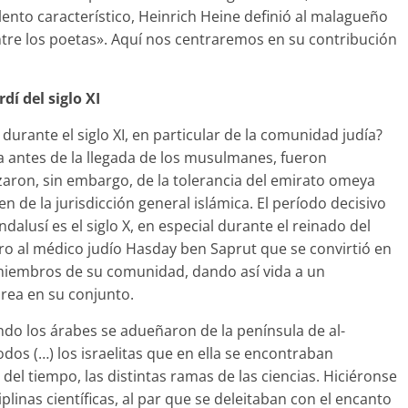
ento característico, Heinrich Heine definió al malagueño
entre los poetas». Aquí nos centraremos en su contribución
dí del siglo XI
 durante el siglo XI, en particular de la comunidad judía?
ca antes de la llegada de los musulmanes, fueron
aron, sin embargo, de la tolerancia del emirato omeya
n de la jurisdicción general islámica. El período decisivo
dalusí es el siglo X, en especial durante el reinado del
ro al médico judío Hasday ben Saprut que se convirtió en
s miembros de su comunidad, dando así vida a un
brea en su conjunto.
ndo los árabes se adueñaron de la península de al-
dos (…) los israelitas que en ella se encontraban
del tiempo, las distintas ramas de las ciencias. Hiciéronse
linas científicas, al par que se deleitaban con el encanto