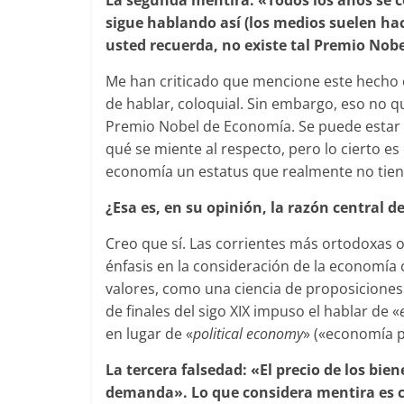
La segunda mentira: «Todos los años se 
sigue hablando así (los medios suelen ha
usted recuerda, no existe tal Premio Nobe
Me han criticado que mencione este hecho 
de hablar, coloquial. Sin embargo, eso no q
Premio Nobel de Economía. Se puede estar 
qué se miente al respecto, pero lo cierto es 
economía un estatus que realmente no tien
¿Esa es, en su opinión, la razón central d
Creo que sí. Las corrientes más ortodoxas 
énfasis en la consideración de la economía 
valores, como una ciencia de proposiciones
de finales del sigo XIX impuso el hablar de «
en lugar de «
political economy
» («economía po
La tercera falsedad: «El precio de los bien
demanda». Lo que considera mentira es 