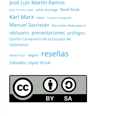
José Luis Martín Ramos
Karel Kosík
Julian Assange
Juan Torres López
Karl Marx
Lenin
Luciano Vasapollo
Manuel Sacristán
Maximilien Robespierre
obituario
presentaciones
prólogos
Quinto Centenario de la Escuela de
Salamanca
reseñas
religión
Rafael Poch
Salvador López Arnal