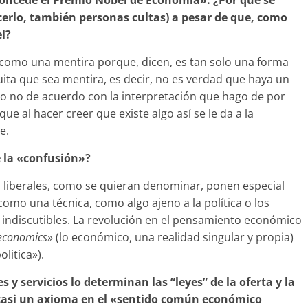
concede el Premio Nobel de Economía». ¿Por qué se
cerlo, también personas cultas) a pesar de que, como
l?
como una mentira porque, dicen, es tan solo una forma
uita que sea mentira, es decir, no es verdad que haya un
o no de acuerdo con la interpretación que hago de por
que al hacer creer que existe algo así se le da a la
e.
e la «confusión»?
o liberales, como se quieran denominar, ponen especial
como una técnica, como algo ajeno a la política o los
 indiscutibles. La revolución en el pensamiento económico
economics
» (lo económico, una realidad singular y propia)
litica»).
es y servicios lo determinan las “leyes” de la oferta y la
casi un axioma en el «sentido común económico