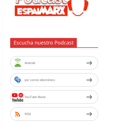
Escucha nuestro Podcast
Android
por correo electrónico
YouTube Music
RSS