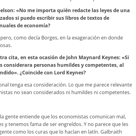
muelson: «No me importa quién redacte las leyes de una
ados si puedo escribir sus libros de textos de
anuales de economía?
pero, como decía Borges, en la exageración en donde
cosas.
tra cita, en esta ocasión de John Maynard Keynes: «Si
es considerara personas humildes y competentes, al
léndido». ¿Coincide con Lord Keynes?
onal tenga esa consideración. Lo que me parece relevante
mistas no sean considerados ni humildes ni competentes.
la gente entiende que los economistas comunican mal,
es y tenemos fama de ser engreídos. Y no parece que les
 gente como los curas que lo hacían en latín. Galbraith