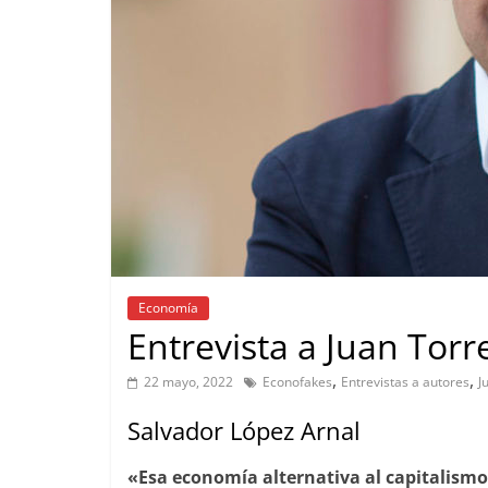
Economía
Entrevista a Juan Tor
,
,
22 mayo, 2022
Econofakes
Entrevistas a autores
J
Salvador López Arnal
«Esa economía alternativa al capitalism