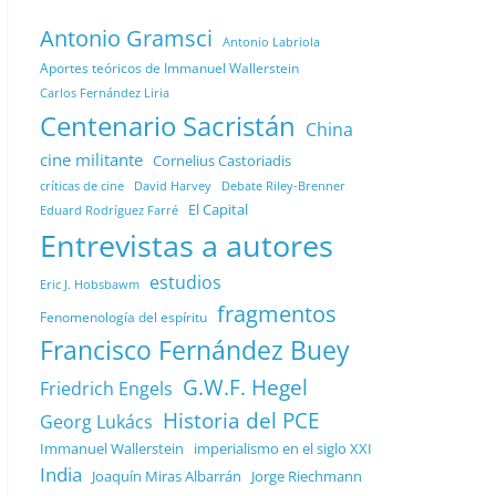
Antonio Gramsci
Antonio Labriola
Aportes teóricos de Immanuel Wallerstein
Carlos Fernández Liria
Centenario Sacristán
China
cine militante
Cornelius Castoriadis
Debate Riley-Brenner
críticas de cine
David Harvey
El Capital
Eduard Rodríguez Farré
Entrevistas a autores
estudios
Eric J. Hobsbawm
fragmentos
Fenomenología del espíritu
Francisco Fernández Buey
G.W.F. Hegel
Friedrich Engels
Historia del PCE
Georg Lukács
Immanuel Wallerstein
imperialismo en el siglo XXI
India
Joaquín Miras Albarrán
Jorge Riechmann