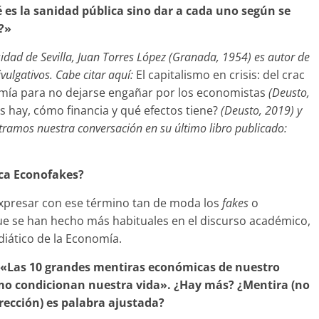
 es la sanidad pública sino dar a cada uno según se
?»
idad de Sevilla, Juan Torres López (Granada, 1954) es autor de
ivulgativos. Cabe citar aquí:
El capitalismo en crisis: del crac
ía para no dejarse engañar por los economistas
(Deusto,
os hay, cómo financia y qué efectos tiene?
(Deusto, 2019) y
tramos nuestra conversación en su último libro publicado:
ica Econofakes?
xpresar con ese término tan de moda los
fakes
o
ue se han hecho más habituales en el discurso académico,
diático de la Economía.
: «Las 10 grandes mentiras económicas de nuestro
mo condicionan nuestra vida». ¿Hay más? ¿Mentira (no
rrección) es palabra ajustada?