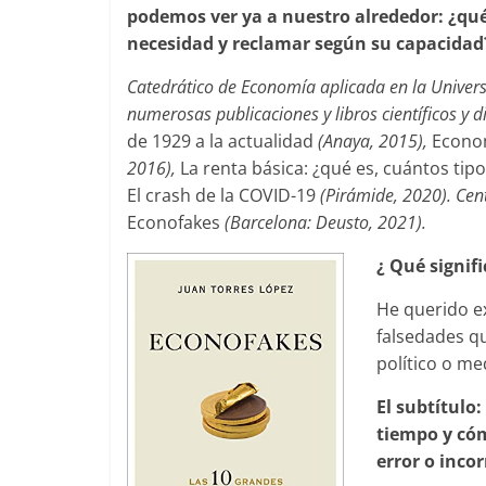
podemos ver ya a nuestro alrededor: ¿qué
necesidad y reclamar según su capacidad
Catedrático de Economía aplicada en la Univers
numerosas publicaciones y libros científicos y d
de 1929 a la actualidad
(Anaya, 2015),
Econom
2016),
La renta básica: ¿qué es, cuántos tip
El crash de la COVID-19
(Pirámide, 2020). Cen
Econofakes
(Barcelona: Deusto, 2021).
¿ Qué signif
He querido e
falsedades q
político o me
El subtítulo
tiempo y có
error o inco