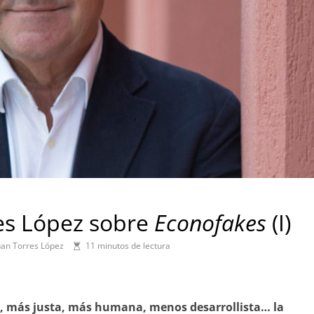
res López sobre
Econofakes
(I)
uan Torres López
11 minutos de lectura
o, más justa, más humana, menos desarrollista… la