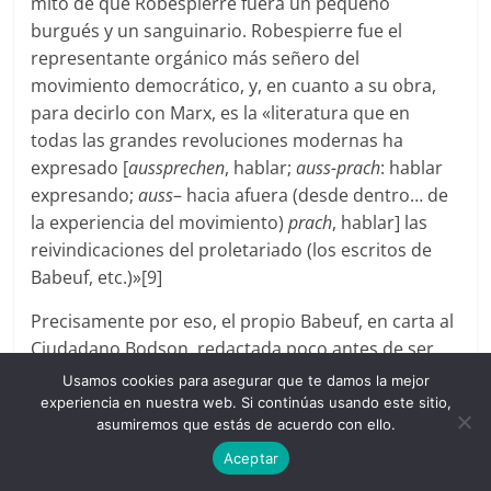
mito de que Robespierre fuera un pequeño
burgués y un sanguinario. Robespierre fue el
representante orgánico más señero del
movimiento democrático, y, en cuanto a su obra,
para decirlo con Marx, es la «literatura que en
todas las grandes revoluciones modernas ha
expresado [
aussprechen
, hablar;
auss-prach
: hablar
expresando;
auss
– hacia afuera (desde dentro… de
la experiencia del movimiento)
prach
, hablar] las
reivindicaciones del proletariado (los escritos de
Babeuf, etc.)»[9]
Precisamente por eso, el propio Babeuf, en carta al
Ciudadano Bodson, redactada poco antes de ser
ejecutado, refiriéndose al gran tribuno
Usamos cookies para asegurar que te damos la mejor
revolucionario, escribía que Robespierre es la
experiencia en nuestra web. Si continúas usando este sitio,
asumiremos que estás de acuerdo con ello.
democracia.
Aceptar
A continuación, Rosenberg expone el otro proceso