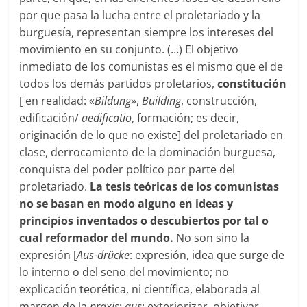
por que pasa la lucha entre el proletariado y la
burguesía, representan siempre los intereses del
movimiento en su conjunto. (…) El objetivo
inmediato de los comunistas es el mismo que el de
todos los demás partidos proletarios,
constitución
[ en realidad: «
Bildung
»,
Building
, construcción,
edificación/
aedificatio
, formación; es decir,
originación de lo que no existe] del proletariado en
clase, derrocamiento de la dominación burguesa,
conquista del poder político por parte del
proletariado.
La tesis teóricas de los comunistas
no se basan en modo alguno en ideas y
principios inventados o descubiertos por tal o
cual reformador del mundo.
No son sino la
expresión [
Aus-drücke
: expresión, idea que surge de
lo interno o del seno del movimiento; no
explicación teorética, ni científica, elaborada al
margen de la
praxis
;
aus
: exteriorizar, objetivar,