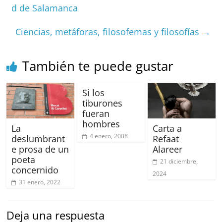
o
p
s
tir
d de Salamanca
o
p
k
Ciencias, metáforas, filosofemas y filosofías
→
También te puede gustar
Si los
tiburones
fueran
hombres
La
Carta a
4 enero, 2008
deslumbrant
Refaat
e prosa de un
Alareer
poeta
21 diciembre,
concernido
2024
31 enero, 2022
Deja una respuesta