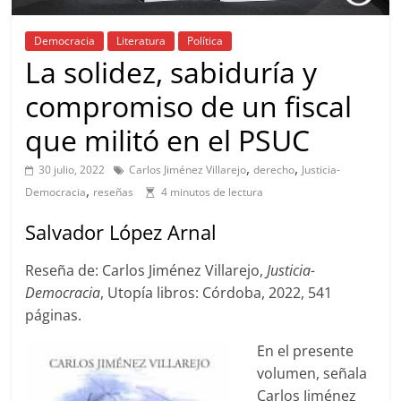
Democracia
Literatura
Política
La solidez, sabiduría y
compromiso de un fiscal
que militó en el PSUC
,
,
30 julio, 2022
Carlos Jiménez Villarejo
derecho
Justicia-
,
Democracia
reseñas
4 minutos de lectura
Salvador López Arnal
Reseña de: Carlos Jiménez Villarejo,
Justicia-
Democracia
, Utopía libros: Córdoba, 2022, 541
páginas.
En el presente
volumen, señala
Carlos Jiménez