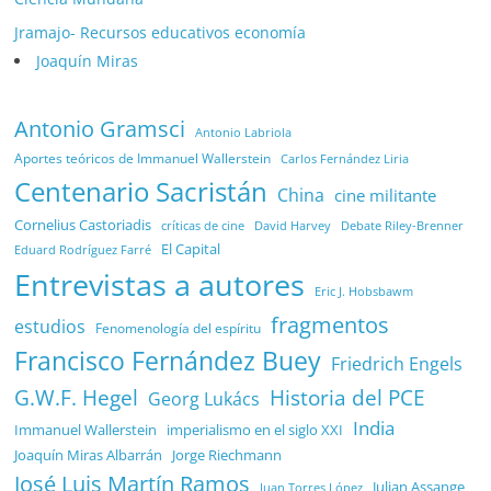
Jramajo- Recursos educativos economía
Joaquín Miras
Antonio Gramsci
Antonio Labriola
Aportes teóricos de Immanuel Wallerstein
Carlos Fernández Liria
Centenario Sacristán
China
cine militante
Cornelius Castoriadis
Debate Riley-Brenner
críticas de cine
David Harvey
El Capital
Eduard Rodríguez Farré
Entrevistas a autores
Eric J. Hobsbawm
fragmentos
estudios
Fenomenología del espíritu
Francisco Fernández Buey
Friedrich Engels
G.W.F. Hegel
Historia del PCE
Georg Lukács
India
Immanuel Wallerstein
imperialismo en el siglo XXI
Joaquín Miras Albarrán
Jorge Riechmann
José Luis Martín Ramos
Julian Assange
Juan Torres López