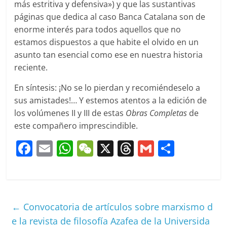
más estritiva y defensiva») y que las sustantivas
páginas que dedica al caso Banca Catalana son de
enorme interés para todos aquellos que no
estamos dispuestos a que habite el olvido en un
asunto tan esencial como ese en nuestra historia
reciente.
En síntesis: ¡No se lo pierdan y recomiéndeselo a
sus amistades!… Y estemos atentos a la edición de
los volúmenes II y III de estas
Obras Completas
de
este compañero imprescindible.
F
E
W
W
X
T
G
C
a
m
h
e
h
m
o
c
ai
at
C
re
ai
m
e
l
s
h
a
l
p
←
Convocatoria de artículos sobre marxismo d
b
A
at
d
ar
e la revista de filosofía Azafea de la Universida