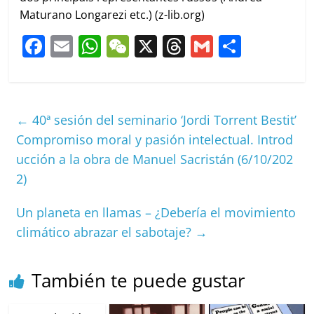
Maturano Longarezi etc.) (z-lib.org)
F
E
W
W
X
T
G
C
a
m
h
e
h
m
o
c
ai
at
C
re
ai
m
e
l
s
h
a
l
p
←
40ª sesión del seminario ‘Jordi Torrent Bestit’
b
A
at
d
ar
Compromiso moral y pasión intelectual. Introd
o
p
s
tir
ucción a la obra de Manuel Sacristán (6/10/202
o
p
2)
k
Un planeta en llamas – ¿Debería el movimiento
climático abrazar el sabotaje?
→
También te puede gustar