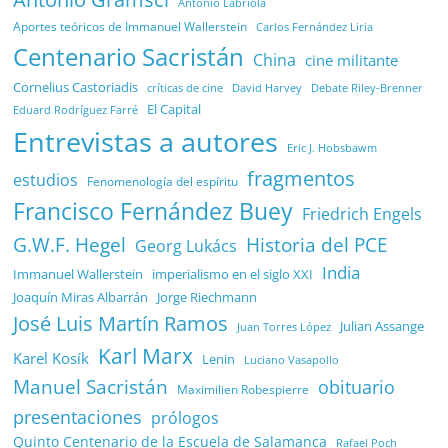
Antonio Labriola
Aportes teóricos de Immanuel Wallerstein
Carlos Fernández Liria
Centenario Sacristán
China
cine militante
Cornelius Castoriadis
Debate Riley-Brenner
críticas de cine
David Harvey
El Capital
Eduard Rodríguez Farré
Entrevistas a autores
Eric J. Hobsbawm
fragmentos
estudios
Fenomenología del espíritu
Francisco Fernández Buey
Friedrich Engels
G.W.F. Hegel
Historia del PCE
Georg Lukács
India
Immanuel Wallerstein
imperialismo en el siglo XXI
Joaquín Miras Albarrán
Jorge Riechmann
José Luis Martín Ramos
Julian Assange
Juan Torres López
Karl Marx
Karel Kosík
Lenin
Luciano Vasapollo
Manuel Sacristán
obituario
Maximilien Robespierre
presentaciones
prólogos
Quinto Centenario de la Escuela de Salamanca
Rafael Poch