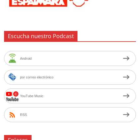
Escucha nuestro Podcast
Android
por correo electrónico
YouTube Music
RSS
Enlaces