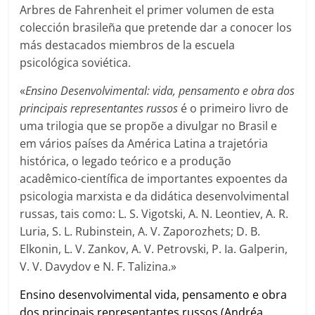
Arbres de Fahrenheit el primer volumen de esta
colección brasileña que pretende dar a conocer los
más destacados miembros de la escuela
psicológica soviética.
«
Ensino
Desenvolvimental:
vida,
pensamento
e
obra
dos
principais representantes russos
é o primeiro livro de
uma trilogia
que se propõe a divulgar no Brasil e
em vários países da América
Latina a trajetória
histórica, o legado teórico e a produção
acadêmico-
cientí
fi
ca de importantes expoentes da
psicologia marxista e da didática
desenvolvimental
russas, tais como: L. S. Vigotski, A. N. Leontiev, A. R.
Luria, S. L. Rubinstein, A. V. Zaporozhets; D. B.
Elkonin, L. V. Zankov,
A. V. Petrovski, P. Ia. Galperin,
V. V. Davydov e N. F. Talizina.»
Ensino desenvolvimental vida, pensamento e obra
dos principais representantes russos (Andréa