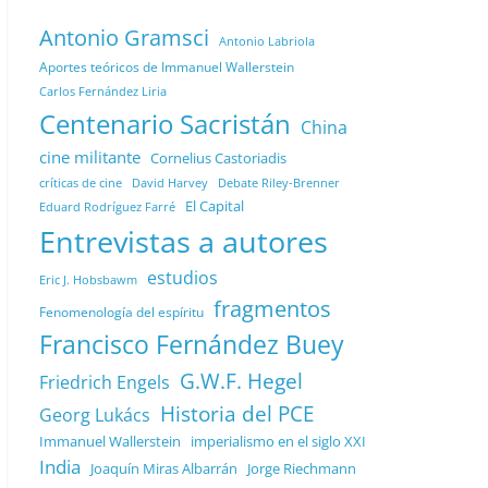
Antonio Gramsci
Antonio Labriola
Aportes teóricos de Immanuel Wallerstein
Carlos Fernández Liria
Centenario Sacristán
China
cine militante
Cornelius Castoriadis
Debate Riley-Brenner
críticas de cine
David Harvey
El Capital
Eduard Rodríguez Farré
Entrevistas a autores
estudios
Eric J. Hobsbawm
fragmentos
Fenomenología del espíritu
Francisco Fernández Buey
G.W.F. Hegel
Friedrich Engels
Historia del PCE
Georg Lukács
Immanuel Wallerstein
imperialismo en el siglo XXI
India
Joaquín Miras Albarrán
Jorge Riechmann