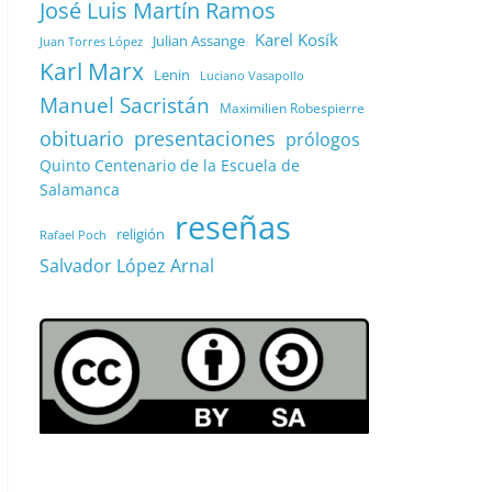
José Luis Martín Ramos
Karel Kosík
Julian Assange
Juan Torres López
Karl Marx
Lenin
Luciano Vasapollo
Manuel Sacristán
Maximilien Robespierre
obituario
presentaciones
prólogos
Quinto Centenario de la Escuela de
Salamanca
reseñas
religión
Rafael Poch
Salvador López Arnal