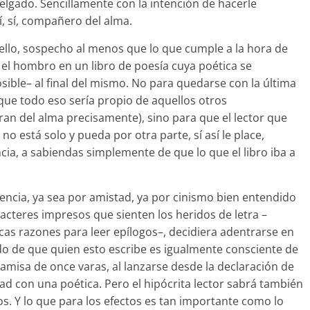
elgado. Sencillamente con la intención de hacerle
, sí, compañero del alma.
llo, sospecho al menos que lo que cumple a la hora de
 el hombro en un libro de poesía cuya poética se
ible– al final del mismo. No para quedarse con la última
(que todo eso sería propio de aquellos otros
an del alma precisamente), sino para que el lector que
o está solo y pueda por otra parte, sí así le place,
ncia, a sabiendas simplemente de que lo que el libro iba a
tencia, ya sea por amistad, ya por cinismo bien entendido
aracteres impresos que sienten los heridos de letra –
icas razones para leer epílogos–, decidiera adentrarse en
do de que quien esto escribe es igualmente consciente de
camisa de once varas, al lanzarse desde la declaración de
d con una poética. Pero el hipócrita lector sabrá también
os. Y lo que para los efectos es tan importante como lo