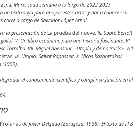
e Espai Marx, cada semana a lo largo de 2022-2023
un texto suyo para apoyar estos actos y dar a conocer su
os corre a cargo de Salvador López Arnal.
Para la presentación de
La prueba del nueve
. III. Sobre Bertolt
gullol. V. Un libro ecuánime para una historia fascinante. VI.
sc Torralba. VII. Miguel Abensour, «Utopía y democracia». VIII.
istas
. IX. Utopía, Salvat Papasseit. X. Nicos Kazantzakis/
o
(1999).
egradar el conocimiento científico y cumplir su función en el
09.
mo
 Profanas
de Javier Delgado (Zaragoza, 1988). El texto de FFB