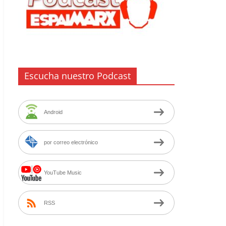
Escucha nuestro Podcast
Android
por correo electrónico
YouTube Music
RSS