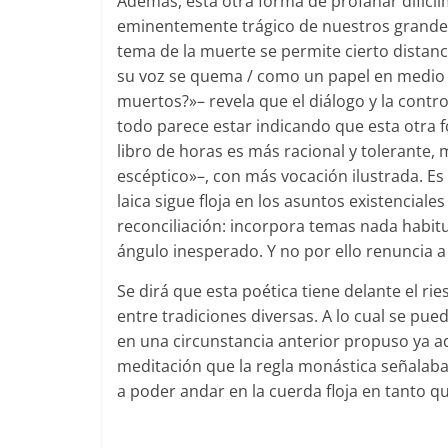
Además, esta otra forma de profanar difíci
eminentemente trágico de nuestros grandes
tema de la muerte se permite cierto distanc
su voz se quema / como un papel en medio de
muertos?»– revela que el diálogo y la contro
todo parece estar indicando que esta otra 
libro de horas es más racional y tolerante
escéptico»–, con más vocación ilustrada. 
laica sigue floja en los asuntos existenciales
reconciliación: incorpora temas nada habitu
ángulo inesperado. Y no por ello renuncia a l
Se dirá que esta poética tiene delante el ri
entre tradiciones diversas. A lo cual se pu
en una circunstancia anterior propuso ya ad
meditación que la regla monástica señalab
a poder andar en la cuerda floja en tanto qu