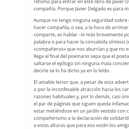
retomo para entrar en este libro de Javier D
compañía. Porque Javier Delgado es para mí
Aunque no tengo ninguna seguridad sobre e
hacer compañía, o sea, a la hora de arrimar
comparte, es hablar –lo más brevemente pos
palabra o para hacer la consabida síntesis 
«compañeros» que nos aburrían y que no er
llega al final del poemario sepa que el poeta n
saltarse el epílogo sin ninguna mala concie
decirle se lo ha dicho ya en lo leído.
El amable lector que, a pesar de esta adver
o por la inconfesable atracción hacia los c
razones habituales y, por lo demás, casi ún
el par de páginas que siguen queda infama
estar metiéndose en un jardín vestido con 
compañerismo a la declaración de solidarida
a estas alturas que para eso están los amig