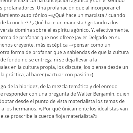
lmente enlaza con la concepción agónica y con el sentido
 profanadores. Una profanación que al incorporar el
iamiento autoirónico –«¿Qué hace un marxista / cuando
 la noche? / ¿Qué hace un marxista / gritando a los
versia domina sobre el espíritu agónico. Y. efectivamente,
forma de profanar que nos ofrece Javier Delgado en su
, menos creyente, más escéptica –«pensar como un
Es otra forma de profanar que a sabiendas de que la cultura
 de fondo no se entrega ni se deja llevar a la
ales en la cultura propia, los discute, los piensa desde un
a práctica, al hacer («actuar con pasión»).
esgo de la hibridez, de la mezcla temática y del enredo
ede responder con una pregunta de Walter Benjamín, quien
optar desde el punto de vista materialista los temas de
a a los hermanos: «¿Por qué únicamente los idealistas van
e se proscribe la cuerda floja materialista?».