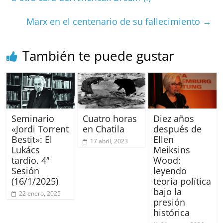
o
p
s
tir
Marx en el centenario de su fallecimiento
→
o
p
k
También te puede gustar
Seminario
Cuatro horas
Diez años
«Jordi Torrent
en Chatila
después de
Bestit»: El
Ellen
17 abril, 2023
Lukács
Meiksins
tardío. 4ª
Wood:
Sesión
leyendo
(16/1/2025)
teoría política
bajo la
22 enero, 2025
presión
histórica