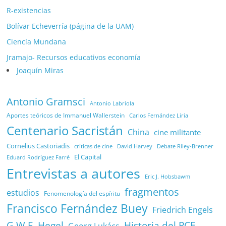
R-existencias
Bolívar Echeverría (página de la UAM)
Ciencía Mundana
Jramajo- Recursos educativos economía
Joaquín Miras
Antonio Gramsci
Antonio Labriola
Aportes teóricos de Immanuel Wallerstein
Carlos Fernández Liria
Centenario Sacristán
China
cine militante
Cornelius Castoriadis
Debate Riley-Brenner
críticas de cine
David Harvey
El Capital
Eduard Rodríguez Farré
Entrevistas a autores
Eric J. Hobsbawm
fragmentos
estudios
Fenomenología del espíritu
Francisco Fernández Buey
Friedrich Engels
G.W.F. Hegel
Historia del PCE