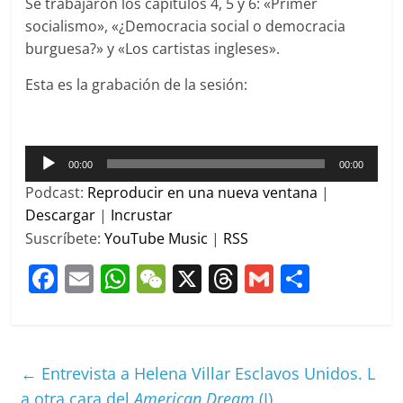
Se trabajaron los capítulos 4, 5 y 6: «Primer
socialismo», «¿Democracia social o democracia
burguesa?» y «Los cartistas ingleses».
Esta es la grabación de la sesión:
Reproductor
00:00
00:00
de
Podcast:
Reproducir en una nueva ventana
|
audio
Descargar
|
Incrustar
Suscríbete:
YouTube Music
|
RSS
F
E
W
W
X
T
G
C
a
m
h
e
h
m
o
c
ai
at
C
re
ai
m
e
l
s
h
a
l
p
←
Entrevista a Helena Villar Esclavos Unidos. L
b
A
at
d
ar
a otra cara del
American Dream
(I)