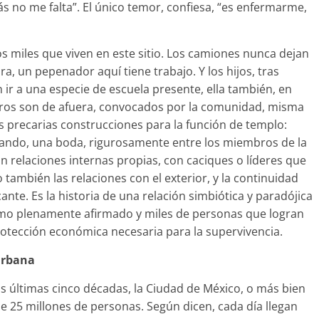
ás no me falta”. El único temor, confiesa, “es enfermarme,
ros miles que viven en este sitio. Los camiones nunca dejan
a, un pepenador aquí tiene trabajo. Y los hijos, tras
ir a una especie de escuela presente, ella también, en
tros son de afuera, convocados por la comunidad, misma
as precarias construcciones para la función de templo:
uando, una boda, rigurosamente entre los miembros de la
 relaciones internas propias, con caciques o líderes que
o también las relaciones con el exterior, y la continuidad
cante. Es la historia de una relación simbiótica y paradójica
mo plenamente afirmado y miles de personas que logran
rotección económica necesaria para la supervivencia.
urbana
las últimas cinco décadas, la Ciudad de México, o más bien
e 25 millones de personas. Según dicen, cada día llegan