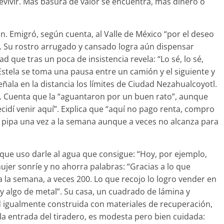
vivir. Más basura de valor se encuentra, más dinero o
n. Emigró, según cuenta, al Valle de México “por el deseo
”. Su rostro arrugado y cansado logra aún dispensar
 que tras un poca de insistencia revela: “Lo sé, lo sé,
stela se toma una pausa entre un camión y el siguiente y
señala en la distancia los límites de Ciudad Nezahualcoyotl.
a”. Cuenta que la “aguantaron por un buen rato”, aunque
ecidí venir aquí”. Explica que “aquí no pago renta, compro
a pipa una vez a la semana aunque a veces no alcanza para
 que uso darle al agua que consigue: “Hoy, por ejemplo,
er sonríe y no ahorra palabras: “Gracias a lo que
a la semana, a veces 200. Lo que recojo lo logro vender en
 y algo de metal”. Su casa, un cuadrado de lámina y
igualmente construida con materiales de recuperación,
a entrada del tiradero, es modesta pero bien cuidada: