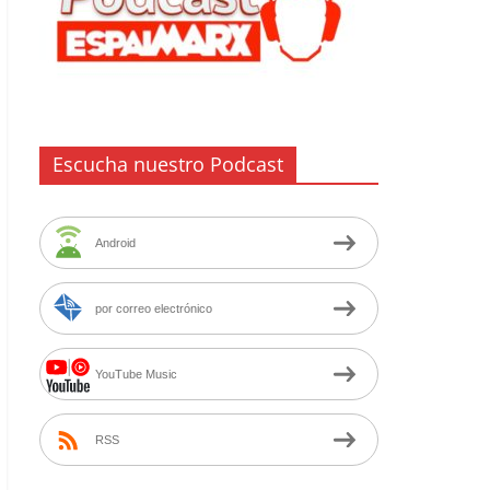
Escucha nuestro Podcast
Android
por correo electrónico
YouTube Music
RSS