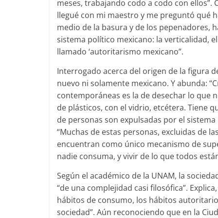
meses, trabajando codo a codo con ellos”. C
llegué con mi maestro y me preguntó qué ha
medio de la basura y de los pepenadores, ha
sistema político mexicano: la verticalidad, e
llamado ‘autoritarismo mexicano”.
Interrogado acerca del origen de la figura 
nuevo ni solamente mexicano. Y abunda: “Cr
contemporáneas es la de desechar lo que no 
de plásticos, con el vidrio, etcétera. Tien
de personas son expulsadas por el sistema p
“Muchas de estas personas, excluidas de las 
encuentran como único mecanismo de superv
nadie consuma, y vivir de lo que todos está
Según el académico de la UNAM, la socieda
“de una complejidad casi filosófica”. Explic
hábitos de consumo, los hábitos autoritario
sociedad”. Aún reconociendo que en la Ciuda