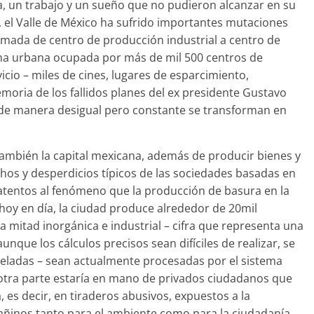
, un trabajo y un sueño que no pudieron alcanzar en su
s, el Valle de México ha sufrido importantes mutaciones
mada de centro de producción industrial a centro de
ha urbana ocupada por más de mil 500 centros de
icio – miles de cines, lugares de esparcimiento,
oria de los fallidos planes del ex presidente Gustavo
 de manera desigual pero constante se transforman en
ambién la capital mexicana, además de producir bienes y
hos y desperdicios típicos de las sociedades basadas en
ás atentos al fenómeno que la producción de basura en la
 hoy en día, la ciudad produce alrededor de 20mil
a mitad inorgánica e industrial – cifra que representa una
unque los cálculos precisos sean difíciles de realizar, se
oneladas – sean actualmente procesadas por el sistema
otra parte estaría en mano de privados ciudadanos que
, es decir, en tiraderos abusivos, expuestos a la
ñinos tanto para el ambiente como para la ciudadanía.