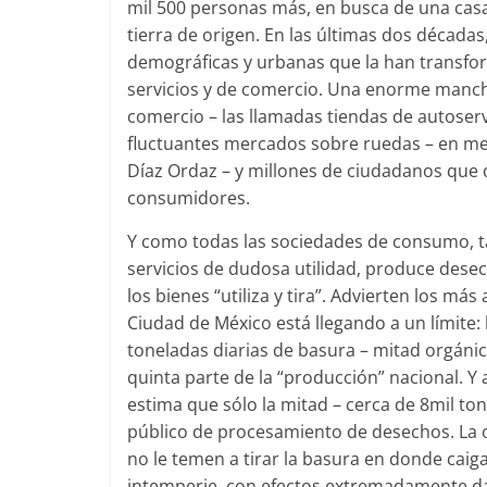
mil 500 personas más, en busca de una casa
tierra de origen. En las últimas dos década
demográficas y urbanas que la han transfor
servicios y de comercio. Una enorme manc
comercio – las llamadas tiendas de autoserv
fluctuantes mercados sobre ruedas – en mem
Díaz Ordaz – y millones de ciudadanos que
consumidores.
Y como todas las sociedades de consumo, t
servicios de dudosa utilidad, produce desec
los bienes “utiliza y tira”. Advierten los m
Ciudad de México está llegando a un límite:
toneladas diarias de basura – mitad orgánic
quinta parte de la “producción” nacional. Y a
estima que sólo la mitad – cerca de 8mil t
público de procesamiento de desechos. La 
no le temen a tirar la basura en donde caiga
intemperie, con efectos extremadamente da