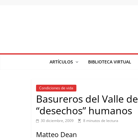
Saltar
al
contenido
ARTÍCULOS
BIBLIOTECA VIRTUAL
Condiciones de vida
Basureros del Valle d
“desechos” humanos
30 diciembre, 2009
8 minutos de lectura
Matteo Dean