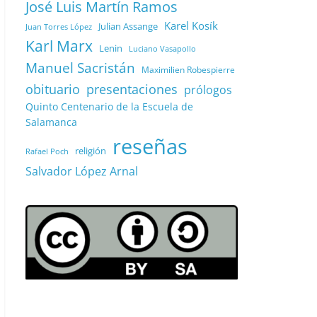
José Luis Martín Ramos
Karel Kosík
Julian Assange
Juan Torres López
Karl Marx
Lenin
Luciano Vasapollo
Manuel Sacristán
Maximilien Robespierre
obituario
presentaciones
prólogos
Quinto Centenario de la Escuela de
Salamanca
reseñas
religión
Rafael Poch
Salvador López Arnal