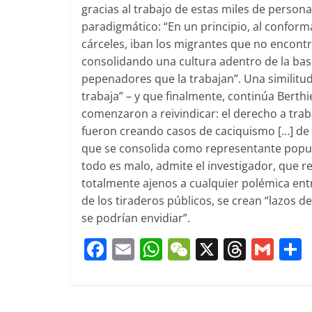
gracias al trabajo de estas miles de persona
paradigmático: “En un principio, al conforma
cárceles, iban los migrantes que no encontra
consolidando una cultura adentro de la basu
pepenadores que la trabajan”. Una similitud 
trabaja” – y que finalmente, continúa Berth
comenzaron a reivindicar: el derecho a trab
fueron creando casos de caciquismo […] de l
que se consolida como representante popula
todo es malo, admite el investigador, que re
totalmente ajenos a cualquier polémica entr
de los tiraderos públicos, se crean “lazos d
se podrían envidiar”.
F
E
W
W
X
T
G
a
m
h
e
h
m
c
ai
at
C
re
ai