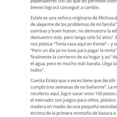
pepenadores son las que les permiten sobre
bienes logrará conseguir a cambio.
Estela es una señora originaria de Michoacá
de alejarme de los problemas de mi familia
sonrisas y buen humor, no demuestra la edad
demuestro más, pero tengo sólo 52 años”. E
nos platica: “Tenía casa aquí en frente” – y 
“Pero un día ya no tuve para pagar la rent
finalmente la corrieron de su hogar y así “d
el agua, pero es mucho más barata. Llega l
todos”.
Cuenta Estela que a veces tiene que decidir
cumplo tres semanas de no bañarme”. La muj
recolecto aquí, logro sacar unos 150 pesos 
el mercado: son juegos para niños, plástico
madera en medio de una pequeña vecindad 
encima de la primera montaña de basura a l