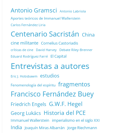
Antonio Gramsci
Antonio Labriola
Aportes teóricos de Immanuel Wallerstein
Carlos Fernández Liria
Centenario Sacristán
China
cine militante
Cornelius Castoriadis
Debate Riley-Brenner
críticas de cine
David Harvey
El Capital
Eduard Rodríguez Farré
Entrevistas a autores
estudios
Eric J. Hobsbawm
fragmentos
Fenomenología del espíritu
Francisco Fernández Buey
G.W.F. Hegel
Friedrich Engels
Historia del PCE
Georg Lukács
Immanuel Wallerstein
imperialismo en el siglo XXI
India
Joaquín Miras Albarrán
Jorge Riechmann