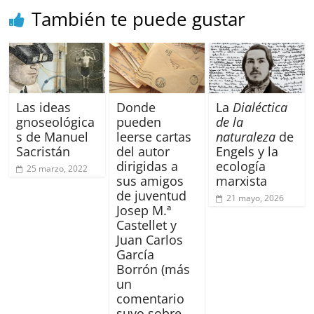
También te puede gustar
Las ideas
Donde
La
Dialéctica
gnoseológica
pueden
de la
s de Manuel
leerse cartas
naturaleza
de
Sacristán
del autor
Engels y la
dirigidas a
ecología
25 marzo, 2022
sus amigos
marxista
de juventud
21 mayo, 2026
Josep M.ª
Castellet y
Juan Carlos
García
Borrón (más
un
comentario
suyo sobre