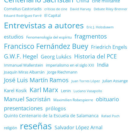
China
cine militante
Cornelius Castoriadis
Debate Riley-Brenner
críticas de cine
David Harvey
El Capital
Eduard Rodríguez Farré
Entrevistas a autores
Eric J. Hobsbawm
fragmentos
estudios
Fenomenología del espíritu
Francisco Fernández Buey
Friedrich Engels
G.W.F. Hegel
Historia del PCE
Georg Lukács
India
Immanuel Wallerstein
imperialismo en el siglo XXI
Joaquín Miras Albarrán
Jorge Riechmann
José Luis Martín Ramos
Julian Assange
Juan Torres López
Karl Marx
Karel Kosík
Lenin
Luciano Vasapollo
Manuel Sacristán
obituario
Maximilien Robespierre
presentaciones
prólogos
Quinto Centenario de la Escuela de Salamanca
Rafael Poch
reseñas
Salvador López Arnal
religión