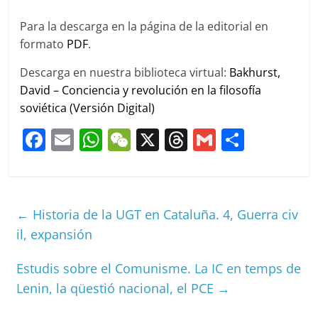
Para la descarga en la página de la editorial en
formato
PDF
.
Descarga en nuestra biblioteca virtual:
Bakhurst,
David – Conciencia y revolución en la filosofía
soviética (Versión Digital)
F
E
W
W
X
T
G
C
a
m
h
e
h
m
o
c
ai
at
C
re
ai
m
e
l
s
h
a
l
p
←
Historia de la UGT en Cataluña. 4, Guerra civ
b
A
at
d
ar
il, expansión
o
p
s
tir
Estudis sobre el Comunisme. La IC en temps de
o
p
Lenin, la qüestió nacional, el PCE
→
k