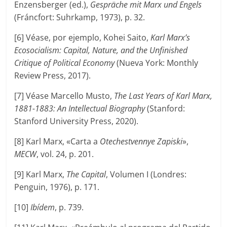
Enzensberger (ed.),
Gespräche mit Marx und Engels
(Fráncfort: Suhrkamp, 1973), p. 32.
[6] Véase, por ejemplo, Kohei Saito,
Karl Marx’s
Ecosocialism: Capital, Nature, and the Unfinished
Critique of Political Economy
(Nueva York: Monthly
Review Press, 2017).
[7] Véase Marcello Musto,
The Last Years of Karl Marx,
1881-1883: An Intellectual Biography
(Stanford:
Stanford University Press, 2020).
[8] Karl Marx, «Carta a
Otechestvennye Zapiski
»,
MECW
, vol. 24, p. 201.
[9] Karl Marx,
The Capital
, Volumen I (Londres:
Penguin, 1976), p. 171.
[10]
Ibídem
, p. 739.