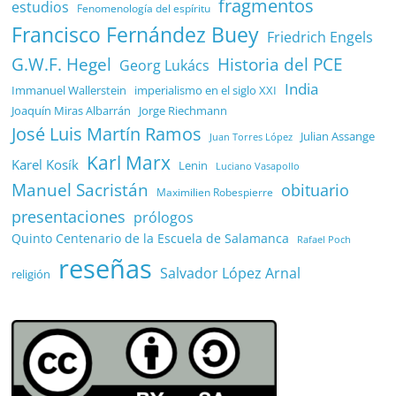
fragmentos
estudios
Fenomenología del espíritu
Francisco Fernández Buey
Friedrich Engels
G.W.F. Hegel
Historia del PCE
Georg Lukács
India
Immanuel Wallerstein
imperialismo en el siglo XXI
Joaquín Miras Albarrán
Jorge Riechmann
José Luis Martín Ramos
Julian Assange
Juan Torres López
Karl Marx
Karel Kosík
Lenin
Luciano Vasapollo
Manuel Sacristán
obituario
Maximilien Robespierre
presentaciones
prólogos
Quinto Centenario de la Escuela de Salamanca
Rafael Poch
reseñas
Salvador López Arnal
religión