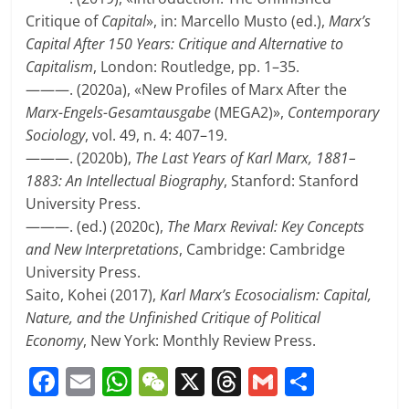
Critique of
Capital
», in: Marcello Musto (ed.),
Marx’s
Capital After 150 Years: Critique and Alternative to
Capitalism
, London: Routledge, pp. 1–35.
———. (2020a), «New Profiles of Marx After the
Marx-Engels-Gesamtausgabe
(MEGA2)»,
Contemporary
Sociology
, vol. 49, n. 4: 407–19.
———. (2020b),
The Last Years of Karl Marx, 1881–
1883: An Intellectual Biography
, Stanford: Stanford
University Press.
———. (ed.) (2020c),
The Marx Revival: Key Concepts
and New Interpretations
, Cambridge: Cambridge
University Press.
Saito, Kohei (2017),
Karl Marx’s Ecosocialism: Capital,
Nature, and the Unfinished Critique of Political
Economy
, New York: Monthly Review Press.
F
E
W
W
X
T
G
C