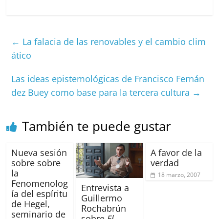
a
m
h
e
h
m
o
c
ai
at
C
re
ai
m
e
l
s
h
a
l
p
←
La falacia de las renovables y el cambio clim
b
A
at
d
ar
ático
o
p
s
tir
o
p
Las ideas epistemológicas de Francisco Fernán
k
dez Buey como base para la tercera cultura
→
También te puede gustar
Nueva sesión
A favor de la
sobre sobre
verdad
la
18 marzo, 2007
Fenomenolog
Entrevista a
ía del espíritu
Guillermo
de Hegel,
Rochabrún
seminario de
sobre
El