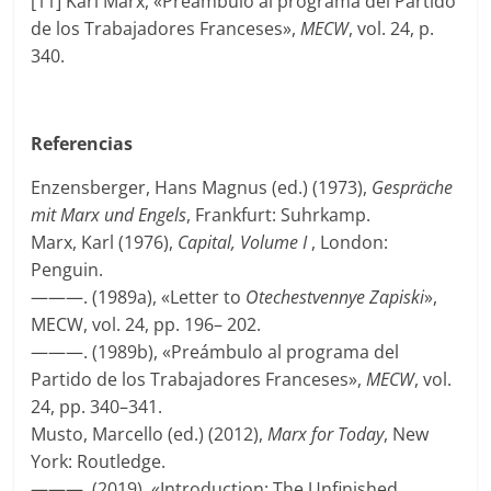
[11] Karl Marx, «Preámbulo al programa del Partido
de los Trabajadores Franceses»,
MECW
, vol. 24, p.
340.
Referencias
Enzensberger, Hans Magnus (ed.) (1973),
Gespräche
mit Marx und Engels
, Frankfurt: Suhrkamp.
Marx, Karl (1976),
Capital, Volume I
, London:
Penguin.
———. (1989a), «Letter to
Otechestvennye Zapiski
»,
MECW, vol. 24, pp. 196– 202.
———. (1989b), «Preámbulo al programa del
Partido de los Trabajadores Franceses»,
MECW
, vol.
24, pp. 340–341.
Musto, Marcello (ed.) (2012),
Marx for Today
, New
York: Routledge.
———. (2019), «Introduction: The Unfinished