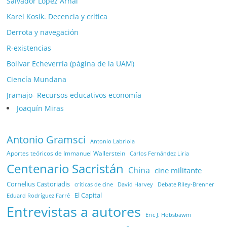
Salvador López Arnal
Karel Kosík. Decencia y crítica
Derrota y navegación
R-existencias
Bolívar Echeverría (página de la UAM)
Ciencía Mundana
Jramajo- Recursos educativos economía
Joaquín Miras
Antonio Gramsci
Antonio Labriola
Aportes teóricos de Immanuel Wallerstein
Carlos Fernández Liria
Centenario Sacristán
China
cine militante
Cornelius Castoriadis
Debate Riley-Brenner
críticas de cine
David Harvey
El Capital
Eduard Rodríguez Farré
Entrevistas a autores
Eric J. Hobsbawm