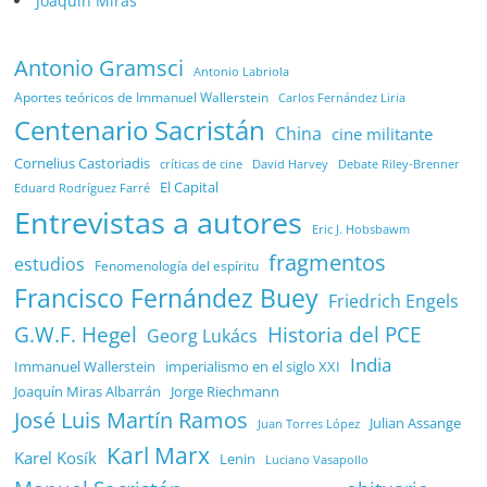
Joaquín Miras
Antonio Gramsci
Antonio Labriola
Aportes teóricos de Immanuel Wallerstein
Carlos Fernández Liria
Centenario Sacristán
China
cine militante
Cornelius Castoriadis
Debate Riley-Brenner
críticas de cine
David Harvey
El Capital
Eduard Rodríguez Farré
Entrevistas a autores
Eric J. Hobsbawm
fragmentos
estudios
Fenomenología del espíritu
Francisco Fernández Buey
Friedrich Engels
G.W.F. Hegel
Historia del PCE
Georg Lukács
India
Immanuel Wallerstein
imperialismo en el siglo XXI
Joaquín Miras Albarrán
Jorge Riechmann
José Luis Martín Ramos
Julian Assange
Juan Torres López
Karl Marx
Karel Kosík
Lenin
Luciano Vasapollo