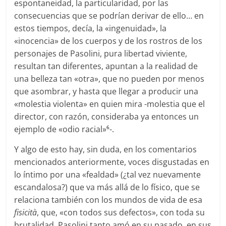
espontaneidad, la particularidad, por las
consecuencias que se podrían derivar de ello… en
estos tiempos, decía, la «ingenuidad», la
«inocencia» de los cuerpos y de los rostros de los
personajes de Pasolini, pura libertad viviente,
resultan tan diferentes, apuntan a la realidad de
una belleza tan «otra», que no pueden por menos
que asombrar, y hasta que llegar a producir una
«molestia violenta» en quien mira -molestia que el
director, con razón, consideraba ya entonces un
ejemplo de «odio racial»
-.
6
Y algo de esto hay, sin duda, en los comentarios
mencionados anteriormente, voces disgustadas en
lo íntimo por una «fealdad» (¿tal vez nuevamente
escandalosa?) que va más allá de lo físico, que se
relaciona también con los mundos de vida de esa
fisicità
, que, «con todos sus defectos», con toda su
brutalidad, Pasolini tanto amó en su pasado, en sus