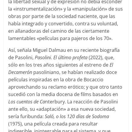
la libertad sexual y de expresión no debía esconder
la «instrumentalización» y la «manipulación» de sus
obras por parte de la sociedad naciente, que las
había integrado y convertido, contra su voluntad,
en allanadoras del camino de las ciertamente
lamentables «películas para pajeros de los 70».
Así, señala Miguel Dalmau en su reciente biografía
de Pasolini,
Pasolini.
El último profeta
(2022), que,
sólo en los tres años siguientes al estreno de
El
Decamerón
pasoliniano, se habían realizado doce
películas inspiradas en la obra de Bocaccio
aprovechando su reclamo erótico; y que otro tanto
sucedió con la media docena de films basados en
Los cuentos de Ca
nterbury. La reacción de Pasolini
ante ello, su «adaptación» a esa nueva sociedad,
sería furibunda:
Saló, o los 120 días de Sodoma
(1975), una película creada para resultar
indigerible, inintegrable para el sistema, y que