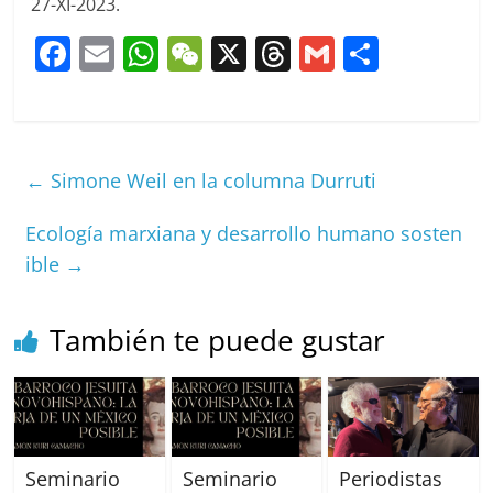
27-XI-2023.
F
E
W
W
X
T
G
C
a
m
h
e
h
m
o
c
ai
at
C
re
ai
m
e
l
s
h
a
l
p
←
Simone Weil en la columna Durruti
b
A
at
d
ar
o
p
s
tir
Ecología marxiana y desarrollo humano sosten
o
p
ible
→
k
También te puede gustar
Seminario
Seminario
Periodistas