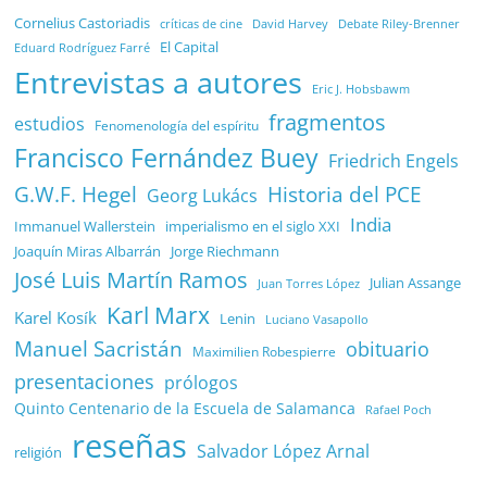
Cornelius Castoriadis
Debate Riley-Brenner
críticas de cine
David Harvey
El Capital
Eduard Rodríguez Farré
Entrevistas a autores
Eric J. Hobsbawm
fragmentos
estudios
Fenomenología del espíritu
Francisco Fernández Buey
Friedrich Engels
G.W.F. Hegel
Historia del PCE
Georg Lukács
India
Immanuel Wallerstein
imperialismo en el siglo XXI
Joaquín Miras Albarrán
Jorge Riechmann
José Luis Martín Ramos
Julian Assange
Juan Torres López
Karl Marx
Karel Kosík
Lenin
Luciano Vasapollo
Manuel Sacristán
obituario
Maximilien Robespierre
presentaciones
prólogos
Quinto Centenario de la Escuela de Salamanca
Rafael Poch
reseñas
Salvador López Arnal
religión