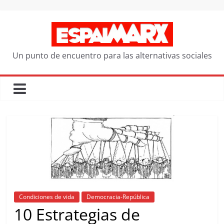
Saltar
al
contenido
Un punto de encuentro para las alternativas sociales
Condiciones de vida
Democracia-República
10 Estrategias de