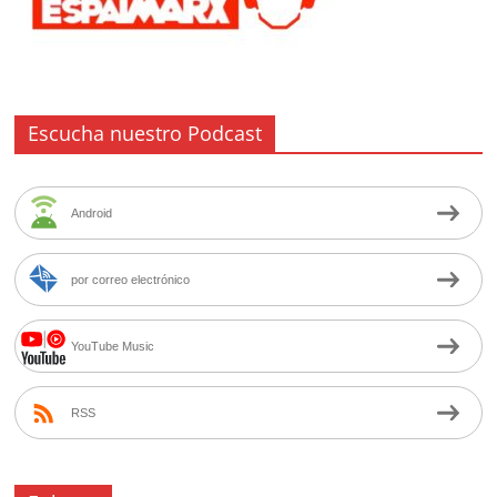
Escucha nuestro Podcast
Android
por correo electrónico
YouTube Music
RSS