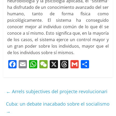
neurobiología y la psicología aplicada, el “sistema”
ha disfrutado de un conocimiento avanzado del ser
humano, tanto de forma física como
psicológicamente. El sistema ha conseguido
conocer mejor al individuo común de lo que él se
conoce a sí mismo. Esto significa que, en la mayoría
de los casos, el sistema ejerce un control mayor y
un gran poder sobre los individuos, mayor que el
de los individuos sobre sí mismos.
F
E
W
W
X
T
G
C
a
m
h
e
h
m
o
c
ai
at
C
re
ai
m
e
l
s
h
a
l
p
←
Arrels subjectives del projecte revolucionari
b
A
at
d
ar
o
p
s
tir
Cuba: un debate inacabado sobre el socialismo
→
o
p