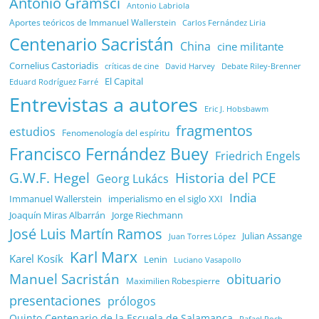
Antonio Gramsci
Antonio Labriola
Aportes teóricos de Immanuel Wallerstein
Carlos Fernández Liria
Centenario Sacristán
China
cine militante
Cornelius Castoriadis
Debate Riley-Brenner
críticas de cine
David Harvey
El Capital
Eduard Rodríguez Farré
Entrevistas a autores
Eric J. Hobsbawm
fragmentos
estudios
Fenomenología del espíritu
Francisco Fernández Buey
Friedrich Engels
G.W.F. Hegel
Historia del PCE
Georg Lukács
India
Immanuel Wallerstein
imperialismo en el siglo XXI
Joaquín Miras Albarrán
Jorge Riechmann
José Luis Martín Ramos
Julian Assange
Juan Torres López
Karl Marx
Karel Kosík
Lenin
Luciano Vasapollo
Manuel Sacristán
obituario
Maximilien Robespierre
presentaciones
prólogos
Quinto Centenario de la Escuela de Salamanca
Rafael Poch