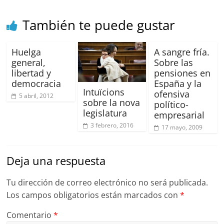
k
También te puede gustar
Huelga
A sangre fría.
general,
Sobre las
libertad y
pensiones en
democracia
España y la
Intuïcions
ofensiva
5 abril, 2012
sobre la nova
político-
legislatura
empresarial
3 febrero, 2016
17 mayo, 2009
Deja una respuesta
Tu dirección de correo electrónico no será publicada.
Los campos obligatorios están marcados con
*
Comentario
*