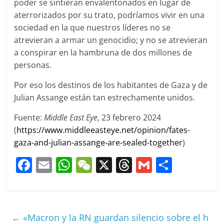
poder se sintieran envalentonados en lugar de
aterrorizados por su trato, podríamos vivir en una
sociedad en la que nuestros líderes no se
atrevieran a armar un genocidio; y no se atrevieran
a conspirar en la hambruna de dos millones de
personas.
Por eso los destinos de los habitantes de Gaza y de
Julian Assange están tan estrechamente unidos.
Fuente:
Middle East Eye
, 23 febrero 2024
(
https://www.middleeasteye.net/opinion/fates-
gaza-and-julian-assange-are-sealed-together
)
F
E
W
W
X
T
G
C
a
m
h
e
h
m
o
c
ai
at
C
re
ai
m
e
l
s
h
a
l
p
←
«Macron y la RN guardan silencio sobre el h