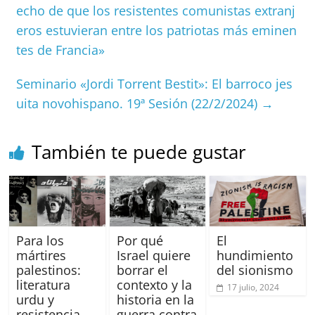
b
A
at
d
ar
echo de que los resistentes comunistas extranj
o
p
s
tir
eros estuvieran entre los patriotas más eminen
o
p
tes de Francia»
k
Seminario «Jordi Torrent Bestit»: El barroco jes
uita novohispano. 19ª Sesión (22/2/2024)
→
También te puede gustar
Para los
Por qué
El
mártires
Israel quiere
hundimiento
palestinos:
borrar el
del sionismo
literatura
contexto y la
17 julio, 2024
urdu y
historia en la
resistencia
guerra contra