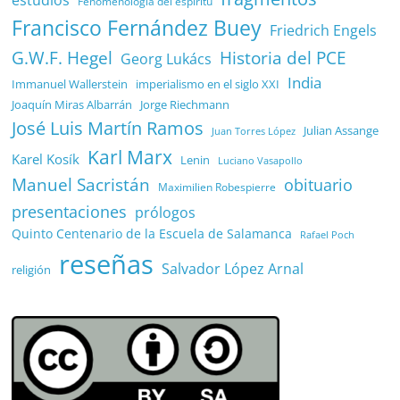
estudios
Fenomenología del espíritu
Francisco Fernández Buey
Friedrich Engels
G.W.F. Hegel
Historia del PCE
Georg Lukács
India
Immanuel Wallerstein
imperialismo en el siglo XXI
Joaquín Miras Albarrán
Jorge Riechmann
José Luis Martín Ramos
Julian Assange
Juan Torres López
Karl Marx
Karel Kosík
Lenin
Luciano Vasapollo
Manuel Sacristán
obituario
Maximilien Robespierre
presentaciones
prólogos
Quinto Centenario de la Escuela de Salamanca
Rafael Poch
reseñas
Salvador López Arnal
religión