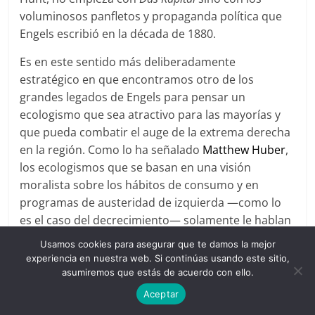
voluminosos panfletos y propaganda política que
Engels escribió en la década de 1880.
Es en este sentido más deliberadamente
estratégico en que encontramos otro de los
grandes legados de Engels para pensar un
ecologismo que sea atractivo para las mayorías y
que pueda combatir el auge de la extrema derecha
en la región. Como lo ha señalado
Matthew Huber
,
los ecologismos que se basan en una visión
moralista sobre los hábitos de consumo y en
programas de austeridad de izquierda —como lo
es el caso del decrecimiento— solamente le hablan
a las ansiedades de las clases profesionales y son
Usamos cookies para asegurar que te damos la mejor
ininteligibles para el pueblo trabajador.
experiencia en nuestra web. Si continúas usando este sitio,
asumiremos que estás de acuerdo con ello.
Si el problema del fin del mundo aparece como
Aceptar
algo demasiado elitista para quienes sufren porque