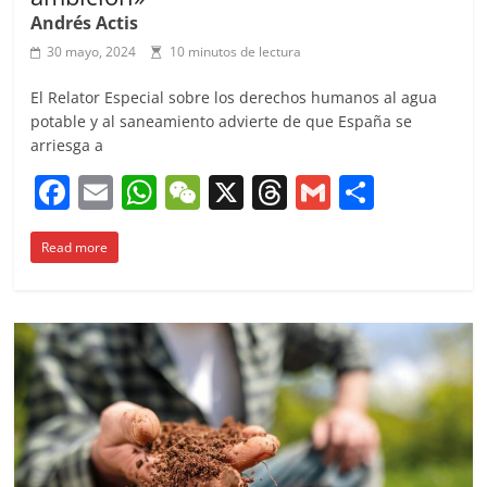
Andrés Actis
30 mayo, 2024
10 minutos de lectura
El Relator Especial sobre los derechos humanos al agua
potable y al saneamiento advierte de que España se
arriesga a
F
E
W
W
X
T
G
C
a
m
h
e
h
m
o
Read more
c
ai
at
C
re
ai
m
e
l
s
h
a
l
p
b
A
at
d
ar
o
p
s
tir
o
p
k