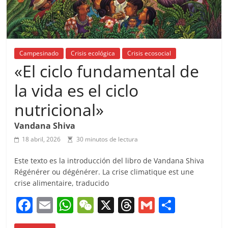
Campesinado
Crisis ecológica
Crisis ecosocial
«El ciclo fundamental de
la vida es el ciclo
nutricional»
Vandana Shiva
18 abril, 2026
30 minutos de lectura
Este texto es la introducción del libro de Vandana Shiva
Régénérer ou dégénérer. La crise climatique est une
crise alimentaire, traducido
F
E
W
W
X
T
G
C
a
m
h
e
h
m
o