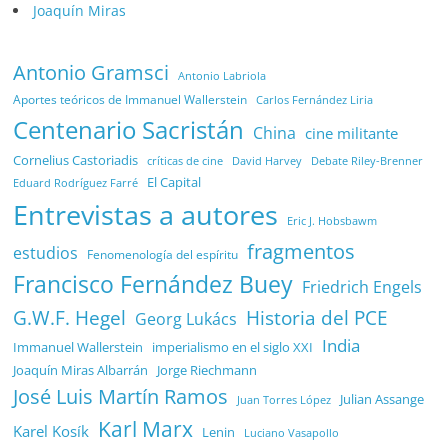
Joaquín Miras
Antonio Gramsci
Antonio Labriola
Aportes teóricos de Immanuel Wallerstein
Carlos Fernández Liria
Centenario Sacristán
China
cine militante
Cornelius Castoriadis
Debate Riley-Brenner
críticas de cine
David Harvey
El Capital
Eduard Rodríguez Farré
Entrevistas a autores
Eric J. Hobsbawm
fragmentos
estudios
Fenomenología del espíritu
Francisco Fernández Buey
Friedrich Engels
G.W.F. Hegel
Historia del PCE
Georg Lukács
India
Immanuel Wallerstein
imperialismo en el siglo XXI
Joaquín Miras Albarrán
Jorge Riechmann
José Luis Martín Ramos
Julian Assange
Juan Torres López
Karl Marx
Karel Kosík
Lenin
Luciano Vasapollo