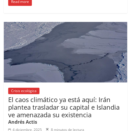
Read more
c
ai
at
C
re
ai
m
e
l
s
h
a
l
p
b
A
at
d
ar
o
p
s
tir
o
p
k
Crisis ecológica
El caos climático ya está aquí: Irán
plantea trasladar su capital e Islandia
ve amenazada su existencia
Andrés Actis
4 diciembre, 2025
8 minutos de lectura