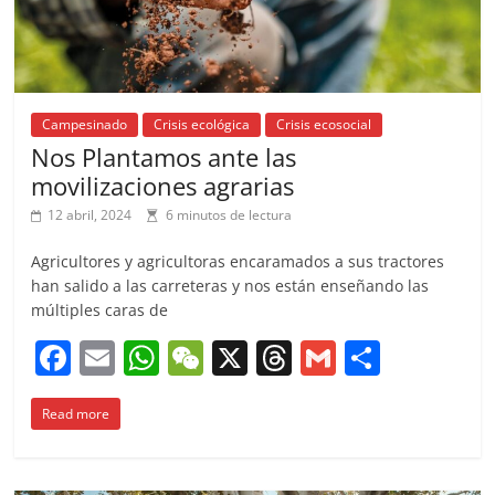
Campesinado
Crisis ecológica
Crisis ecosocial
Nos Plantamos ante las
movilizaciones agrarias
12 abril, 2024
6 minutos de lectura
Agricultores y agricultoras encaramados a sus tractores
han salido a las carreteras y nos están enseñando las
múltiples caras de
F
E
W
W
X
T
G
C
a
m
h
e
h
m
o
Read more
c
ai
at
C
re
ai
m
e
l
s
h
a
l
p