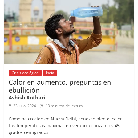
o
p
s
tir
o
p
k
Crisis ecológica
India
Calor en aumento, preguntas en
ebullición
Ashish Kothari
23 julio, 2024
13 minutos de lectura
Como he crecido en Nueva Delhi, conozco bien el calor.
Las temperaturas máximas en verano alcanzan los 45
grados centígrados