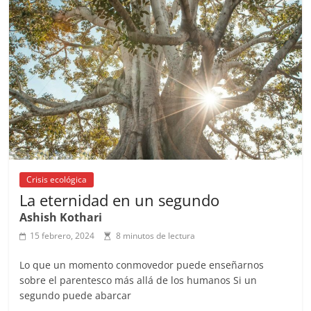
b
A
at
d
ar
o
p
s
tir
o
p
k
Crisis ecológica
La eternidad en un segundo
Ashish Kothari
15 febrero, 2024
8 minutos de lectura
Lo que un momento conmovedor puede enseñarnos
sobre el parentesco más allá de los humanos Si un
segundo puede abarcar