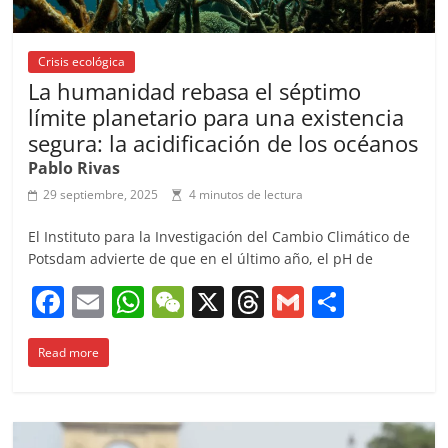
Crisis ecológica
La humanidad rebasa el séptimo
límite planetario para una existencia
segura: la acidificación de los océanos
Pablo Rivas
29 septiembre, 2025
4 minutos de lectura
El Instituto para la Investigación del Cambio Climático de
Potsdam advierte de que en el último año, el pH de
F
E
W
W
X
T
G
C
a
m
h
e
h
m
o
Read more
c
ai
at
C
re
ai
m
e
l
s
h
a
l
p
b
A
at
d
ar