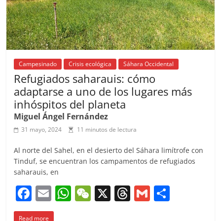
Campesinado
Crisis ecológica
Sáhara Occidental
Refugiados saharauis: cómo
adaptarse a uno de los lugares más
inhóspitos del planeta
Miguel Ángel Fernández
31 mayo, 2024
11 minutos de lectura
Al norte del Sahel, en el desierto del Sáhara limítrofe con
Tinduf, se encuentran los campamentos de refugiados
saharauis, en
F
E
W
W
X
T
G
C
a
m
h
e
h
m
o
Read more