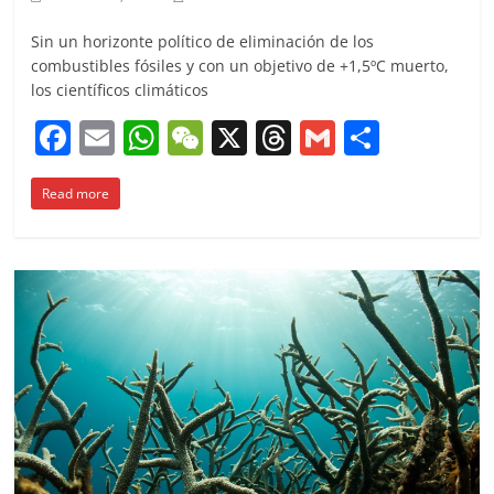
Sin un horizonte político de eliminación de los
combustibles fósiles y con un objetivo de +1,5ºC muerto,
los científicos climáticos
F
E
W
W
X
T
G
C
a
m
h
e
h
m
o
Read more
c
ai
at
C
re
ai
m
e
l
s
h
a
l
p
b
A
at
d
ar
o
p
s
tir
o
p
k