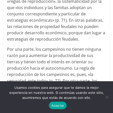
«reglas de reproducción», la sistematicidad por la
que «los individuos y las familias adoptan un
conjunto correspondiente y particular de
estrategias económicas» (p. 71). En otras palabras,
las relaciones de propiedad feudales no pueden
producir desarrollo económico, porque dan lugar a
estrategias de reproducción feudales.
Por una parte, los campesinos no tienen ninguna
razón para aumentar la productividad de sus
tierras y tienen todo el interés en orientar su
producción hacia el autoconsumo. La regla de
reproducción de los campesinos es, pues, «la
seguridad ante todo» (p. 72). Por otra parte, los
señores no pueden aumentar la productividad de
Usamos cookies para asegurar que te damos la mejor
experiencia en nuestra web. Si continúas usando este sitio,
la tierra, ya que los campesinos no tienen ningún
asumiremos que estás de acuerdo con ello.
incentivo para hacerlo. En resumen, fue reforzando
su potencial militar, por medios extraeconómicos,
Aceptar
como los señores construyeron su riqueza,