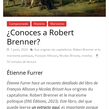
Campesinado
Historia
Marxismo
¿Conoces a Robert
Brenner?
1 junio, 2024
Aux origines du capitalisme. Robert Brenner et le
,
,
,
marxisme politique
François Allisson
Nicolas Brisset
reseñas
32 minutos de lectura
Étienne Furrer
Étienne Furrer hace un recuento detallado del libro de
François Allisson y Nicolas Brisset
Aux origines du
capitalisme. Robert Brenner et le marxisme
politique
(ENS Éditions, 2023). Este
libro, del que
puede leerse
un extracto aquí,
es importante porque