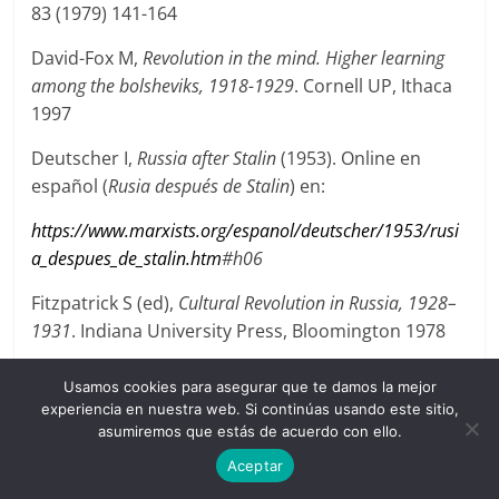
83 (1979) 141-164
David-Fox M,
Revolution in the mind. Higher learning
among the bolsheviks, 1918-1929
. Cornell UP, Ithaca
1997
Deutscher I,
Russia
after
Stalin
(1953). Online en
español (
Rusia
después
de
Stalin
) en:
https://www.marxists.org/espanol/deutscher/1953/rusi
a_despues_de_stalin.htm
#h06
Fitzpatrick S (ed),
Cultural
Revolution
in
Russia,
1928–
1931
. Indiana University Press, Bloomington 1978
Graham L,
Science, philosophy and human behavior in
Usamos cookies para asegurar que te damos la mejor
the USSR
. Columbia UP, NY 1987 Josephson P R,
experiencia en nuestra web. Si continúas usando este sitio,
«Science policy in the Soviet Union, 1917-1927».
asumiremos que estás de acuerdo con ello.
Minerva
26 (1988a) 342-369
Aceptar