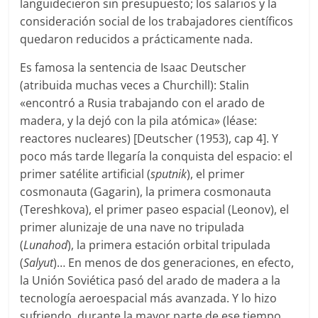
languidecieron sin presupuesto; los salarios y la
consideración social de los trabajadores científicos
quedaron reducidos a prácticamente nada.
Es famosa la sentencia de Isaac Deutscher
(atribuida muchas veces a Churchill): Stalin
«encontró a Rusia trabajando con el arado de
madera, y la dejó con la pila atómica» (léase:
reactores nucleares) [Deutscher (1953), cap 4]. Y
poco más tarde llegaría la conquista del espacio: el
primer satélite artificial (
sputnik
), el primer
cosmonauta (Gagarin), la primera cosmonauta
(Tereshkova), el primer paseo espacial (Leonov), el
primer alunizaje de una nave no tripulada
(
Lunahod
), la primera estación orbital tripulada
(
Salyut
)… En menos de dos generaciones, en efecto,
la Unión Soviética pasó del arado de madera a la
tecnología aeroespacial más avanzada. Y lo hizo
sufriendo, durante la mayor parte de ese tiempo,