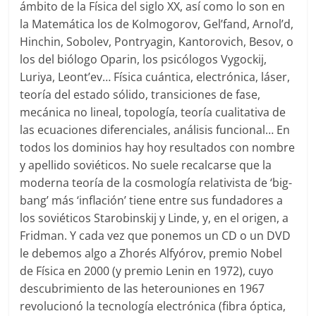
ámbito de la Física del siglo XX, así como lo son en
la Matemática los de Kolmogorov, Gel’fand, Arnol’d,
Hinchin, Sobolev, Pontryagin, Kantorovich, Besov, o
los del biólogo Oparin, los psicólogos Vygockij,
Luriya, Leont’ev… Física cuántica, electrónica, láser,
teoría del estado sólido, transiciones de fase,
mecánica no lineal, topología, teoría cualitativa de
las ecuaciones diferenciales, análisis funcional… En
todos los dominios hay hoy resultados con nombre
y apellido soviéticos. No suele recalcarse que la
moderna teoría de la cosmología relativista de ‘big-
bang’ más ‘inflación’ tiene entre sus fundadores a
los soviéticos Starobinskij y Linde, y, en el origen, a
Fridman. Y cada vez que ponemos un CD o un DVD
le debemos algo a Zhorés Alfyórov, premio Nobel
de Física en 2000 (y premio Lenin en 1972), cuyo
descubrimiento de las heterouniones en 1967
revolucionó la tecnología electrónica (fibra óptica,