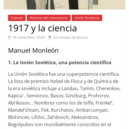
Ciencia
Historia del comunismo
Unión Soviética
1917 y la ciencia
18 noviembre, 2024
22 minutos de lectura
Manuel Monleón
1. La Unión Soviética, una potencia científica
La Unión Soviética fue una superpotencia científica.
La lista de premios Nobel de Física y de Química de
la era soviética incluye a Landau, Tamm, Cherenkov,
Kapica
, Semionov, Basov, Ginzburg, Prohorov,
1
Abrikosov… Nombres como los de Ioffe, Frenkel’,
Mandel’shtam, Fok, Kurchatov, Ambarcumyan,
Blohincev, Lifshic, Zel’dovich, Aleksandrov,
Bogolyubov son mundialmente conocidos en el