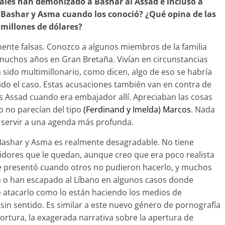
ales han demonizado a Bashar al Assad e incluso a
Bashar y Asma cuando los conoció? ¿Qué opina de las
millones de dólares?
nte falsas. Conozco a algunos miembros de la familia
 muchos años en Gran Bretaña. Vivían en circunstancias
sido multimillonario, como dicen, algo de eso se habría
sido el caso. Estas acusaciones también van en contra de
s Assad cuando era embajador allí. Apreciaban las cosas
o no parecían del tipo
(Ferdinand y Imelda) Marcos
. Nada
 servir a una agenda más profunda.
ashar y Asma es realmente desagradable. No tiene
idores que le quedan, aunque creo que era poco realista
e presentó cuando otros no pudieron hacerlo, y muchos
n o han escapado al Líbano en algunos casos donde
ro atacarlo como lo están haciendo los medios de
in sentido. Es similar a este nuevo género de pornografía
 tortura, la exagerada narrativa sobre la apertura de