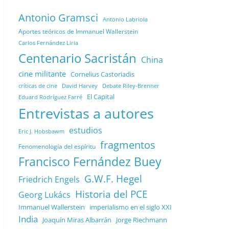
Antonio Gramsci
Antonio Labriola
Aportes teóricos de Immanuel Wallerstein
Carlos Fernández Liria
Centenario Sacristán
China
cine militante
Cornelius Castoriadis
Debate Riley-Brenner
críticas de cine
David Harvey
El Capital
Eduard Rodríguez Farré
Entrevistas a autores
estudios
Eric J. Hobsbawm
fragmentos
Fenomenología del espíritu
Francisco Fernández Buey
G.W.F. Hegel
Friedrich Engels
Historia del PCE
Georg Lukács
Immanuel Wallerstein
imperialismo en el siglo XXI
India
Joaquín Miras Albarrán
Jorge Riechmann