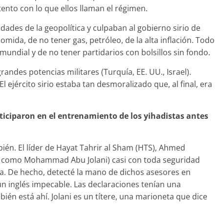
tento con lo que ellos llaman el régimen.
idades de la geopolítica y culpaban al gobierno sirio de
omida, de no tener gas, petróleo, de la alta inflación. Todo
mundial y de no tener partidarios con bolsillos sin fondo.
andes potencias militares (Turquía, EE. UU., Israel).
l ejército sirio estaba tan desmoralizado que, al final, era
rticiparon en el entrenamiento de los yihadistas antes
ién. El líder de Hayat Tahrir al Sham (HTS), Ahmed
o como Mohammad Abu Jolani) casi con toda seguridad
a. De hecho, detecté la mano de dichos asesores en
un inglés impecable. Las declaraciones tenían una
bién está ahí. Jolani es un títere, una marioneta que dice