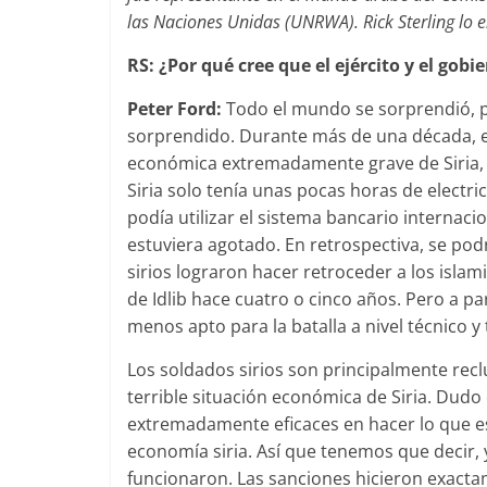
las Naciones Unidas (UNRWA). Rick Sterling lo e
RS: ¿Por qué cree que el ejército y el go
Peter Ford:
Todo el mundo se sorprendió, p
sorprendido. Durante más de una década, el 
económica extremadamente grave de Siria, 
Siria solo tenía unas pocas horas de electri
podía utilizar el sistema bancario internaci
estuviera agotado. En retrospectiva, se podr
sirios lograron hacer retroceder a los islamis
de Idlib hace cuatro o cinco años. Pero a part
menos apto para la batalla a nivel técnico 
Los soldados sirios son principalmente reclu
terrible situación económica de Siria. Dudo
extremadamente eficaces en hacer lo que es
economía siria. Así que tenemos que decir, 
funcionaron. Las sanciones hicieron exactam