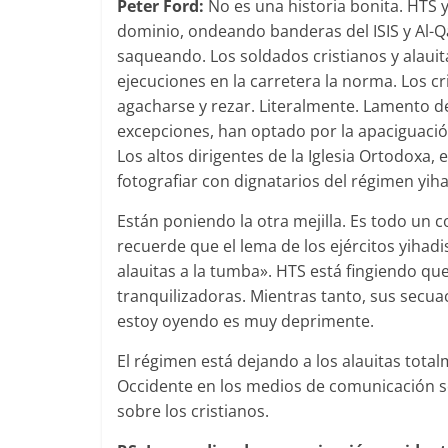
Peter Ford:
No es una historia bonita. HTS 
dominio, ondeando banderas del ISIS y Al-
saqueando. Los soldados cristianos y alauita
ejecuciones en la carretera la norma. Los c
agacharse y rezar. Literalmente. Lamento dec
excepciones, han optado por la apaciguaci
Los altos dirigentes de la Iglesia Ortodoxa, 
fotografiar con dignatarios del régimen yiha
Están poniendo la otra mejilla. Es todo un c
recuerde que el lema de los ejércitos yihadis
alauitas a la tumba». HTS está fingiendo qu
tranquilizadoras. Mientras tanto, sus secu
estoy oyendo es muy deprimente.
El régimen está dejando a los alauitas tot
Occidente en los medios de comunicación sob
sobre los cristianos.