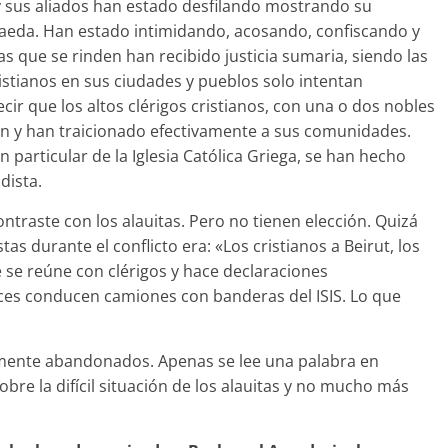
y sus aliados han estado desfilando mostrando su
Qaeda. Han estado intimidando, acosando, confiscando y
s que se rinden han recibido justicia sumaria, siendo las
ristianos en sus ciudades y pueblos solo intentan
ir que los altos clérigos cristianos, con una o dos nobles
ón y han traicionado efectivamente a sus comunidades.
en particular de la Iglesia Católica Griega, se han hecho
dista.
ontraste con los alauitas. Pero no tienen elección. Quizá
tas durante el conflicto era: «Los cristianos a Beirut, los
e se reúne con clérigos y hace declaraciones
aces conducen camiones con banderas del ISIS. Lo que
almente abandonados. Apenas se lee una palabra en
re la difícil situación de los alauitas y no mucho más