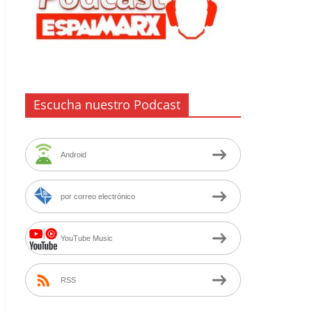
Escucha nuestro Podcast
Android
por correo electrónico
YouTube Music
RSS