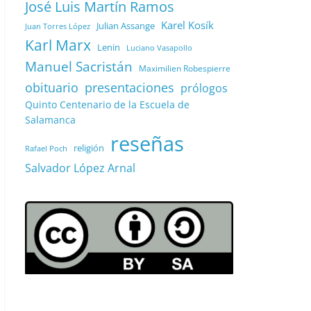
José Luis Martín Ramos
Karel Kosík
Julian Assange
Juan Torres López
Karl Marx
Lenin
Luciano Vasapollo
Manuel Sacristán
Maximilien Robespierre
obituario
presentaciones
prólogos
Quinto Centenario de la Escuela de
Salamanca
reseñas
religión
Rafael Poch
Salvador López Arnal