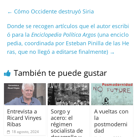
e
l
s
h
a
l
p
←
Cómo Occidente destruyó Siria
b
A
at
d
ar
o
p
s
tir
Donde se recogen artículos que el autor escribi
o
p
ó para la
Enciclopedia Política Argos
(una enciclo
k
pedia, coordinada por Esteban Pinilla de las He
ras, que no llegó a editarse finalmente)
→
También te puede gustar
Entrevista a
Sorgo y
A vueltas con
Ricard Vinyes
acero: el
la
Ribas
régimen
postmoderni
socialista de
dad
18 agosto, 2024
desarrollo y