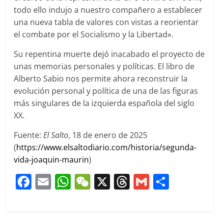
todo ello indujo a nuestro compañero a establecer
una nueva tabla de valores con vistas a reorientar
el combate por el Socialismo y la Libertad».
Su repentina muerte dejó inacabado el proyecto de
unas memorias personales y políticas. El libro de
Alberto Sabio nos permite ahora reconstruir la
evolución personal y política de una de las figuras
más singulares de la izquierda española del siglo
XX.
Fuente:
El Salto
, 18 de enero de 2025
(
https://www.elsaltodiario.com/historia/segunda-
vida-joaquin-maurin
)
F
E
W
W
X
T
G
C
a
m
h
e
h
m
o
c
ai
at
C
re
ai
m