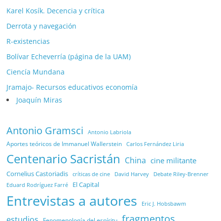
Karel Kosík. Decencia y crítica
Derrota y navegación
R-existencias
Bolívar Echeverría (página de la UAM)
Ciencía Mundana
Jramajo- Recursos educativos economía
Joaquín Miras
Antonio Gramsci
Antonio Labriola
Aportes teóricos de Immanuel Wallerstein
Carlos Fernández Liria
Centenario Sacristán
China
cine militante
Cornelius Castoriadis
Debate Riley-Brenner
críticas de cine
David Harvey
El Capital
Eduard Rodríguez Farré
Entrevistas a autores
Eric J. Hobsbawm
fragmentos
estudios
Fenomenología del espíritu