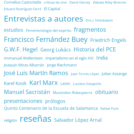
Cornelius Castoriadis
Debate Riley-Brenner
críticas de cine
David Harvey
El Capital
Eduard Rodríguez Farré
Entrevistas a autores
Eric J. Hobsbawm
fragmentos
estudios
Fenomenología del espíritu
Francisco Fernández Buey
Friedrich Engels
G.W.F. Hegel
Historia del PCE
Georg Lukács
India
Immanuel Wallerstein
imperialismo en el siglo XXI
Joaquín Miras Albarrán
Jorge Riechmann
José Luis Martín Ramos
Julian Assange
Juan Torres López
Karl Marx
Karel Kosík
Lenin
Luciano Vasapollo
Manuel Sacristán
obituario
Maximilien Robespierre
presentaciones
prólogos
Quinto Centenario de la Escuela de Salamanca
Rafael Poch
reseñas
Salvador López Arnal
religión