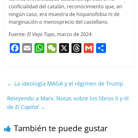
cooficialidad del catalán, reconocimiento que, en
ningún caso, era muestra de hispanofobia ni de
marginación o menosprecio del castellano.
Fuente:
El Viejo Topo
, marzo de 2024.
F
E
W
W
X
T
G
C
a
m
h
e
h
m
o
c
ai
at
C
re
ai
m
e
l
s
h
a
l
p
←
La ideología MAGA y el régimen de Trump
b
A
at
d
ar
o
p
s
tir
Releyendo a Marx. Notas sobre los libros II y III
o
p
de
El Capital
→
k
También te puede gustar