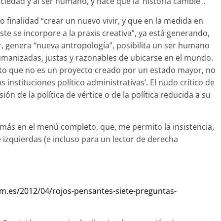
ociedad y al ser humano, y hace que la ‘historia cambie”.
mo finalidad “crear un nuevo vivir, y que en la medida en
te se incorpore a la praxis creativa”, ya está generando,
r, genera “nueva antropología”, posibilita un ser humano
humanizadas, justas y razonables de ubicarse en el mundo.
tanto que no es un proyecto creado por un estado mayor, no
instituciones político administrativas’. El nudo crítico de
ón de la política de vértice o de la política reducida a su
 más en el menú completo, que, me permito la insistencia,
 izquierdas (e incluso para un lector de derecha
om.es/2012/04/rojos-pensantes-siete-preguntas-