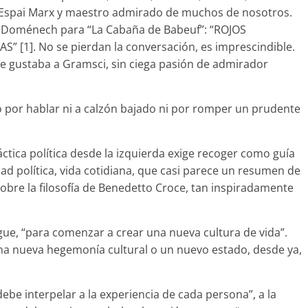
e Espai Marx y maestro admirado de muchos de nosotros.
l Doménech para “La Cabaña de Babeuf”: “ROJOS
” [1]. No se pierdan la conversación, es imprescindible.
que gustaba a Gramsci, sin ciega pasión de admirador
 por hablar ni a calzón bajado ni por romper un prudente
áctica política desde la izquierda exige recoger como guía
idad política, vida cotidiana, que casi parece un resumen de
sobre la filosofía de Benedetto Croce, tan inspiradamente
gue, “para comenzar a crear una nueva cultura de vida”.
na nueva hegemonía cultural o un nuevo estado, desde ya,
“debe interpelar a la experiencia de cada persona”, a la