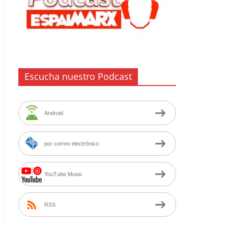
Escucha nuestro Podcast
Android
por correo electrónico
YouTube Music
RSS