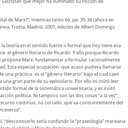
de Sacristán que mejor ha iluminado su noción de
ital de Marx?”, mientras tanto 66, pp. 35-36 (ahora en
nea, Trotta, Madrid, 2007, edición de Albert Domingo
 la teoría en el sentido fuerte o formal que hoy tiene esa
- el género literario de Ricardo. Y ello porque Ricardo
se propone Marx: fundamentar y formular racionalmente
ad. Esta especial ocupación -que acaso pudiera llamarse
 una práctica- es el “género literario” bajo el cual caen
una gran parte de su epistolario. Por ello es inútil leer
ido formal de la sistemática universitaria, y es inútil
cción política. Ni tampoco son las dos cosas “a la vez”,
discurso continuo, no cortado, que va constantemente del
iceversa”.
al, “desconocerlo sería confundir la “praxeología” marxiana