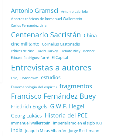
Antonio Gramsci
Antonio Labriola
Aportes teóricos de Immanuel Wallerstein
Carlos Fernández Liria
Centenario Sacristán
China
cine militante
Cornelius Castoriadis
Debate Riley-Brenner
críticas de cine
David Harvey
El Capital
Eduard Rodríguez Farré
Entrevistas a autores
estudios
Eric J. Hobsbawm
fragmentos
Fenomenología del espíritu
Francisco Fernández Buey
G.W.F. Hegel
Friedrich Engels
Historia del PCE
Georg Lukács
Immanuel Wallerstein
imperialismo en el siglo XXI
India
Joaquín Miras Albarrán
Jorge Riechmann