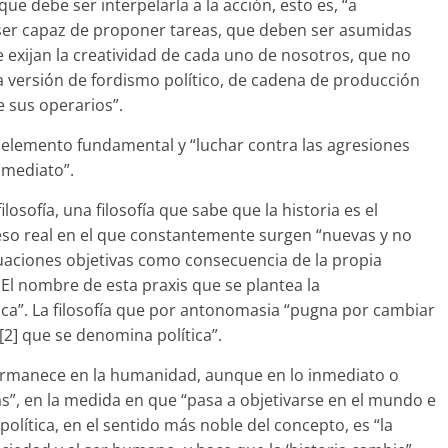
ue debe ser interpelarla a la acción, esto es, “a
 ser capaz de proponer tareas, que deben ser asumidas
 exijan la creatividad de cada uno de nosotros, que no
a versión de fordismo político, de cadena de producción
 sus operarios”.
el elemento fundamental y “luchar contra las agresiones
inmediato”.
ilosofía, una filosofía que sabe que la historia es el
ceso real en el que constantemente surgen “nuevas y no
tuaciones objetivas como consecuencia de la propia
 El nombre de esta praxis que se plantea la
tica”. La filosofía que por antonomasia “pugna por cambiar
 [2] que se denomina política”.
o permanece en la humanidad, aunque en lo inmediato o
”, en la medida en que “pasa a objetivarse en el mundo e
política, en el sentido más noble del concepto, es “la