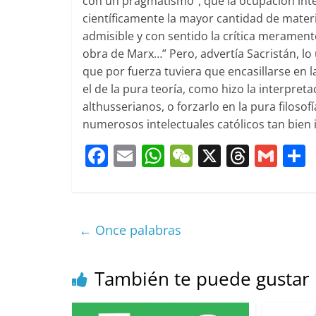
con un pragmatismo”, que la ocupación inte
científicamente la mayor cantidad de materi
admisible y con sentido la crítica merament
obra de Marx…” Pero, advertía Sacristán, lo
que por fuerza tuviera que encasillarse en l
el de la pura teoría, como hizo la interpret
althusserianos, o forzarlo en la pura filoso
numerosos intelectuales católicos tan bien 
F
E
W
W
X
T
G
a
m
h
e
h
m
c
ai
at
C
re
ai
e
l
s
h
a
l
←
Once palabras
b
A
at
d
o
p
s
t
También te puede gustar
o
p
k