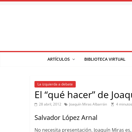
Saltar
al
contenido
ARTÍCULOS
BIBLIOTECA VIRTUAL
La izquierda a debate
El “qué hacer” de Joaq
28 abril, 2012
Joaquín Miras Albarrán
4 minutos
Salvador López Arnal
No necesita presentación. Joaquín Miras es, a