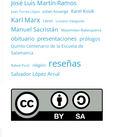
José Luis Martín Ramos
Karel Kosík
Julian Assange
Juan Torres López
Karl Marx
Lenin
Luciano Vasapollo
Manuel Sacristán
Maximilien Robespierre
obituario
presentaciones
prólogos
Quinto Centenario de la Escuela de
Salamanca
reseñas
religión
Rafael Poch
Salvador López Arnal