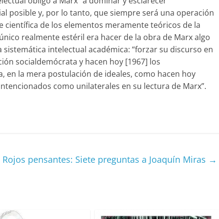
lectual obligó a Marx “a dominar y esclarecer
al posible y, por lo tanto, que siempre será una operación
e científica de los elementos meramente teóricos de la
 único realmente estéril era hacer de la obra de Marx algo
a sistemática intelectual académica: “forzar su discurso en
ación socialdemócrata y hacen hoy [1967] los
fía, en la mera postulación de ideales, como hacen hoy
intencionados como unilaterales en su lectura de Marx”.
C
o
m
p
Rojos pensantes: Siete preguntas a Joaquín Miras
→
ar
ir