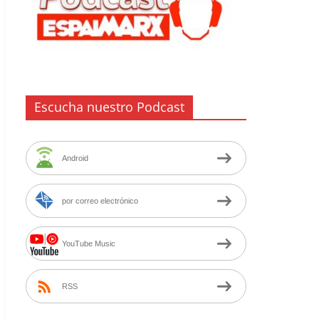
Escucha nuestro Podcast
Android
por correo electrónico
YouTube Music
RSS