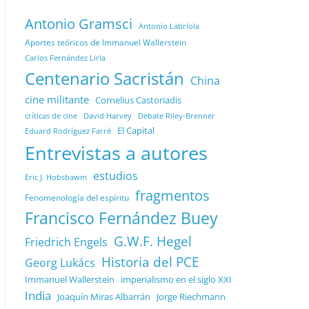
Antonio Gramsci
Antonio Labriola
Aportes teóricos de Immanuel Wallerstein
Carlos Fernández Liria
Centenario Sacristán
China
cine militante
Cornelius Castoriadis
Debate Riley-Brenner
críticas de cine
David Harvey
El Capital
Eduard Rodríguez Farré
Entrevistas a autores
estudios
Eric J. Hobsbawm
fragmentos
Fenomenología del espíritu
Francisco Fernández Buey
G.W.F. Hegel
Friedrich Engels
Historia del PCE
Georg Lukács
Immanuel Wallerstein
imperialismo en el siglo XXI
India
Joaquín Miras Albarrán
Jorge Riechmann