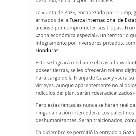
desarma, se hará «por las malas».
La «Junta de Paz», encabezada por Trump,
armados de la
Fuerza Internacional de Estab
ansioso por comprometer sus tropas. Tr
«zona económica especial», un territorio qu
íntegramente por inversores privados, com
Honduras
.
Esto se logrará mediante el traslado «volunta
poseer tierras, se les ofrecerán tokens dig
hará cargo de la Franja de Gaza» y «será su 
virreyes, aunque aparentemente no al odios
ridículos del plan, serán «desradicalizados
Pero estas fantasías nunca se harán realida
ninguna nación intercederá. Los palestinos 
deshumanizantes. Serán traicionados, como 
En diciembre se permitió la entrada a Gaza