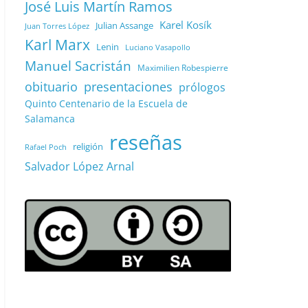
José Luis Martín Ramos
Karel Kosík
Julian Assange
Juan Torres López
Karl Marx
Lenin
Luciano Vasapollo
Manuel Sacristán
Maximilien Robespierre
obituario
presentaciones
prólogos
Quinto Centenario de la Escuela de
Salamanca
reseñas
religión
Rafael Poch
Salvador López Arnal