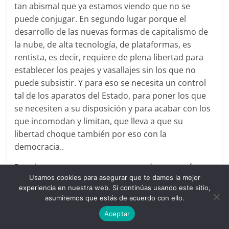
tan abismal que ya estamos viendo que no se
puede conjugar. En segundo lugar porque el
desarrollo de las nuevas formas de capitalismo de
la nube, de alta tecnología, de plataformas, es
rentista, es decir, requiere de plena libertad para
establecer los peajes y vasallajes sin los que no
puede subsistir. Y para eso se necesita un control
tal de los aparatos del Estado, para poner los que
se necesiten a su disposición y para acabar con los
que incomodan y limitan, que lleva a que su
libertad choque también por eso con la
democracia..
Por cierto, entraremos por esa razón en una fase
Usamos cookies para asegurar que te damos la mejor
en la que las izquierdas también lamentarán que
experiencia en nuestra web. Si continúas usando este sitio,
no haber entendido que la democracia fue también
asumiremos que estás de acuerdo con ello.
una conquista y que nunca se debió despreciar,
Aceptar
sino que debió ser asumida como algo que tiene