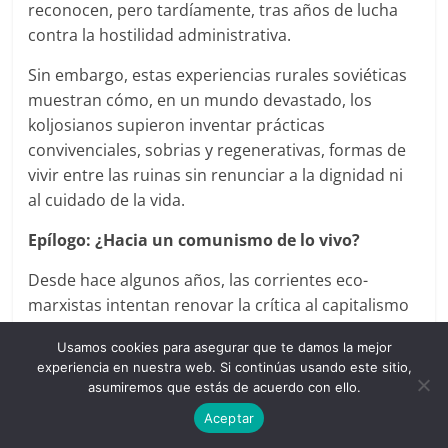
reconocen, pero tardíamente, tras años de lucha
contra la hostilidad administrativa.
Sin embargo, estas experiencias rurales soviéticas
muestran cómo, en un mundo devastado, los
koljosianos supieron inventar prácticas
convivenciales, sobrias y regenerativas, formas de
vivir entre las ruinas sin renunciar a la dignidad ni
al cuidado de la vida.
Epílogo: ¿Hacia un comunismo de lo vivo?
Desde hace algunos años, las corrientes eco-
marxistas intentan renovar la crítica al capitalismo
a la luz de los titánicos retos medioambientales
Usamos cookies para asegurar que te damos la mejor
que se nos avecinan. La investigación de Ivan
experiencia en nuestra web. Si continúas usando este sitio,
Filonenko indica que un pensamiento ecológico
asumiremos que estás de acuerdo con ello.
alternativo pudo florecer durante el «socialismo
Aceptar
tardío», en parte a partir de un ideal comunista que