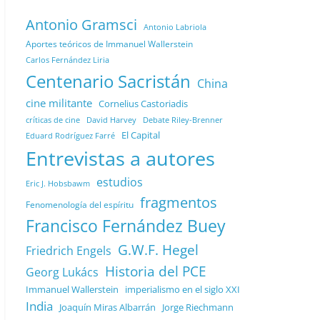
Antonio Gramsci
Antonio Labriola
Aportes teóricos de Immanuel Wallerstein
Carlos Fernández Liria
Centenario Sacristán
China
cine militante
Cornelius Castoriadis
Debate Riley-Brenner
críticas de cine
David Harvey
El Capital
Eduard Rodríguez Farré
Entrevistas a autores
estudios
Eric J. Hobsbawm
fragmentos
Fenomenología del espíritu
Francisco Fernández Buey
G.W.F. Hegel
Friedrich Engels
Historia del PCE
Georg Lukács
Immanuel Wallerstein
imperialismo en el siglo XXI
India
Joaquín Miras Albarrán
Jorge Riechmann