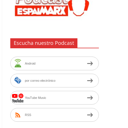
Escucha nuestro Podcast
Android
por correo electrónico
YouTube Music
RSS