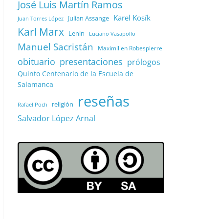
José Luis Martín Ramos
Karel Kosík
Julian Assange
Juan Torres López
Karl Marx
Lenin
Luciano Vasapollo
Manuel Sacristán
Maximilien Robespierre
obituario
presentaciones
prólogos
Quinto Centenario de la Escuela de
Salamanca
reseñas
religión
Rafael Poch
Salvador López Arnal