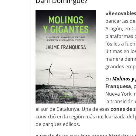
Dani Domínguez
«Renovables 
pancartas de 
Aragón, en Ca
plataformas q
fósiles a fue
últimas en lo
manera democ
grandes emp
En
Molinos y
Franquesa
, 
Nueva York, r
la transición
el sur de Catalunya. Una de esas
zonas de s
convirtió en la región más nuclearizada del
de parques eólicos.