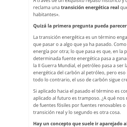
A través de un exquisito repaso histórico y
reclama una
transición energética real
que
habitantes».
Quizá la primera pregunta pueda parecer
La transición energética es un término enga
que pasar o a algo que ya ha pasado. Como c
energía por otra; lo que pasa es que, en la 
determinada fuente energética pasa a ganar
la II Guerra Mundial, el petróleo pasa a ser 
energética del carbón al petróleo, pero eso 
todo lo contrario, el uso de carbón sigue cr
Si aplicado hacia el pasado el término es c
aplicado al futuro es tramposo. ¿A qué nos 
de fuentes fósiles por fuentes renovables o
transición real y lo segundo es otra cosa.
Hay un concepto que suele ir aparejado al a