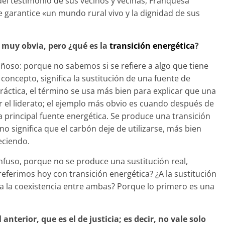
 del testimonio de sus vecinos y vecinas, Franquesa
 garantice «un mundo rural vivo y la dignidad de sus
 muy obvia, pero ¿qué es la
transición energética
?
ñoso: porque no sabemos si se refiere a algo que tiene
oncepto, significa la sustitución de una fuente de
práctica, el término se usa más bien para explicar que una
 el liderato; el ejemplo más obvio es cuando después de
la principal fuente energética. Se produce una transición
no significa que el carbón deje de utilizarse, más bien
eciendo.
onfuso, porque no se produce una sustitución real,
referimos hoy con transición energética? ¿A la sustitución
 a la coexistencia entre ambas? Porque lo primero es una
nterior, que es el de justicia; es decir, no vale solo