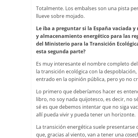
Totalmente. Los embalses son una pista perf
llueve sobre mojado.
Le iba a preguntar si la España vaciada y
y almacenamiento energético para las regi
del Ministerio para la Transición Ecológi
esta segunda parte?
Es muy interesante el nombre completo del 
la transición ecológica con la despoblación
entrado en la opinión pública, pero yo no c
Lo primero que deberíamos hacer es entende
libro, no soy nada quijotesco, es decir, no s
sé es que debemos intentar que no siga va
allí pueda vivir y pueda tener un horizonte.
La transición energética suele presentarse d
que, gracias al viento, van a tener una
cose