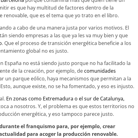
 Barcelona
porque contamina más que quien tiene un
itir es que hay multitud de factores dentro de la
e renovable, que es el tema que yo trato en el libro.
evando a cabo de una manera justa por varios motivos. El
tán siendo empresas a las que ya les va muy bien y que
o
. Que el proceso de transición energética beneficie a los
ntamiento global no es justo.
en España no está siendo justo porque no ha facilitado la
ente de la creación, por ejemplo, de
comunidades
ear un parque eólico, haya mecanismos que permitan a la
. Esto, aunque existe, no se ha fomentado, y eso es injusto.
al.
En zonas como Extremadura o el sur de Catalunya,
 toca a nosotros. Y, el problema es que estos territorios no
roducción energética, y eso tampoco parece justo.
 durante el franquismo para, por ejemplo, crear
 actualidad para acoger la producción renovable.