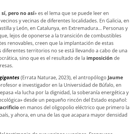
sí, pero no así
» es el lema que se puede leer en
vecinos y vecinas de diferentes localidades. En Galicia, en
stilla y León, en Catalunya, en Extremadura… Personas y
ue, lejos de oponerse a la transición de combustibles
ntes renovables, creen que la implantación de estas
s diferentes territorios no se está llevando a cabo de una
rática, sino que es el resultado de la
imposición
de
resas.
 gigantes
(Errata Naturae, 2023), el antropólogo
Jaume
profesor e investigador en la Universidad de Búfalo, en
epasa «la lucha por la dignidad, la soberanía energética y
 ecológica» desde un pequeño rincón del Estado español:
acrificio
en manos del oligopolio eléctrico que primero la
 país, y ahora, en una de las que acapara mayor densidad