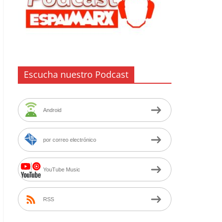
Escucha nuestro Podcast
Android
por correo electrónico
YouTube Music
RSS