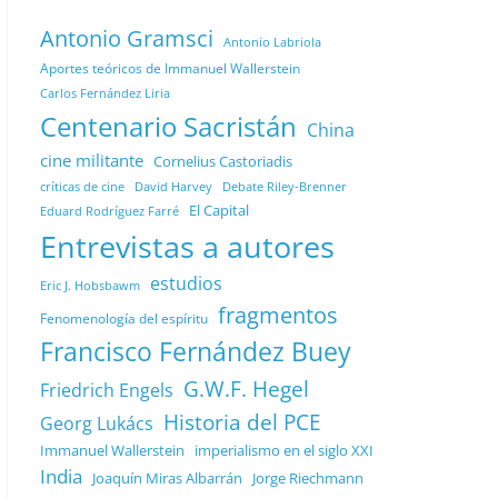
Antonio Gramsci
Antonio Labriola
Aportes teóricos de Immanuel Wallerstein
Carlos Fernández Liria
Centenario Sacristán
China
cine militante
Cornelius Castoriadis
Debate Riley-Brenner
críticas de cine
David Harvey
El Capital
Eduard Rodríguez Farré
Entrevistas a autores
estudios
Eric J. Hobsbawm
fragmentos
Fenomenología del espíritu
Francisco Fernández Buey
G.W.F. Hegel
Friedrich Engels
Historia del PCE
Georg Lukács
Immanuel Wallerstein
imperialismo en el siglo XXI
India
Joaquín Miras Albarrán
Jorge Riechmann