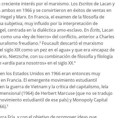
creciente interés por el marxismo. Los
Escritos
de Lacan y
 ambos en 1966 y se convirtieron en éxitos de ventas en
 Hegel y Marx. En Francia, el examen de la filosofía de
a subjetiva, muy influido por la interpretación de
el, centrada en la dialéctica amo-esclavo. En
Écrits
, Lacan
como una «ley de hierro» del conflicto, anterior a Charles
turalismo freudiano.
Foucault descartó el marxismo
3
l siglo XIX como un pez en el agua» y que era «incapaz de
rio, Nietzsche, con su combinación de filosofía y filología
e «ardía para nosotros» en el siglo XX.
4
da en los Estados Unidos en 1966 eran entonces muy
en Francia. El emergente movimiento estudiantil
la guerra de Vietnam y la crítica del capitalismo, leía
imensional (1964) de Herbert Marcuse (que no se tradujo
 movimiento estudiantil de ese país) y Monopoly Capital
66).
5
rra Fría, y con el objetivo de promover ideas que