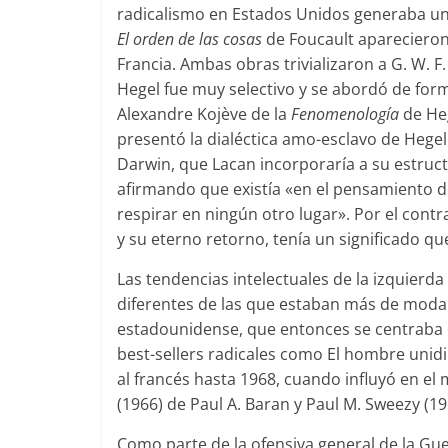
radicalismo en Estados Unidos generaba un 
El orden de las cosas
de Foucault aparecieron
Francia. Ambas obras trivializaron a G. W. F.
Hegel fue muy selectivo y se abordó de form
Alexandre Kojève de la
Fenomenología
de Heg
presentó la dialéctica amo-esclavo de Hegel 
Darwin, que Lacan incorporaría a su estruc
afirmando que existía «en el pensamiento de
respirar en ningún otro lugar». Por el contra
y su eterno retorno, tenía un significado qu
Las tendencias intelectuales de la izquier
diferentes de las que estaban más de moda 
estadounidense, que entonces se centraba en 
best-sellers radicales como El hombre unid
al francés hasta 1968, cuando influyó en el
(1966) de Paul A. Baran y Paul M. Sweezy (19
Como parte de la ofensiva general de la Gue