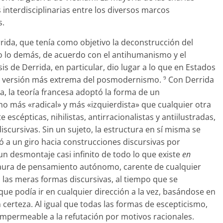
interdisciplinarias entre los diversos marcos
s.
rida, que tenía como objetivo la deconstrucción del
o lo demás, de acuerdo con el antihumanismo y el
is de Derrida, en particular, dio lugar a lo que en Estados
a versión más extrema del posmodernismo.
Con Derrida
9
 la teoría francesa adoptó la forma de un
 más «radical» y más «izquierdista» que cualquier otra
scépticas, nihilistas, antirracionalistas y antiilustradas,
iscursivas. Sin un sujeto, la estructura en sí misma se
vó a un giro hacia construcciones discursivas por
un desmontaje casi infinito de todo lo que existe
en
un aura de pensamiento autónomo, carente de cualquier
n las meras formas discursivas, al tiempo que se
oque podía ir en cualquier dirección a la vez, basándose en
certeza. Al igual que todas las formas de escepticismo,
impermeable a la refutación por motivos racionales.