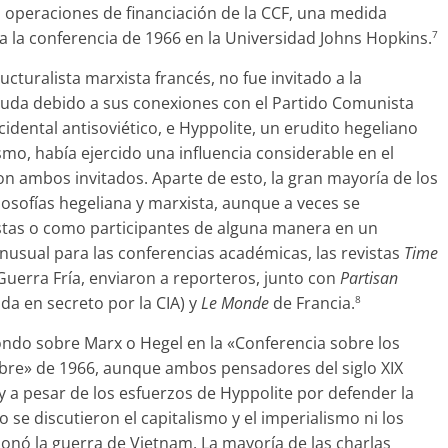
as operaciones de financiación de la CCF, una medida
a la conferencia de 1966 en la Universidad Johns Hopkins.
7
cturalista marxista francés, no fue invitado a la
duda debido a sus conexiones con el Partido Comunista
dental antisoviético, e Hyppolite, un erudito hegeliano
mo, había ejercido una influencia considerable en el
n ambos invitados. Aparte de esto, la gran mayoría de los
losofías hegeliana y marxista, aunque a veces se
tas o como participantes de alguna manera en un
nusual para las conferencias académicas, las revistas
Time
Guerra Fría, enviaron a reporteros, junto con
Partisan
da en secreto por la CIA) y
Le Monde
de Francia.
8
ndo sobre Marx o Hegel en la «Conferencia sobre los
hombre» de 1966, aunque ambos pensadores del siglo XIX
a pesar de los esfuerzos de Hyppolite por defender la
 se discutieron el capitalismo y el imperialismo ni los
nó la guerra de Vietnam. La mayoría de las charlas