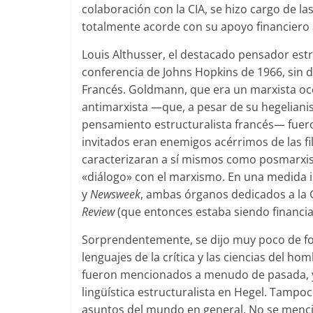
colaboración con la CIA, se hizo cargo de l
totalmente acorde con su apoyo financiero 
Louis Althusser, el destacado pensador estru
conferencia de Johns Hopkins de 1966, sin 
Francés. Goldmann, que era un marxista occi
antimarxista —que, a pesar de su hegelianis
pensamiento estructuralista francés— fuero
invitados eran enemigos acérrimos de las fi
caracterizaran a sí mismos como posmarxis
«diálogo» con el marxismo. En una medida i
y
Newsweek
, ambas órganos dedicados a la 
Review
(que entonces estaba siendo financia
Sorprendentemente, se dijo muy poco de fo
lenguajes de la crítica y las ciencias del 
fueron mencionados a menudo de pasada, y 
lingüística estructuralista en Hegel. Tampoco
asuntos del mundo en general. No se mencio