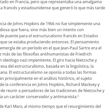
tado en Francia, pero que representaba una amalgama
ta francés y estadounidense que generó lo que más tarde
rencia de Johns Hopkins de 1966 no fue simplemente una
iosa que fuera, sino más bien un intento con
 de puente para el estructuralismo francés en Estados
n que se estaba produciendo entonces. El pensamiento
 emergía de un período en el que Jean-Paul Sartre era el
z más de las filosofías antihumanistas de Friedrich
 ideólogo nazi impenitente. El giro hacia Nietzsche y
sa del estructuralismo, basada en la lingüística, la
diana. El estructuralismo se oponía a todas las formas
n principalmente en el análisis histórico, el sujeto
 de la conferencia en Johns Hopkins, Richard Macksey y
de reunir a pensadores de las tradiciones de Nietzsche y
cia un carácter conservador y antimarxista.
2
de Karl Marx, al mismo tiempo que el resurgimiento del