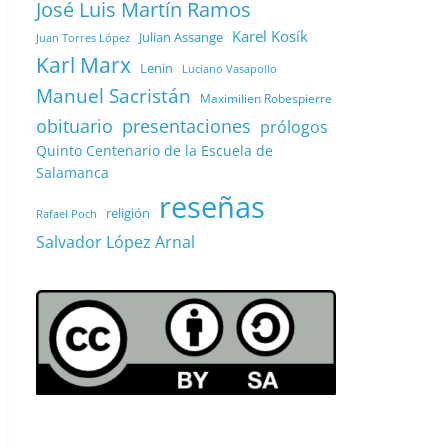
José Luis Martín Ramos
Karel Kosík
Julian Assange
Juan Torres López
Karl Marx
Lenin
Luciano Vasapollo
Manuel Sacristán
Maximilien Robespierre
obituario
presentaciones
prólogos
Quinto Centenario de la Escuela de
Salamanca
reseñas
religión
Rafael Poch
Salvador López Arnal