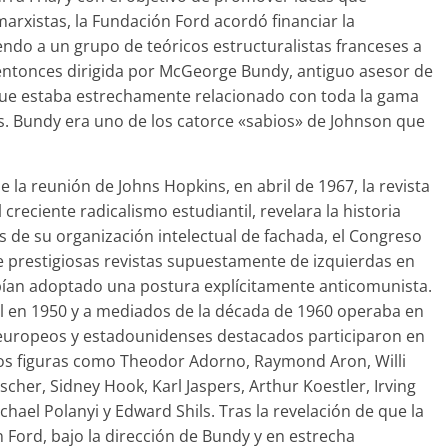
marxistas, la Fundación Ford acordó financiar la
ndo a un grupo de teóricos estructuralistas franceses a
entonces dirigida por McGeorge Bundy, antiguo asesor de
que estaba estrechamente relacionado con toda la gama
s. Bundy era uno de los catorce «sabios» de Johnson que
 la reunión de Johns Hopkins, en abril de 1967, la revista
creciente radicalismo estudiantil, revelara la historia
és de su organización intelectual de fachada, el Congreso
de prestigiosas revistas supuestamente de izquierdas en
abían adoptado una postura explícitamente anticomunista.
al en 1950 y a mediados de la década de 1960 operaba en
 europeos y estadounidenses destacados participaron en
ellos figuras como Theodor Adorno, Raymond Aron, Willi
scher, Sidney Hook, Karl Jaspers, Arthur Koestler, Irving
hael Polanyi y Edward Shils. Tras la revelación de que la
n Ford, bajo la dirección de Bundy y en estrecha