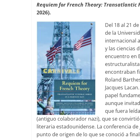
Requiem for French Theory: Transatlantic F
2026).
Del 18 al 21 d
de la Universi
internacional 
y las ciencias
encuentro en E
estructuralista
encontraban fi
Roland Barthes
Jacques Lacan.
papel fundamen
aunque invitad
que fuera leíd
(antiguo colaborador nazi), que se convirtió 
literaria estadounidense. La conferencia d
punto de origen de lo que se conoció a fina